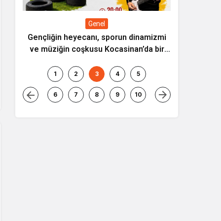
Genel
DEN
Gençliğin heyecanı, sporun dinamizmi
ve müziğin coşkusu Kocasinan’da bir
araya geliyor!
1
2
3
4
5
6
7
8
9
10