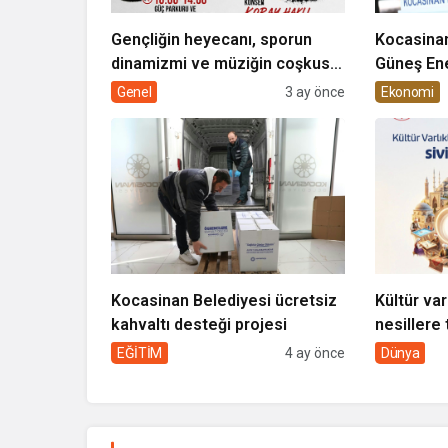
Gençliğin heyecanı, sporun
Kocasinan
dinamizmi ve müziğin coşkusu
Güneş Ene
Kocasinan’da bir araya geliyor!
Genel
3 ay önce
Ekonomi
Kocasinan Belediyesi ücretsiz
Kültür var
kahvaltı desteği projesi
nesillere 
toplumun 
EĞİTİM
4 ay önce
Dünya