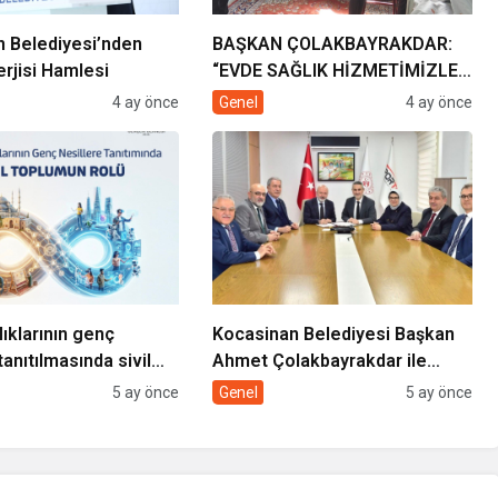
 Belediyesi’nden
BAŞKAN ÇOLAKBAYRAKDAR:
rjisi Hamlesi
“EVDE SAĞLIK HİZMETİMİZLE
DE GÖNÜLLERE
4 ay önce
Genel
4 ay önce
DOKUNUYORUZ”
lıklarının genç
Kocasinan Belediyesi Başkan
tanıtılmasında sivil
Ahmet Çolakbayrakdar ile
rolü
yeniliklere imza atıyor
5 ay önce
Genel
5 ay önce