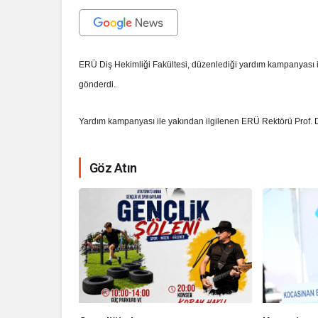
ERÜ Diş Hekimliği Fakültesi, düzenlediği yardım kampanyası il
gönderdi.
Yardım kampanyası ile yakından ilgilenen ERÜ Rektörü Prof. D
Göz Atın
E
Kültürel Mira
Tanıtımında Si