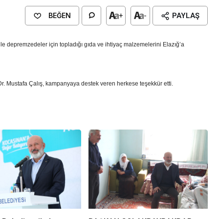
BEĞEN
+
-
PAYLAŞ
e depremzedeler için topladığı gıda ve ihtiyaç malzemelerini Elazığ’a
r. Mustafa Çalış, kampanyaya destek veren herkese teşekkür etti.
ĞİTİM
sın Genç Nesillere
vil Toplumun Etkisi