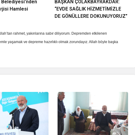
 Belediyesi’nden
BAŞKAN ÇOLAKBAYRAKDAR:
jisi Hamlesi
“EVDE SAĞLIK HİZMETİMİZLE
EĞİTİM
DE GÖNÜLLERE DOKUNUYORUZ”
YENİMAHALLE İLÇE MİLLİ EĞİTİM’
“ETWİNNİNG & HAREZMİ PROJE
llah’tan rahmet, yakınlarına sabır diliyorum. Depremden etkilenen
ŞENLİĞİ”
remle yaşamak ve depreme hazırlıklı olmak zorundayız. Allah böyle başka