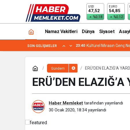
USD
EURO
DEVELİ BELEDİYESİNDEN ENGELLİ ÖĞ
47,52
54,85
%0.18
%0.12
Namaz Vakitleri
Dünya
Siyaset
Asay
23:40
Kültürel Mirasın Genç Ne
SON GELIŞMELER
ERÜ’DEN ELAZIĞ’A YARD
Gündem
ERÜ’DEN ELAZIĞ’A 
Haber Memleket
tarafından yayınlandı
30 Ocak 2020, 18:34
yayınlandı