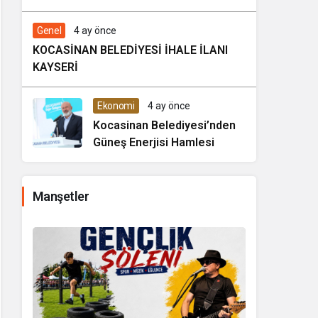
coşkusu Kocasinan’da bir
araya geliyor!
Genel
4 ay önce
KOCASİNAN BELEDİYESİ İHALE İLANI
KAYSERİ
Ekonomi
4 ay önce
Kocasinan Belediyesi’nden
Güneş Enerjisi Hamlesi
Manşetler
KOCASİNAN BE