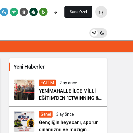
Paylaş
Yorum Yap
Sana Özel
Kültürel Mirasın Genç Nesillere
Tanıtımında Sivil Toplumun Etkisi
Yeni Haberler
2 hafta önce
EĞİTİM
EĞİTİM
2 ay önce
YENİMAHALLE İLÇE MİLLİ
EĞİTİM’DEN “ETWİNNİNG &
HAREZMİ PROJE ŞENLİĞİ”
Genel
3 ay önce
Gençliğin heyecanı, sporun
dinamizmi ve müziğin