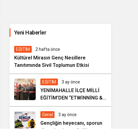
İhale ilanı Kocasinan Belediyesi
Yeni Haberler
5 gün önce
Genel
EĞİTİM
2 hafta önce
Kültürel Mirasın Genç Nesillere
Tanıtımında Sivil Toplumun Etkisi
EĞİTİM
3 ay önce
YENİMAHALLE İLÇE MİLLİ
EĞİTİM’DEN “ETWİNNİNG &
HAREZMİ PROJE ŞENLİĞİ”
Genel
3 ay önce
Gençliğin heyecanı, sporun
dinamizmi ve müziğin
coşkusu Kocasinan’da bir