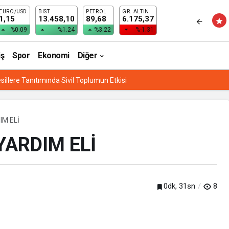
EURO/USD
BIST
PETROL
GR. ALTIN
RENCİLERE SİNEMA ETKİNLİĞİ
1,15
13.458,10
89,68
6.175,37
%0.09
%1.24
%3.22
%-1.31
iş
Spor
Ekonomi
Diğer
sillere Tanıtımında Sivil Toplumun Etkisi
IM ELİ
YARDIM ELİ
0dk, 31sn
8