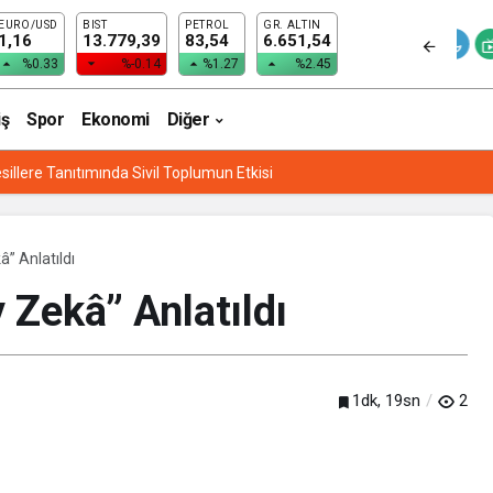
EURO/USD
BIST
PETROL
GR. ALTIN
STAN
1,16
13.779,39
83,54
6.651,54
%0.33
%-0.14
%1.27
%2.45
iş
Spor
Ekonomi
Diğer
sillere Tanıtımında Sivil Toplumun Etkisi
” Anlatıldı
 Zekâ” Anlatıldı
1dk, 19sn
2