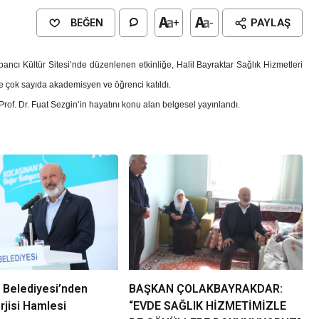
BEĞEN
+
-
PAYLAŞ
abancı Kültür Sitesi’nde düzenlenen etkinliğe, Halil Bayraktar Sağlık Hizmetleri
 çok sayıda akademisyen ve öğrenci katıldı.
 Prof. Dr. Fuat Sezgin’in hayatını konu alan belgesel yayınlandı.
Genel
EĞİTİM
casinan Belediyesi
Kültürel Mirasın Genç Nesillere
Tanıtımında Sivil Toplumun Etkis
 Belediyesi’nden
BAŞKAN ÇOLAKBAYRAKDAR:
jisi Hamlesi
“EVDE SAĞLIK HİZMETİMİZLE