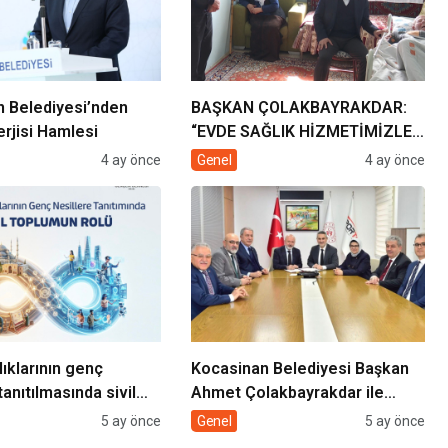
 Belediyesi’nden
BAŞKAN ÇOLAKBAYRAKDAR:
rjisi Hamlesi
“EVDE SAĞLIK HİZMETİMİZLE
DE GÖNÜLLERE
4 ay önce
Genel
4 ay önce
DOKUNUYORUZ”
lıklarının genç
Kocasinan Belediyesi Başkan
tanıtılmasında sivil
Ahmet Çolakbayrakdar ile
rolü
yeniliklere imza atıyor
5 ay önce
Genel
5 ay önce