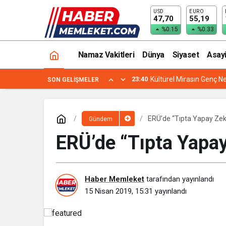
USD
EURO
KAYSERİ BELEDİYECİLİĞİ DİLLERE DE
47,70
55,19
%0.15
%0.33
Namaz Vakitleri
Dünya
Siyaset
Asay
23:40
Kültürel Mirasın Genç Ne
SON GELIŞMELER
ERÜ’de “Tıpta Yapay Zekâ
Gündem
ERÜ’de “Tıpta Yapay
Haber Memleket
tarafından yayınlandı
15 Nisan 2019, 15:31
yayınlandı