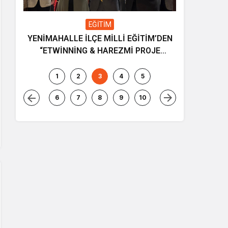
EĞİTİM
YENİMAHALLE İLÇE MİLLİ EĞİTİM’DEN
Gençliğin
“ETWİNNİNG & HAREZMİ PROJE
ve müziği
ŞENLİĞİ”
1
2
3
4
5
6
7
8
9
10