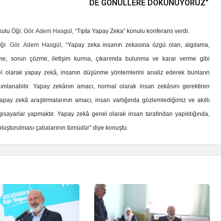
DE GÖNÜLLERE DOKUNUYORUZ”
kulu
Öğr. Gör. Adem Hasgül,
“Tıpta Yapay Zeka” konulu konferans verdi.
Öğr. Gör. Adem Hasgül
, “Yapay zeka insanın zekasına özgü olan, algılama,
me, sorun çözme, iletişim kurma, çıkarımda bulunma ve karar verme gibi
mel olarak yapay zekâ, insanın düşünme yöntemlerini analiz ederek bunların
nımlanabilir. Yapay zekânın amacı, normal olarak insan zekâsını gerektiren
apay zekâ araştırmalarının amacı, insan varlığında gözlemlediğimiz ve akıllı
lgisayarlar yapmaktır. Yapay zekâ genel olarak insan tarafından yapıldığında,
luşturulması çabalarının tümüdür” diye konuştu.