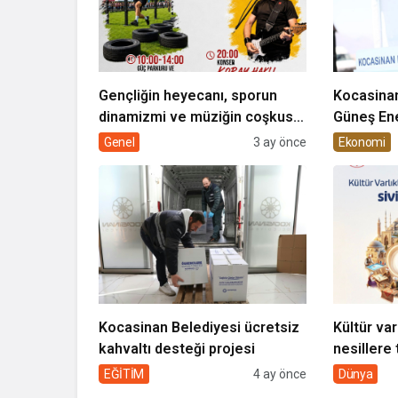
Gençliğin heyecanı, sporun
Kocasinan
dinamizmi ve müziğin coşkusu
Güneş Ene
Kocasinan’da bir araya geliyor!
Genel
3 ay önce
Ekonomi
Kocasinan Belediyesi ücretsiz
Kültür var
kahvaltı desteği projesi
nesillere 
toplumun 
EĞİTİM
4 ay önce
Dünya