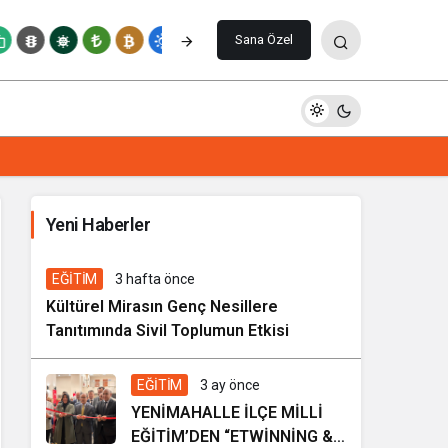
Paylaş
Yorum Yap
Sana Özel
İhale ilanı Kocasinan Belediyesi
Yeni Haberler
6 gün önce
Genel
EĞİTİM
3 hafta önce
Kültürel Mirasın Genç Nesillere
Tanıtımında Sivil Toplumun Etkisi
EĞİTİM
3 ay önce
YENİMAHALLE İLÇE MİLLİ
EĞİTİM’DEN “ETWİNNİNG &