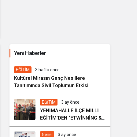
İhale ilanı Kocasinan Belediyesi
Yeni Haberler
6 gün önce
Genel
EĞİTİM
3 hafta önce
Kültürel Mirasın Genç Nesillere
Tanıtımında Sivil Toplumun Etkisi
EĞİTİM
3 ay önce
YENİMAHALLE İLÇE MİLLİ
EĞİTİM’DEN “ETWİNNİNG &
HAREZMİ PROJE ŞENLİĞİ”
Genel
3 ay önce