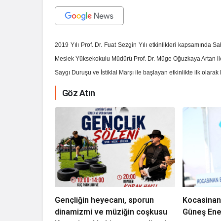
2019 Yılı Prof. Dr. Fuat Sezgin Yılı etkinlikleri kapsamında S
Meslek Yüksekokulu Müdürü Prof. Dr. Müge Oğuzkaya Artan ile
Saygı Duruşu ve İstiklal Marşı ile başlayan etkinlikte ilk olarak
Göz Atın
İhale ilanı Ko
Gençliğin heyecanı, sporun
Kocasinan
dinamizmi ve müziğin coşkusu
Güneş Ener