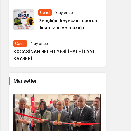
HAREZMİ PROJE ŞENLİĞİ”
Genel
3 ay önce
Gençliğin heyecanı, sporun
dinamizmi ve müziğin
coşkusu Kocasinan’da bir
araya geliyor!
Genel
4 ay önce
KOCASİNAN BELEDİYESİ İHALE İLANI
KAYSERİ
Manşetler
i