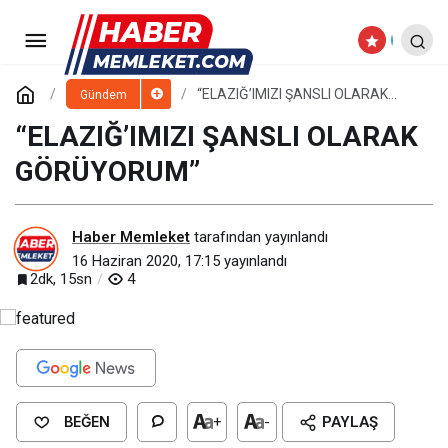
AYASOFYA ÜMMETİNDİR,
ÇİĞNENEN HAKKI VERİLMELİDİR
Paylaş
Yorum Yap
“ELAZIĞ’IMIZI ŞANSLI OLARAK
Gündem
GÖRÜYORUM”
“ELAZIĞ’IMIZI ŞANSLI OLARAK
GÖRÜYORUM”
Haber Memleket
tarafından yayınlandı
16 Haziran 2020, 17:15
yayınlandı
2dk, 15sn
4
BEĞEN
+
-
PAYLAŞ