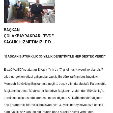
BAŞKAN
ÇOLAKBAYRAKDAR: “EVDE
SAĞLIK HİZMETİMİZLE DE
GÖNÜLLERE
DOKUNUYORUZ”
“BAŞKAN BÜYÜKKILIÇ 30 YILLIK DENEYİMİYLE HEP DESTEK VERDİ”
Elazığ Valiliği’ne atanan Erkaya Yırık da “7 yıl olmuş Kayseri’ye atanalı. 7
yılda gerçekten güzel çalışmalar yaptık. Bu süre zarfının beş buçuk yılı
Memduh Büyükkılıç Başkanımla geçti. 1 buçuk yılımda Mustafa Palancıoğlu
Başkanımla geçti. Büyükşehir Belediye Başkanımız Memduh Büyükkılıç’la
gerek mesai içerisinde, gerekse mesai dışında Ali Dağı’nda yürüyüşlerde
hep beraberdik. İdarecilik pozisyonuyla, 30 yıllık deneyimiyle bize destek
oldu. Valilik söz konusu olduğunda bana sürekli destek verdi” dedi.