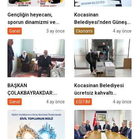
Gençliğin heyecanı,
Kocasinan
sporun dinamizmi ve
Belediyesi’nden Güneş
müziğin coşkusu
Enerjisi Hamlesi
Genel
3 ay önce
Ekonomi
4 ay önce
Kocasinan’da bir araya
geliyor!
BAŞKAN
Kocasinan Belediyesi
ÇOLAKBAYRAKDAR:
ücretsiz kahvaltı
“EVDE SAĞLIK
desteği projesi
Genel
4 ay önce
EĞİTİM
4 ay önce
HİZMETİMİZLE DE
GÖNÜLLERE
DOKUNUYORUZ”