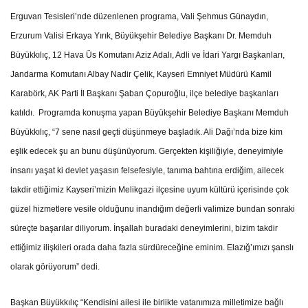
Erguvan Tesisleri’nde düzenlenen programa, Vali Şehmus Günaydın,
Erzurum Valisi Erkaya Yırık, Büyükşehir Belediye Başkanı Dr. Memduh
Büyükkılıç, 12 Hava Üs Komutanı Aziz Adalı, Adli ve İdari Yargı Başkanları,
Jandarma Komutanı Albay Nadir Çelik, Kayseri Emniyet Müdürü Kamil
Karabörk, AK Parti İl Başkanı Şaban Çopuroğlu, ilçe belediye başkanları
katıldı.
Programda konuşma yapan Büyükşehir Belediye Başkanı Memduh
Büyükkılıç, “7 sene nasıl geçti düşünmeye başladık. Ali Dağı’nda bize kim
eşlik edecek şu an bunu düşünüyorum. Gerçekten kişiliğiyle, deneyimiyle
insanı yaşat ki devlet yaşasın felsefesiyle, tanıma bahtına erdiğim, ailecek
takdir ettiğimiz Kayseri’mizin Melikgazi ilçesine uyum kültürü içerisinde çok
güzel hizmetlere vesile olduğunu inandığım değerli valimize bundan sonraki
süreçte başarılar diliyorum. İnşallah buradaki deneyimlerini, bizim takdir
ettiğimiz ilişkileri orada daha fazla sürdüreceğine eminim. Elazığ’ımızı şanslı
olarak görüyorum” dedi.
Başkan Büyükkılıç “Kendisini ailesi ile birlikte vatanımıza milletimize bağlı