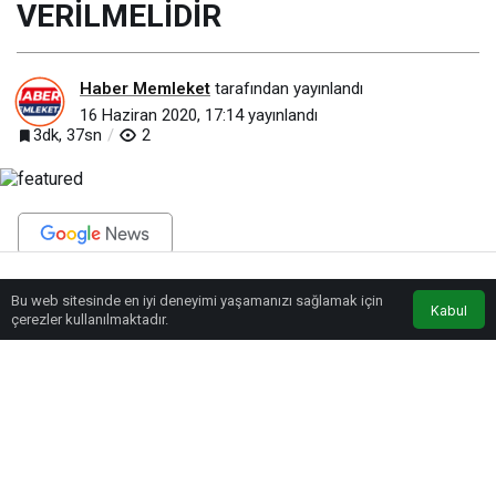
VERİLMELİDİR
Haber Memleket
tarafından yayınlandı
16 Haziran 2020, 17:14
yayınlandı
3dk, 37sn
2
BEĞEN
PAYLAŞ
Bu web sitesinde en iyi deneyimi yaşamanızı sağlamak için
Anasayfa
Akış
Eczaneler
Trafik
Kabul
çerezler kullanılmaktadır.
Başkan Ahmet Taş; 29 Mayıs 1453 günü ulu hakan FATİH SULTAN MEHMET
HAN’ın İstanbul’u fethetmesi ile Müslüman yurdu olan İstanbul’un simgesi
Ayasofya, fethin ardından 3 gün içinde yapılan hazırlıklarla ibadete hazır
hale getirilmiş, fethin akabinde İlk cuma namazı ulu hakan’ın da katılımı ile
burada kılınmıştı.