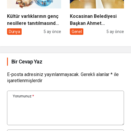
Kültür varlıklarının genç
Kocasinan Belediyesi
nesillere tanıtılmasında
Başkan Ahmet
sivil toplumun rolü
Çolakbayrakdar ile
Dünya
5 ay önce
Genel
5 ay önce
yeniliklere imza atıyor
Bir Cevap Yaz
E-posta adresiniz yayınlanmayacak.
Gerekli alanlar
*
ile
işaretlenmişlerdir
Yorumunuz
*