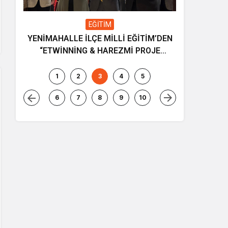
EĞİTİM
YENİMAHALLE İLÇE MİLLİ EĞİTİM’DEN
Gençliğin
“ETWİNNİNG & HAREZMİ PROJE
ve müziği
ŞENLİĞİ”
1
2
3
4
5
6
7
8
9
10