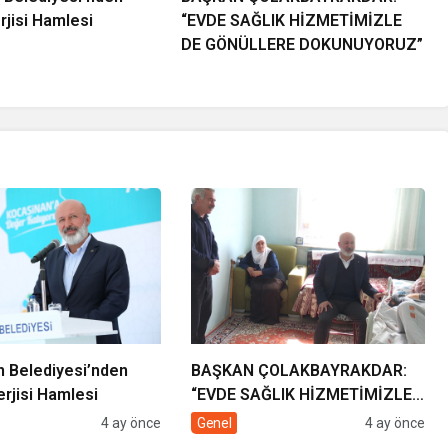
jisi Hamlesi
“EVDE SAĞLIK HİZMETİMİZLE
DE GÖNÜLLERE DOKUNUYORUZ”
 Belediyesi’nden
BAŞKAN ÇOLAKBAYRAKDAR:
rjisi Hamlesi
“EVDE SAĞLIK HİZMETİMİZLE
DE GÖNÜLLERE
4 ay önce
Genel
4 ay önce
DOKUNUYORUZ”