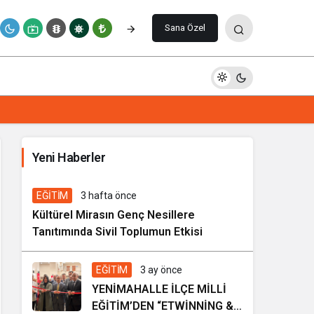
Yorum Yap
Sana Özel
İhale ilanı Kocasinan Belediyesi
Yeni Haberler
6 gün önce
Genel
EĞİTİM
3 hafta önce
Kültürel Mirasın Genç Nesillere
Tanıtımında Sivil Toplumun Etkisi
EĞİTİM
3 ay önce
YENİMAHALLE İLÇE MİLLİ
EĞİTİM’DEN “ETWİNNİNG &