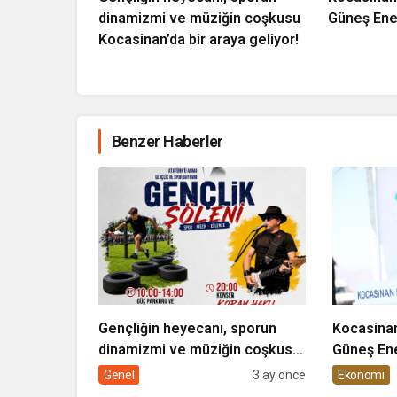
dinamizmi ve müziğin coşkusu
Güneş Ener
Kocasinan’da bir araya geliyor!
Benzer Haberler
Gençliğin heyecanı, sporun
Kocasinan
dinamizmi ve müziğin coşkusu
Güneş Ene
Kocasinan’da bir araya geliyor!
Genel
3 ay önce
Ekonomi