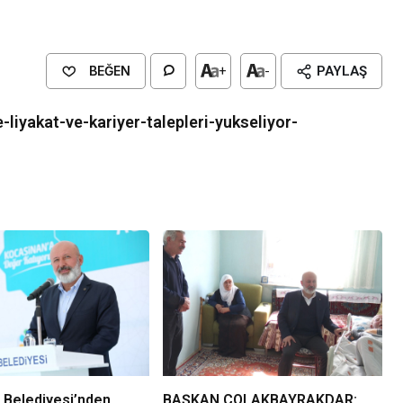
BEĞEN
+
-
PAYLAŞ
iyakat-ve-kariyer-talepleri-yukseliyor-
Genel
EĞİTİM
casinan Belediyesi
Kültürel Mirasın Genç Nesillere
Tanıtımında Sivil Toplumun Etkis
 Belediyesi’nden
BAŞKAN ÇOLAKBAYRAKDAR: