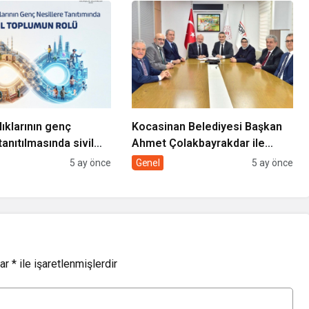
lıklarının genç
Kocasinan Belediyesi Başkan
tanıtılmasında sivil
Ahmet Çolakbayrakdar ile
rolü
yeniliklere imza atıyor
5 ay önce
Genel
5 ay önce
lar
*
ile işaretlenmişlerdir