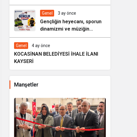
HAREZMİ PROJE ŞENLİĞİ”
Genel
3 ay önce
Gençliğin heyecanı, sporun
dinamizmi ve müziğin
coşkusu Kocasinan’da bir
araya geliyor!
Genel
4 ay önce
KOCASİNAN BELEDİYESİ İHALE İLANI
KAYSERİ
Manşetler
i