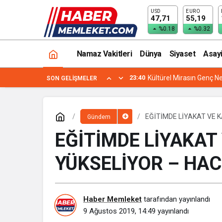
USD
EURO
EĞİTİMDE LİYAKAT VE KARİYER TALEP
47,71
55,19
%0.18
%0.32
Namaz Vakitleri
Dünya
Siyaset
Asay
23:40
Kültürel Mirasın Genç Ne
SON GELIŞMELER
EĞİTİMDE LİYAKAT VE K
Gündem
EĞİTİMDE LİYAKAT
YÜKSELİYOR – HAC
Haber Memleket
tarafından yayınlandı
9 Ağustos 2019, 14:49
yayınlandı