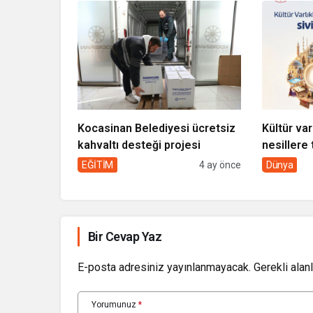
Kocasinan Belediyesi ücretsiz
Kültür var
kahvaltı desteği projesi
nesillere 
toplumun 
EĞİTİM
4 ay önce
Dünya
Bir Cevap Yaz
E-posta adresiniz yayınlanmayacak.
Gerekli alan
Yorumunuz
*