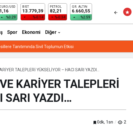
EURO/USD
BIST
PETROL
GR. ALTIN
LERİ YÜKSELİYOR – HACI SARI YAZDI…
1,16
13.779,39
82,21
6.660,55
%0.29
%-0.14
%-0.34
%2.59
iş
Spor
Ekonomi
Diğer
sillere Tanıtımında Sivil Toplumun Etkisi
ARİYER TALEPLERİ YÜKSELİYOR – HACI SARI YAZDI…
 VE KARİYER TALEPLERİ
I SARI YAZDI…
0dk, 1sn
2