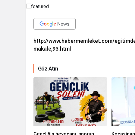
http://www.habermemleket.com/egitimde-l
makale,93.html
Göz Atın
İhale ilanı Ko
Gençliğin heyecanı, sporun
Kocasinan