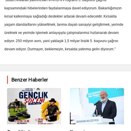
“Bütün Ankaralı yatırımcıları IPARD-II Programı 5. başvuru çağrısı
kapsamındaki hibelerinden faydalanmaya davet ediyorum. Bakanlığımızın
kırsal kalkınmaya sağladığı destekler artarak devam edecektir. Kırsalda
yaşam standartlarını yükseltmek, tarıma dayalı sanayiyi geliştirmek, yerinde
üretmek ve yerinde işlemek anlayışıyla çalışmalarımız hızlanarak devam
ediyor. 250 milyon avro, yani yaklaşık 1,5 milyar liralık 5. başvuru çağrısı
devam ediyor. Durmayın, beklemeyin, kırsalda yatırıma gelin diyorum.”
Benzer Haberler