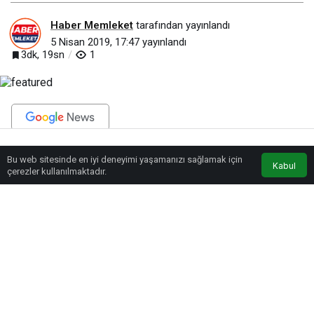
Haber Memleket
tarafından yayınlandı
5 Nisan 2019, 17:47
yayınlandı
3dk, 19sn
1
BEĞEN
PAYLAŞ
Bu web sitesinde en iyi deneyimi yaşamanızı sağlamak için
Anasayfa
Akış
Eczaneler
Trafik
Kabul
çerezler kullanılmaktadır.
Cumhurbaşkanı Recep Tayyip Erdoğan’ın talimatıyla dar ve orta gelir
grubundaki vatandaşların ev sahibi olabilmeleri için konut projesi
başlattıklarını anımsatan Kurum, projenin ilk etabını Erdoğan’ın teşrifleriyle
“50 Bin Sosyal Konut Projesi” lansmanıyla gerçekleştirdiklerini belirtti.
Mahalle kültürünü önceleyen, yatay mimariyi esas alan medeniyete uygun
sosyal konut projelerinin öncelikle 67 ilde uygulanacağını vurgulayan