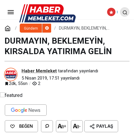
50 BİN SOSYAL KONUT İÇİN
BAŞVURU SAYISI 587 BİNE ULAŞTI
Paylaş
Yorum Yap
DURMAYIN, BEKLEMEYİN,
Gündem
KIRSALDA YATIRIMA GELİN
DURMAYIN, BEKLEMEYİN,
KIRSALDA YATIRIMA GELİN
Haber Memleket
tarafından yayınlandı
5 Nisan 2019, 17:51
yayınlandı
2dk, 55sn
2
BEĞEN
+
-
PAYLAŞ