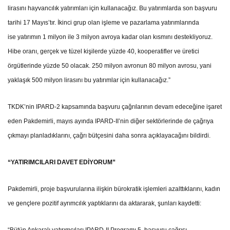
lirasını hayvancılık yatırımları için kullanacağız. Bu yatırımlarda son başvuru
tarihi 17 Mayıs’tır. İkinci grup olan işleme ve pazarlama yatırımlarında
ise yatırımın 1 milyon ile 3 milyon avroya kadar olan kısmını destekliyoruz.
Hibe oranı, gerçek ve tüzel kişilerde yüzde 40, kooperatifler ve üretici
örgütlerinde yüzde 50 olacak. 250 milyon avronun 80 milyon avrosu, yani
yaklaşık 500 milyon lirasını bu yatırımlar için kullanacağız.”
TKDK’nin IPARD-2 kapsamında başvuru çağrılarının devam edeceğine işaret
eden Pakdemirli, mayıs ayında IPARD-II’nin diğer sektörlerinde de çağrıya
çıkmayı planladıklarını, çağrı bütçesini daha sonra açıklayacağını bildirdi.
“YATIRIMCILARI DAVET EDİYORUM”
Pakdemirli, proje başvurularına ilişkin bürokratik işlemleri azalttıklarını, kadın
ve gençlere pozitif ayrımcılık yaptıklarını da aktararak, şunları kaydetti: