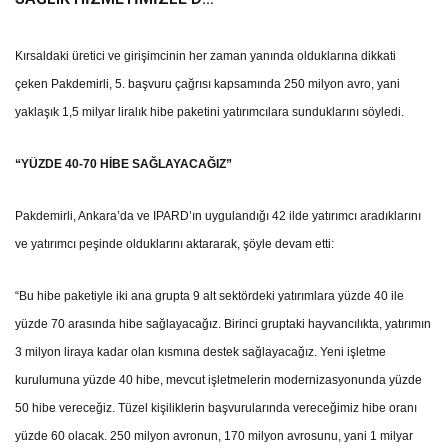
GÖNÜLLERE
DOKUNUYORUZ”
Kırsaldaki üretici ve girişimcinin her zaman yanında olduklarına dikkati
çeken Pakdemirli, 5. başvuru çağrısı kapsamında 250 milyon avro, yani
yaklaşık 1,5 milyar liralık hibe paketini yatırımcılara sunduklarını söyledi.
“YÜZDE 40-70 HİBE SAĞLAYACAĞIZ”
Pakdemirli, Ankara’da ve IPARD’ın uygulandığı 42 ilde yatırımcı aradıklarını
ve yatırımcı peşinde olduklarını aktararak, şöyle devam etti:
“Bu hibe paketiyle iki ana grupta 9 alt sektördeki yatırımlara yüzde 40 ile
yüzde 70 arasında hibe sağlayacağız. Birinci gruptaki hayvancılıkta, yatırımın
3 milyon liraya kadar olan kısmına destek sağlayacağız. Yeni işletme
kurulumuna yüzde 40 hibe, mevcut işletmelerin modernizasyonunda yüzde
50 hibe vereceğiz. Tüzel kişiliklerin başvurularında vereceğimiz hibe oranı
yüzde 60 olacak. 250 milyon avronun, 170 milyon avrosunu, yani 1 milyar