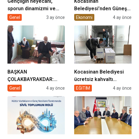
Gençliğin heyecanı,
Kocasinan
sporun dinamizmi ve
Belediyesi’nden Güneş
müziğin coşkusu
Enerjisi Hamlesi
Genel
3 ay önce
Ekonomi
4 ay önce
Kocasinan’da bir araya
geliyor!
BAŞKAN
Kocasinan Belediyesi
ÇOLAKBAYRAKDAR:
ücretsiz kahvaltı
“EVDE SAĞLIK
desteği projesi
Genel
4 ay önce
EĞİTİM
4 ay önce
HİZMETİMİZLE DE
GÖNÜLLERE
DOKUNUYORUZ”