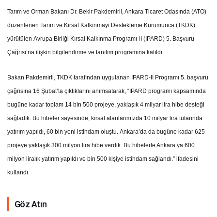
Tarım ve Orman Bakanı Dr. Bekir Pakdemirli, Ankara Ticaret Odasında (ATO)
düzenlenen Tarım ve Kırsal Kalkınmayı Destekleme Kurumunca (TKDK)
yürütülen Avrupa Birliği Kırsal Kalkınma Programı-II (IPARD) 5. Başvuru
Çağrısı’na ilişkin bilgilendirme ve tanıtım programına katıldı.
Bakan Pakdemirli, TKDK tarafından uygulanan IPARD-II Programı 5. başvuru
çağrısına 16 Şubat’ta çıktıklarını anımsatarak, “IPARD programı kapsamında
bugüne kadar toplam 14 bin 500 projeye, yaklaşık 4 milyar lira hibe desteği
sağladık. Bu hibeler sayesinde, kırsal alanlarımızda 10 milyar lira tutarında
yatırım yapıldı, 60 bin yeni istihdam oluştu. Ankara’da da bugüne kadar 625
projeye yaklaşık 300 milyon lira hibe verdik. Bu hibelerle Ankara’ya 600
milyon liralık yatırım yapıldı ve bin 500 kişiye istihdam sağlandı.” ifadesini
kullandı.
Göz Atın