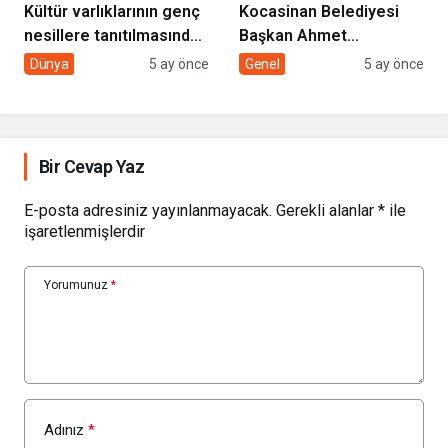
Kültür varlıklarının genç
Kocasinan Belediyesi
nesillere tanıtılmasında
Başkan Ahmet
sivil toplumun rolü
Çolakbayrakdar ile
Dünya
5 ay önce
Genel
5 ay önce
yeniliklere imza atıyor
Bir Cevap Yaz
E-posta adresiniz yayınlanmayacak.
Gerekli alanlar
*
ile
işaretlenmişlerdir
Yorumunuz
*
Adınız
*