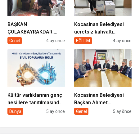
BAŞKAN
Kocasinan Belediyesi
ÇOLAKBAYRAKDAR:
ücretsiz kahvaltı
“EVDE SAĞLIK
desteği projesi
Genel
4 ay önce
EĞİTİM
4 ay önce
HİZMETİMİZLE DE
GÖNÜLLERE
DOKUNUYORUZ”
Kültür varlıklarının genç
Kocasinan Belediyesi
nesillere tanıtılmasında
Başkan Ahmet
sivil toplumun rolü
Çolakbayrakdar ile
Dünya
5 ay önce
Genel
5 ay önce
yeniliklere imza atıyor