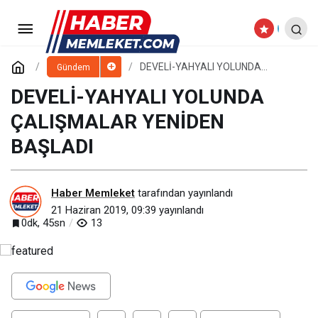
DEVELİ-YAHYALI YOLUNDA
ÇALIŞMALAR YENİDEN BAŞLADI
Yorum Yap
DEVELİ-YAHYALI YOLUNDA
Gündem
ÇALIŞMALAR YENİDEN BAŞLADI
DEVELİ-YAHYALI YOLUNDA
ÇALIŞMALAR YENİDEN
BAŞLADI
Haber Memleket
tarafından yayınlandı
21 Haziran 2019, 09:39
yayınlandı
0dk, 45sn
13