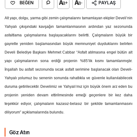
BEĞEN
+
-
PAYLAŞ
Alt yapı, dolgu, yarma gibi zemin çalışmalarını tamamlayan ekipler Develi’nin
Yahyalı çıkışındaki kavşağın tamamlanmasının ardından yaz sezonunda
asfaltlama çalışmalarına başlayacaklarını belirtti. Çalışmaların büyük bir
gayretle yeniden başlamasından büyük memnuniyet duyduklarını belirten
Develi Belediye Başkanı Mehmet Cabbar “Asfalt atılmasına engel bütün alt
yapı çalışmalarının sona erdiği projenin %85’lik kısmı tamamlanmıştır.
İnşallah bu asfalt sezonunda sıcak asfalt serimine başlanacak olan Develi-
Yahyalı yolumuz bu senenin sonunda rahatlıkla ve güvenle kullanılabilecek
duruma getirilecektir. Develimiz ve Yahyalı’mız için büyük önem arz eden bu
projenin yeniden devam ettirilmesinde emeği geçenlere bir kez daha
teşekkür ediyor, çalışmaların kazasız-belasız bir şekilde tamamlanmasını
diliyorum” açıklamalarında bulundu.
Göz Atın