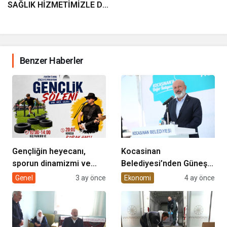
SAĞLIK HİZMETİMİZLE DE
GÖNÜLLERE
DOKUNUYORUZ”
Benzer Haberler
Gençliğin heyecanı,
Kocasinan
sporun dinamizmi ve
Belediyesi’nden Güneş
müziğin coşkusu
Enerjisi Hamlesi
Genel
3 ay önce
Ekonomi
4 ay önce
Kocasinan’da bir araya
geliyor!