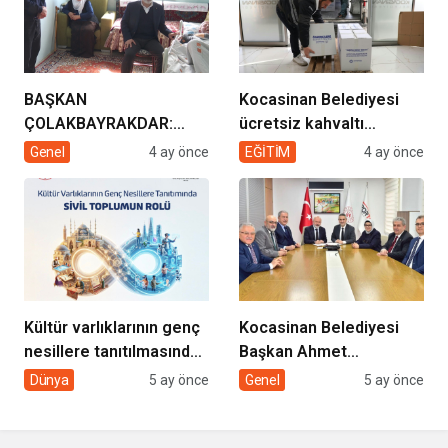
BAŞKAN
Kocasinan Belediyesi
ÇOLAKBAYRAKDAR:
ücretsiz kahvaltı
“EVDE SAĞLIK
desteği projesi
Genel
4 ay önce
EĞİTİM
4 ay önce
HİZMETİMİZLE DE
GÖNÜLLERE
DOKUNUYORUZ”
Kültür varlıklarının genç
Kocasinan Belediyesi
nesillere tanıtılmasında
Başkan Ahmet
sivil toplumun rolü
Çolakbayrakdar ile
Dünya
5 ay önce
Genel
5 ay önce
yeniliklere imza atıyor