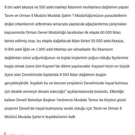
8 bin adet akasya ve 500 adet mahlep fidanının muhtarlara dağıtımını yapan
Tarım ve Orman İl Müdürü Mustafa Şahin “l Müdürlüğümüzce parazitoitlerin
doğal ortamlarının arttırılması amacıyla yapılacak ağaçlandırma çalışmaları
kapsamında Orman Genel Müdürlüğü tarafından ilk etapta 60.000 fidan
tahsis edilmiş olup, bu etapta dağıtılacak fidan türleri 50.000 adet Akasya,
9.000 adet İğde ve 1.000 adet Mahlep yer almaktadır. Bu fidanların
dağıtımları süne yoğunluğunun ve kışlak inişlerinin yoğun olduğu İlçelerimiz
başta olmak üzere tüm Kayseri’de dikimi yapılacaktır. Kayseri’mizin en büyük
ilçesi olan Develimizde toplamda 8.500 fidan dağıtımını bugün
gerçekleştirdik. İnşallah bu ve benzeri projelerin Develimizde hayat bulması
için destek vermeye devam edeceğiz” açıklamalarında bulundu. Etkinliğe
katılan Develi Belediye Başkan Yardımcısı Mustafa Temur da böylesi güzel
projenin Develi’de hayat bulmasına vesile olduğu için Tarım ve Orman İl
Müdürü Mustafa Şahin’e teşekkürlerini iletti.