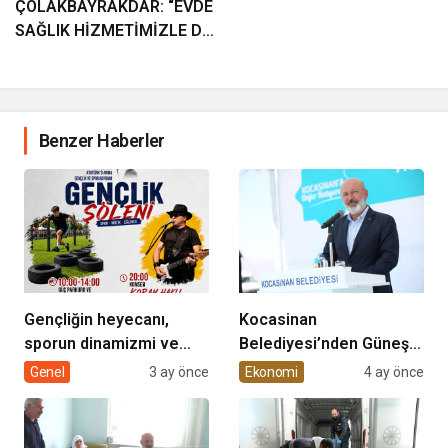
ÇOLAKBAYRAKDAR: “EVDE
SAĞLIK HİZMETİMİZLE DE
GÖNÜLLERE
DOKUNUYORUZ”
Benzer Haberler
Gençliğin heyecanı,
Kocasinan
sporun dinamizmi ve
Belediyesi’nden Güneş
müziğin coşkusu
Enerjisi Hamlesi
Genel
3 ay önce
Ekonomi
4 ay önce
Kocasinan’da bir araya
geliyor!