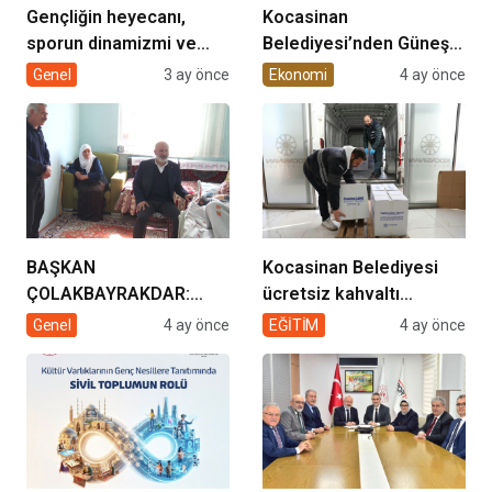
Gençliğin heyecanı,
Kocasinan
sporun dinamizmi ve
Belediyesi’nden Güneş
müziğin coşkusu
Enerjisi Hamlesi
Genel
3 ay önce
Ekonomi
4 ay önce
Kocasinan’da bir araya
geliyor!
BAŞKAN
Kocasinan Belediyesi
ÇOLAKBAYRAKDAR:
ücretsiz kahvaltı
“EVDE SAĞLIK
desteği projesi
Genel
4 ay önce
EĞİTİM
4 ay önce
HİZMETİMİZLE DE
GÖNÜLLERE
DOKUNUYORUZ”