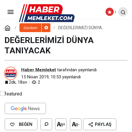
DEĞERLERİMİZİ DÜNYA
TANIYACAK
Yorum Yap
DEĞERLERİMİZİ DÜNYA
Gündem
TANIYACAK
DEĞERLERİMİZİ DÜNYA
TANIYACAK
Haber Memleket
tarafından yayınlandı
15 Nisan 2019, 10:53
yayınlandı
2dk, 18sn
2
BEĞEN
+
-
PAYLAŞ