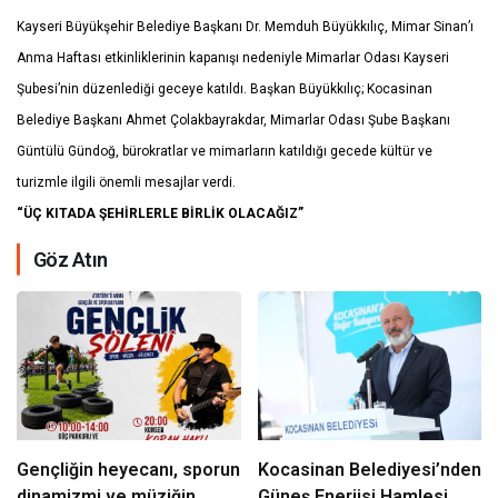
Kayseri Büyükşehir Belediye Başkanı Dr. Memduh Büyükkılıç, Mimar Sinan’ı
Anma Haftası etkinliklerinin kapanışı nedeniyle Mimarlar Odası Kayseri
Şubesi’nin düzenlediği geceye katıldı. Başkan Büyükkılıç; Kocasinan
Belediye Başkanı Ahmet Çolakbayrakdar, Mimarlar Odası Şube Başkanı
Güntülü Gündoğ, bürokratlar ve mimarların katıldığı gecede kültür ve
turizmle ilgili önemli mesajlar verdi.
“ÜÇ KITADA ŞEHİRLERLE BİRLİK OLACAĞIZ”
Göz Atın
Gençliğin heyecanı, sporun
Kocasinan Belediyesi’nden
dinamizmi ve müziğin
Güneş Enerjisi Hamlesi