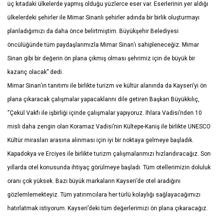
üç kıtadaki ülkelerde yapmış olduğu yüzlerce eser var. Eserlerinin yer aldığı
ülkelerdeki şehirler ile Mimar Sinanlı şehirler adında bir birlik oluşturmayı
planladığımızı da daha önce belirtmiştim. Büyükşehir Belediyesi
öncülüğünde tüm paydaşlarımızla Mimar Sinan’ı sahipleneceğiz. Mimar
Sinan gibi bir değerin ön plana çıkmış olması şehrimiz için de büyük bir
kazanç olacak” dedi.
Mimar Sinan’ın tanıtımı ile birlikte turizm ve kültür alanında da Kayseri’yi ön
plana çıkaracak çalışmalar yapacaklarını dile getiren Başkan Büyükkılıç,
“Çekül Vakfı ile işbirliği içinde çalışmalar yapıyoruz. Ihlara Vadisi’nden 10
misli daha zengin olan Koramaz Vadisi’nin Kültepe-Kaniş ile birlikte UNESCO
Kültür mirasları arasına alınması için iyi bir noktaya gelmeye başladık.
Kapadokya ve Erciyes ile birlikte turizm çalışmalarımızı hızlandıracağız. Son
yıllarda otel konusunda ihtiyaç görülmeye başladı. Tüm otellerimizin doluluk
oranı çok yüksek. Bazı büyük markaların Kayseri’de otel aradığını
gözlemlemekteyiz. Tüm yatırımcılara her türlü kolaylığı sağlayacağımızı
hatırlatmak istiyorum. Kayseri’deki tüm değerlerimizi ön plana çıkaracağız.