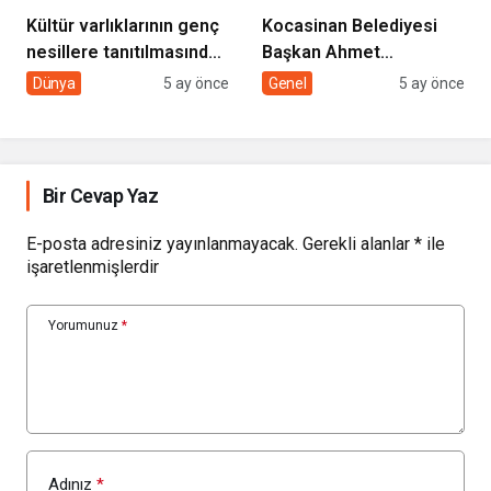
Kültür varlıklarının genç
Kocasinan Belediyesi
nesillere tanıtılmasında
Başkan Ahmet
sivil toplumun rolü
Çolakbayrakdar ile
Dünya
5 ay önce
Genel
5 ay önce
yeniliklere imza atıyor
Bir Cevap Yaz
E-posta adresiniz yayınlanmayacak.
Gerekli alanlar
*
ile
işaretlenmişlerdir
Yorumunuz
*
Adınız
*