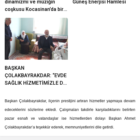
dinamizmi ve müziğin
Güneş Enerjisi Hamlesi
coşkusu Kocasinan’da bir
araya geliyor!
BAŞKAN
ÇOLAKBAYRAKDAR: “EVDE
SAĞLIK HİZMETİMİZLE DE
GÖNÜLLERE
DOKUNUYORUZ”
Başkan Çolakbayrakdar, ilçenin prestijini artıran hizmetler yapmaya devam
edeceklerini sözlerine ekledi.
Çalışmaları takdirle karşıladıklarını belirten
pazar esnafı ve vatandaşlar ise hizmetlerden dolayı Başkan Ahmet
Çolakbayrakdar’a teşekkür ederek, memnuniyetlerini dile getirdi.