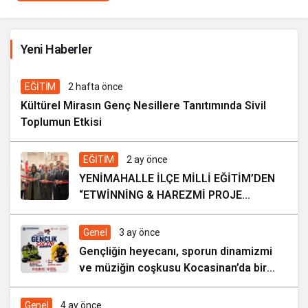
İhale ilanı Kocasinan Belediyesi
Yeni Haberler
16 saat önce
EĞİTİM
2 hafta önce
Kültürel Mirasın Genç Nesillere Tanıtımında Sivil
Toplumun Etkisi
EĞİTİM
2 ay önce
YENİMAHALLE İLÇE MİLLİ EĞİTİM’DEN
“ETWİNNİNG & HAREZMİ PROJE
ŞENLİĞİ”
Genel
3 ay önce
Gençliğin heyecanı, sporun dinamizmi
ve müziğin coşkusu Kocasinan’da bir
araya geliyor!
Genel
4 ay önce