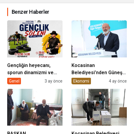
Benzer Haberler
Gençliğin heyecanı,
Kocasinan
sporun dinamizmi ve
Belediyesi’nden Güneş
müziğin coşkusu
Enerjisi Hamlesi
Genel
3 ay önce
Ekonomi
4 ay önce
Kocasinan’da bir araya
geliyor!
BAŞKAN
Kocasinan Belediyesi