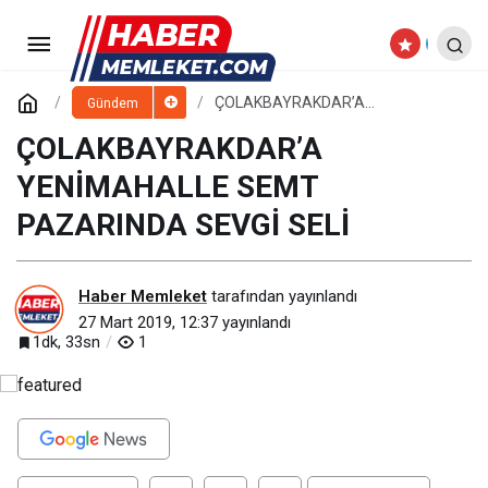
BİNA GÖREVLİLERİ ‘YALÇIN’ DEDİ
Paylaş
Yorum Yap
ÇOLAKBAYRAKDAR’A
Gündem
YENİMAHALLE SEMT PAZARINDA
SEVGİ SELİ
ÇOLAKBAYRAKDAR’A
YENİMAHALLE SEMT
PAZARINDA SEVGİ SELİ
Haber Memleket
tarafından yayınlandı
27 Mart 2019, 12:37
yayınlandı
1dk, 33sn
1