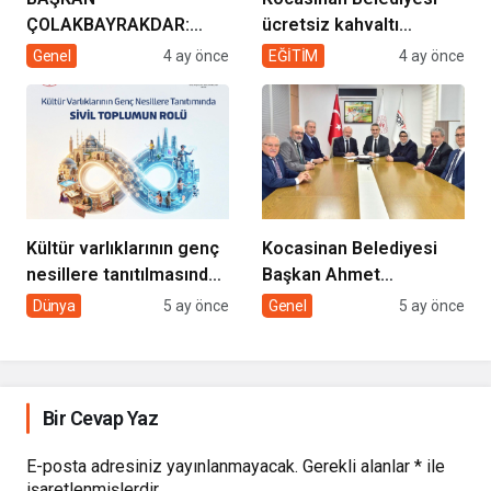
ÇOLAKBAYRAKDAR:
ücretsiz kahvaltı
“EVDE SAĞLIK
desteği projesi
Genel
4 ay önce
EĞİTİM
4 ay önce
HİZMETİMİZLE DE
GÖNÜLLERE
DOKUNUYORUZ”
Kültür varlıklarının genç
Kocasinan Belediyesi
nesillere tanıtılmasında
Başkan Ahmet
sivil toplumun rolü
Çolakbayrakdar ile
Dünya
5 ay önce
Genel
5 ay önce
yeniliklere imza atıyor
Bir Cevap Yaz
E-posta adresiniz yayınlanmayacak.
Gerekli alanlar
*
ile
işaretlenmişlerdir