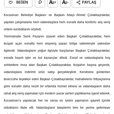
BEĞEN
+
-
PAYLAŞ
Kocasinan Belediye Başkanı ve Başkan Adayı Ahmet Çolakbayrakdar,
yapılan çalışmalarla hem vatandaşlara hem esnafa daha konforlu alış veriş
ortamı sunduklarını söyledi.
Yenimahalle Semt Pazarını ziyaret eden Başkan Çolakbayrakdar, hem
tezgah açan esnafla hem alışveriş yapan bölge sakinleriyle yakından
ilgilendi. Vatandaşların yoğun ilgisiyle karşılanan Başkan Çolakbayrakdar,
esnafa hayırlı işler ve bol kazançlar diledi. Esnaf ve vatandaşlarla hoş
sohbetlere imza atan Başkan Çolakbayrakdar, tezgahın başına geçerek,
vatandaşlara indirimli ürün satışı gerçekleştirdi.
Kendisine gösterilen
teveccühe teşekkür eden Başkan Çolakbayrakdar, mahallelerin ihtiyaçlarına
göre esnafın daha nezih bir ortamda hizmet etmesi ve vatandaşların daha
rahat alış veriş yapmaları için modern pazar yerleri yaptıklarına işaret ederek,
Kocasinan’a yapılacak her ne varsa en iyisini yapmanın gayreti içinde
olduklarını ifade etti.
Vatandaşların taleplerini bire bir yerine getirmeye