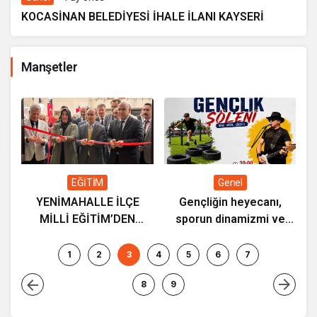
KOCASİNAN BELEDİYESİ İHALE İLANI KAYSERİ
Manşetler
ç
K
a
EĞİTİM
Genel
YENİMAHALLE İLÇE
Gençliğin heyecanı,
MİLLİ EĞİTİM’DEN
sporun dinamizmi ve
“ETWİNNİNG & HAREZMİ
müziğin coşkusu
PROJE ŞENLİĞİ”
Kocasinan’da bir araya
1
2
3
4
5
6
7
geliyor!
8
9