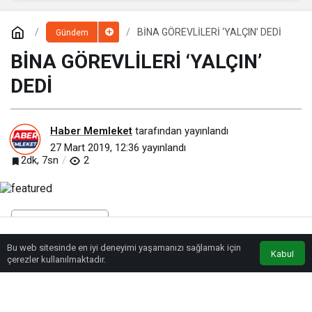
BİNA GÖREVLİLERİ ‘YALÇIN’ DEDİ
Gündem
BİNA GÖREVLİLERİ ‘YALÇIN’
DEDİ
Haber Memleket
tarafından yayınlandı
27 Mart 2019, 12:36
yayınlandı
2dk, 7sn
2
Bu web sitesinde en iyi deneyimi yaşamanızı sağlamak için
Anasayfa
Akış
Eczaneler
Trafik
Kabul
çerezler kullanılmaktadır.
BEĞEN
PAYLAŞ
Toplantı salonuna sığmayan yüzlerce bina görevlisine desteklerinden dolayı