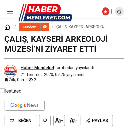
BAŞKAN PALANCIOĞLU, ÖLÜM
YIL DÖNÜMÜNDE MİMAR SİNAN’I ANDI
Paylaş
Yorum Yap
ÇALIŞ, KAYSERİ ARKEOLOJİ
Gündem
MÜZESİ’Nİ ZİYARET ETTİ
ÇALIŞ, KAYSERİ ARKEOLOJİ
MÜZESİ’Nİ ZİYARET ETTİ
Haber Memleket
tarafından yayınlandı
21 Temmuz 2020, 09:25
yayınlandı
2dk, 0sn
2
BEĞEN
+
-
PAYLAŞ