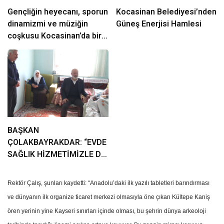
Gençliğin heyecanı, sporun
Kocasinan Belediyesi’nden
dinamizmi ve müziğin
Güneş Enerjisi Hamlesi
coşkusu Kocasinan’da bir
araya geliyor!
BAŞKAN
ÇOLAKBAYRAKDAR: “EVDE
SAĞLIK HİZMETİMİZLE DE
GÖNÜLLERE
DOKUNUYORUZ”
Rektör Çalış, şunları kaydetti: “Anadolu’daki ilk yazılı tabletleri barındırması
ve dünyanın ilk organize ticaret merkezi olmasıyla öne çıkan Kültepe Kaniş
ören yerinin yine Kayseri sınırları içinde olması, bu şehrin dünya arkeoloji