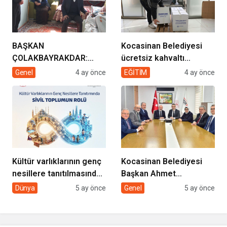
BAŞKAN
Kocasinan Belediyesi
ÇOLAKBAYRAKDAR:
ücretsiz kahvaltı
“EVDE SAĞLIK
desteği projesi
Genel
4 ay önce
EĞİTİM
4 ay önce
HİZMETİMİZLE DE
GÖNÜLLERE
DOKUNUYORUZ”
Kültür varlıklarının genç
Kocasinan Belediyesi
nesillere tanıtılmasında
Başkan Ahmet
sivil toplumun rolü
Çolakbayrakdar ile
Dünya
5 ay önce
Genel
5 ay önce
yeniliklere imza atıyor