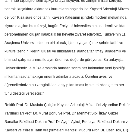
tarihinde taşıdığı önemi açıkça ortaya koyuyor. Bu zengin mirası koruyup
sonraki kuşaklara aktaracak kurumların başında ise Kayseri Arkeoloji Müzesi
geliyor. Kısa süre önce tarihi Kayseri Kalesinin içindeki modern mekânında
ziyarete açılan bu müzeyi, bugün Erciyes Üniversitesinin akademik ve idari
personelinden oluşan kalabalık bir heyetle ziyaret ediyoruz. Türkiye’nin 11
Araştırma Üniversitesinden biri olarak, içinde yaşadığımız şehrin tarihi ve
kültürel zenginliklerini ulusal ve uluslararası alanda tanıtmayı akademik ve
bilimsel çalışmalarımız ile aynı önem ve değerde görüyoruz. Bu anlayışla
Üniversitemiz ile Müze arasında bundan sonra her bakımdan yeni işbirliği
imkânları sağlamak için önemli adımlar atacağız. Öğretim üyesi ve
öğrencilerimizin bu zenginlikleri tanıyıp tanıtması için elimizden gelen her
türlü desteği vereceğiz.”
Rektör Prof. Dr. Mustafa Çalış’ın Kayseri Arkeoloji Müzesi’ni ziyaretine Rektör
Yardımcıları Prof. Dr. Murat Borlu ve Prof. Dr. Mehmet Sıtkı İlkay, Güzel
Sanatlar Fakültesi Dekanı Prof. Dr. Aygül Aykut, Edebiyat Fakültesi Dekanı ve
Kayseri ve Yöresi Tarih Araştırmaları Merkezi Müdürü Prof. Dr. Özen Tok, Dış