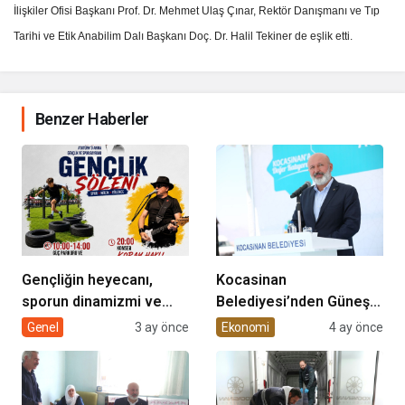
İlişkiler Ofisi Başkanı Prof. Dr. Mehmet Ulaş Çınar, Rektör Danışmanı ve Tıp
Tarihi ve Etik Anabilim Dalı Başkanı Doç. Dr. Halil Tekiner de eşlik etti.
Benzer Haberler
Gençliğin heyecanı,
Kocasinan
sporun dinamizmi ve
Belediyesi’nden Güneş
müziğin coşkusu
Enerjisi Hamlesi
Genel
3 ay önce
Ekonomi
4 ay önce
Kocasinan’da bir araya
geliyor!