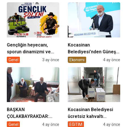
Gençliğin heyecanı,
Kocasinan
sporun dinamizmi ve
Belediyesi’nden Güneş
müziğin coşkusu
Enerjisi Hamlesi
Genel
3 ay önce
Ekonomi
4 ay önce
Kocasinan’da bir araya
geliyor!
BAŞKAN
Kocasinan Belediyesi
ÇOLAKBAYRAKDAR:
ücretsiz kahvaltı
“EVDE SAĞLIK
desteği projesi
Genel
4 ay önce
EĞİTİM
4 ay önce