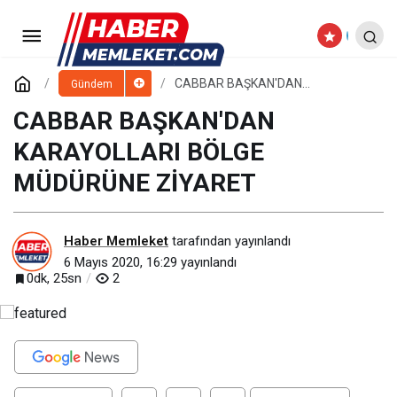
CABBAR BAŞKAN'DAN
KARAYOLLARI BÖLGE
Yorum Yap
CABBAR BAŞKAN'DAN
Gündem
KARAYOLLARI BÖLGE
MÜDÜRÜNE ZİYARET
CABBAR BAŞKAN'DAN
MÜDÜRÜNE ZİYARET
KARAYOLLARI BÖLGE
MÜDÜRÜNE ZİYARET
Haber Memleket
tarafından yayınlandı
6 Mayıs 2020, 16:29
yayınlandı
0dk, 25sn
2