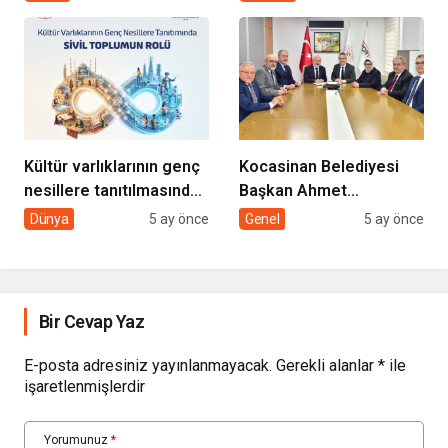
HİZMETİMİZLE DE
GÖNÜLLERE
DOKUNUYORUZ”
Kültür varlıklarının genç
Kocasinan Belediyesi
nesillere tanıtılmasında
Başkan Ahmet
sivil toplumun rolü
Çolakbayrakdar ile
Dünya
5 ay önce
Genel
5 ay önce
yeniliklere imza atıyor
Bir Cevap Yaz
E-posta adresiniz yayınlanmayacak.
Gerekli alanlar
*
ile
işaretlenmişlerdir
Yorumunuz
*