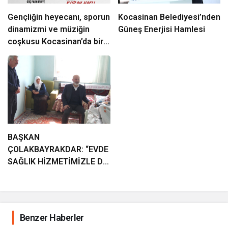
Gençliğin heyecanı, sporun
Kocasinan Belediyesi’nden
dinamizmi ve müziğin
Güneş Enerjisi Hamlesi
coşkusu Kocasinan’da bir
araya geliyor!
BAŞKAN
ÇOLAKBAYRAKDAR: “EVDE
SAĞLIK HİZMETİMİZLE DE
GÖNÜLLERE
DOKUNUYORUZ”
Benzer Haberler