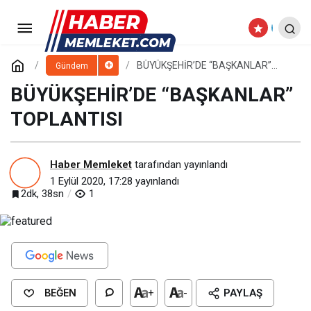
BÜYÜKŞEHİR’DE “BAŞKANLAR”
TOPLANTISI
Paylaş
Yorum Yap
BÜYÜKŞEHİR’DE “BAŞKANLAR”
Gündem
TOPLANTISI
BÜYÜKŞEHİR’DE “BAŞKANLAR”
TOPLANTISI
Haber Memleket
tarafından yayınlandı
1 Eylül 2020, 17:28
yayınlandı
2dk, 38sn
1
BEĞEN
+
-
PAYLAŞ