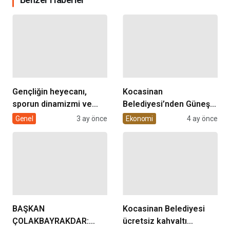
Gençliğin heyecanı,
Kocasinan
sporun dinamizmi ve
Belediyesi’nden Güneş
müziğin coşkusu
Enerjisi Hamlesi
Genel
3 ay önce
Ekonomi
4 ay önce
Kocasinan’da bir araya
geliyor!
BAŞKAN
Kocasinan Belediyesi
ÇOLAKBAYRAKDAR:
ücretsiz kahvaltı