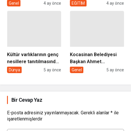
“EVDE SAĞLIK
desteği projesi
Genel
4 ay önce
EĞİTİM
4 ay önce
HİZMETİMİZLE DE
GÖNÜLLERE
DOKUNUYORUZ”
Kültür varlıklarının genç
Kocasinan Belediyesi
nesillere tanıtılmasında
Başkan Ahmet
sivil toplumun rolü
Çolakbayrakdar ile
Dünya
5 ay önce
Genel
5 ay önce
yeniliklere imza atıyor
Bir Cevap Yaz
E-posta adresiniz yayınlanmayacak.
Gerekli alanlar
*
ile
işaretlenmişlerdir