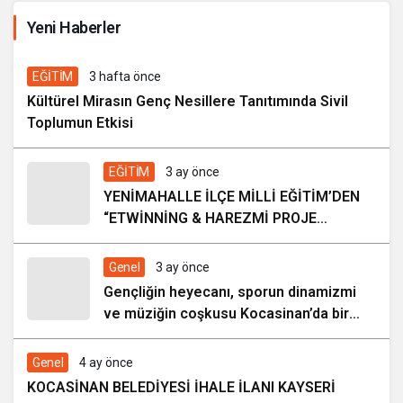
İhale ilanı Kocasinan Belediyesi
Yeni Haberler
7 gün önce
EĞİTİM
3 hafta önce
Kültürel Mirasın Genç Nesillere Tanıtımında Sivil
Toplumun Etkisi
EĞİTİM
3 ay önce
YENİMAHALLE İLÇE MİLLİ EĞİTİM’DEN
“ETWİNNİNG & HAREZMİ PROJE
ŞENLİĞİ”
Genel
3 ay önce
Gençliğin heyecanı, sporun dinamizmi
ve müziğin coşkusu Kocasinan’da bir
araya geliyor!
Genel
4 ay önce
KOCASİNAN BELEDİYESİ İHALE İLANI KAYSERİ