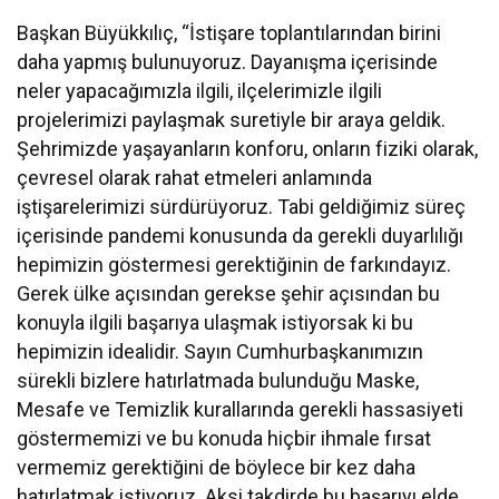
DOKUNUYORUZ”
Başkan Büyükkılıç, “İstişare toplantılarından birini
daha yapmış bulunuyoruz. Dayanışma içerisinde
neler yapacağımızla ilgili, ilçelerimizle ilgili
projelerimizi paylaşmak suretiyle bir araya geldik.
Şehrimizde yaşayanların konforu, onların fiziki olarak,
çevresel olarak rahat etmeleri anlamında
iştişarelerimizi sürdürüyoruz. Tabi geldiğimiz süreç
içerisinde pandemi konusunda da gerekli duyarlılığı
hepimizin göstermesi gerektiğinin de farkındayız.
Gerek ülke açısından gerekse şehir açısından bu
konuyla ilgili başarıya ulaşmak istiyorsak ki bu
hepimizin idealidir. Sayın Cumhurbaşkanımızın
sürekli bizlere hatırlatmada bulunduğu Maske,
Mesafe ve Temizlik kurallarında gerekli hassasiyeti
göstermemizi ve bu konuda hiçbir ihmale fırsat
vermemiz gerektiğini de böylece bir kez daha
hatırlatmak istiyoruz. Aksi takdirde bu başarıyı elde