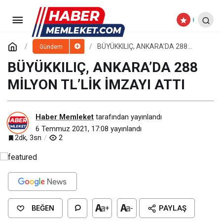
BAŞKAN ESAT ÖZTÜRK LGS
BİRİNCİSİNİ TEBRİK ETTİ
Paylaş
Yorum Yap
BÜYÜKKILIÇ, ANKARA’DA 288
Gündem
MİLYON TL’LİK İMZAYI ATTI
BÜYÜKKILIÇ, ANKARA’DA 288
MİLYON TL’LİK İMZAYI ATTI
Haber Memleket
tarafından yayınlandı
6 Temmuz 2021, 17:08
yayınlandı
2dk, 3sn
2
BEĞEN
+
-
PAYLAŞ