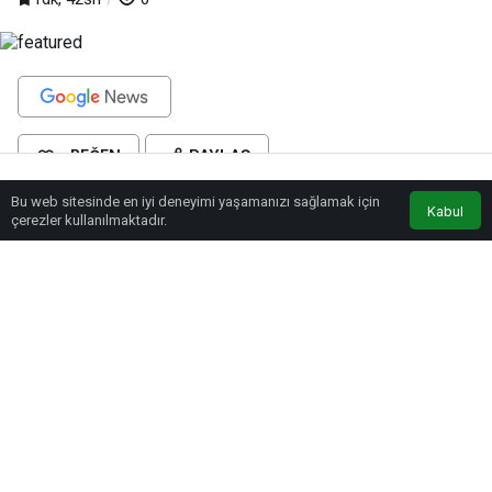
BEĞEN
PAYLAŞ
Bu web sitesinde en iyi deneyimi yaşamanızı sağlamak için
Anasayfa
Akış
Eczaneler
Trafik
Kabul
Yahyalı Belediyesi hizmet binasında gerçekleştirilen kabule Yahyalı İlçe Milli
çerezler kullanılmaktadır.
Eğitim Müdürü Ahmet Kafalı, Milli Eğitim Şube Müdürü Hamdi Koçak, Okul
Müdürü Kadir Çamlı, ve İbrahim Kürtüncüoğlu katıldı.
Başarılı öğrenci ile bir arada olmaktan mutlu olduğunu belirten Başkan Esat
Öztürk; “ Öğrencimiz elde ettiği başarıyla ilçemizin gururu oldu. Öncelikle
kendisini, İlçe Milli Eğitim Müdürümüzü, okul müdürümüzü, öğretmenlerimizi
ve ailesini yürekten kutluyorum. İlçe olarak eğitimde güzel bir yerdeyiz. Bu
konuda gayretleri olan herkese teşekkür ediyorum. Bugün öğrencimizi atınla
ödüllendirmek istiyorum. Öğrencilerimiz şunu unutmasınlar. Hiçbir başarı