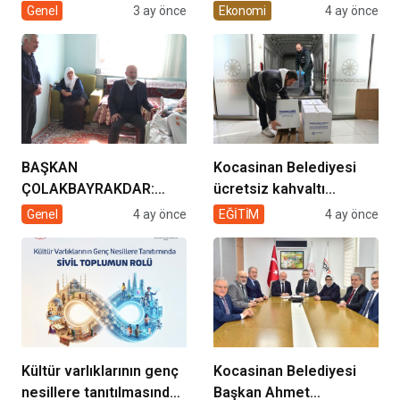
müziğin coşkusu
Enerjisi Hamlesi
Genel
3 ay önce
Ekonomi
4 ay önce
Kocasinan’da bir araya
geliyor!
BAŞKAN
Kocasinan Belediyesi
ÇOLAKBAYRAKDAR:
ücretsiz kahvaltı
“EVDE SAĞLIK
desteği projesi
Genel
4 ay önce
EĞİTİM
4 ay önce
HİZMETİMİZLE DE
GÖNÜLLERE
DOKUNUYORUZ”
Kültür varlıklarının genç
Kocasinan Belediyesi
nesillere tanıtılmasında
Başkan Ahmet