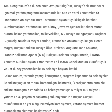
ATO Congresium’da düzenlenen Avrupa Birliği’nin, Türkiye’deki mülteciler
için mali yardım programı kapsamında İLBANK ve Yerel Yönetimler Alt
Finansman Anlaşması İmza Töreni’ne Başkan Büyükkılıç ile beraber
Cumhurbaşkanı Yardımcısı Fuat Oktay, Çevre ve Şehircilik Bakanı Murat
Kurum, bakan yardımcıları, milletvekilleri, AB Türkiye Delegasyonu Başkanı
Büyükelçi Nikolaus Meyer-Landrut, Fransa’nın Ankara Büyükelçisi Herve
Magro, Dünya Bankası Türkiye Ülke Direktörü Auguste Tano Kouamé,
Fransız Kalkınma Ajansı (AFD) Türkiye Direktörü Serge Snrech, İLBANK
Yönetim Kurulu Başkanı Ertan Yetim ile İLBANK Genel Müdürü Yusuf Büyük
ve üst düzey yöneticiler ile 15 belediye başkanı katıldı.
Bakan Kurum, törende yaptığı konuşmada, program kapsamında belediyeler
ile birlikte yoğun bir mesai harcandığını belirterek, “Yerel yönetimlerimizle
birlikte atacağımız imzalarla 15 belediyemiz için 5 milyar 800 milyon TL
yatırım ile 40 projemizi başlatmış bulunuyoruz. 2.5 milyon Suriyeli
misafirimizin de yer aldığı 20 milyon kardeşimize, vatandaşımıza hizmet
sunacak projelerimizi başlatıyoruz” dedi.