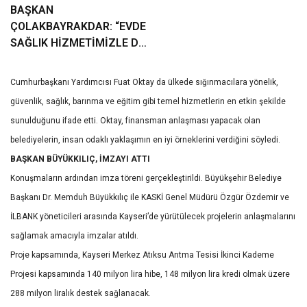
BAŞKAN
ÇOLAKBAYRAKDAR: “EVDE
SAĞLIK HİZMETİMİZLE DE
GÖNÜLLERE
DOKUNUYORUZ”
Cumhurbaşkanı Yardımcısı Fuat Oktay da ülkede sığınmacılara yönelik,
güvenlik, sağlık, barınma ve eğitim gibi temel hizmetlerin en etkin şekilde
sunulduğunu ifade etti. Oktay, finansman anlaşması yapacak olan
belediyelerin, insan odaklı yaklaşımın en iyi örneklerini verdiğini söyledi.
BAŞKAN BÜYÜKKILIÇ, İMZAYI ATTI
Konuşmaların ardından imza töreni gerçekleştirildi. Büyükşehir Belediye
Başkanı Dr. Memduh Büyükkılıç ile KASKİ Genel Müdürü Özgür Özdemir ve
İLBANK yöneticileri arasında Kayseri’de yürütülecek projelerin anlaşmalarını
sağlamak amacıyla imzalar atıldı.
Proje kapsamında, Kayseri Merkez Atıksu Arıtma Tesisi İkinci Kademe
Projesi kapsamında 140 milyon lira hibe, 148 milyon lira kredi olmak üzere
288 milyon liralık destek sağlanacak.