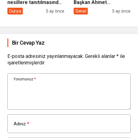
nesillere tanıtılmasında
Başkan Ahmet
sivil toplumun rolü
Çolakbayrakdar ile
Dünya
5 ay önce
Genel
5 ay önce
yeniliklere imza atıyor
Bir Cevap Yaz
E-posta adresiniz yayınlanmayacak.
Gerekli alanlar
*
ile
işaretlenmişlerdir
Yorumunuz
*
Adınız
*