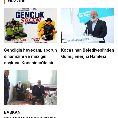
Göz Atın
Gençliğin heyecanı, sporun
Kocasinan Belediyesi’nden
dinamizmi ve müziğin
Güneş Enerjisi Hamlesi
coşkusu Kocasinan’da bir
araya geliyor!
BAŞKAN