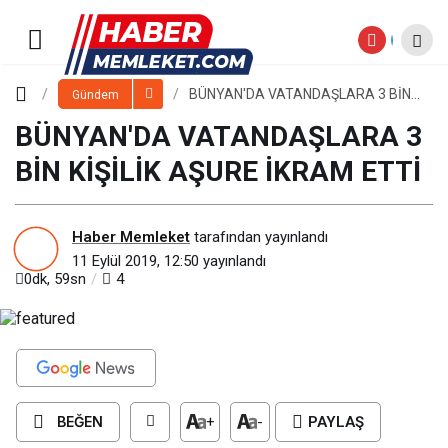
BÜNYAN'DA VATANDAŞLARA 3
BİN KİŞİLİK AŞURE İKRAM ETTİ
Paylaş
Yorum Yap
BÜNYAN'DA VATANDAŞLARA 3 BİN
Gündem
KİŞİLİK AŞURE İKRAM ETTİ
BÜNYAN'DA VATANDAŞLARA 3
BİN KİŞİLİK AŞURE İKRAM ETTİ
Haber Memleket
tarafından yayınlandı
11 Eylül 2019, 12:50
yayınlandı
0dk, 59sn
4
BEĞEN
+
-
PAYLAŞ