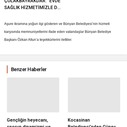
ÇOLAKBAYRAKDAR: “EVDE
SAĞLIK HİZMETİMİZLE DE
GÖNÜLLERE
DOKUNUYORUZ”
Aşure ikramına yoğun ilgi gösteren ve Bünyan Belediyesi’nin hizmeti
karşısında memnuniyetlerini ifade eden vatandaşlar Bünyan Belediye
Başkanı Özkan Altun’a teşekkürlerini ilettiler.
Benzer Haberler
Gençliğin heyecanı,
Kocasinan
sporun dinamizmi ve
Belediyesi’nden Güneş