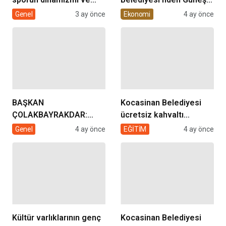
müziğin coşkusu
Enerjisi Hamlesi
Genel
3 ay önce
Ekonomi
4 ay önce
Kocasinan’da bir araya
geliyor!
BAŞKAN
Kocasinan Belediyesi
ÇOLAKBAYRAKDAR:
ücretsiz kahvaltı
“EVDE SAĞLIK
desteği projesi
Genel
4 ay önce
EĞİTİM
4 ay önce
HİZMETİMİZLE DE
GÖNÜLLERE
DOKUNUYORUZ”
Kültür varlıklarının genç
Kocasinan Belediyesi