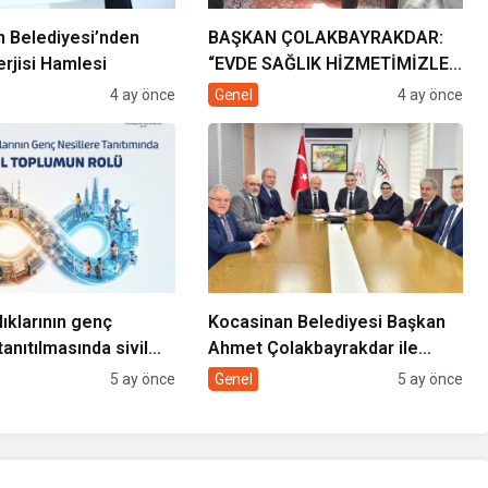
 Belediyesi’nden
BAŞKAN ÇOLAKBAYRAKDAR:
rjisi Hamlesi
“EVDE SAĞLIK HİZMETİMİZLE
DE GÖNÜLLERE
4 ay önce
Genel
4 ay önce
DOKUNUYORUZ”
lıklarının genç
Kocasinan Belediyesi Başkan
tanıtılmasında sivil
Ahmet Çolakbayrakdar ile
rolü
yeniliklere imza atıyor
5 ay önce
Genel
5 ay önce