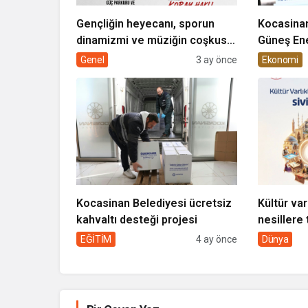
Gençliğin heyecanı, sporun
Kocasinan
dinamizmi ve müziğin coşkusu
Güneş Ene
Kocasinan’da bir araya geliyor!
Genel
3 ay önce
Ekonomi
Kocasinan Belediyesi ücretsiz
Kültür var
kahvaltı desteği projesi
nesillere 
toplumun 
EĞİTİM
4 ay önce
Dünya