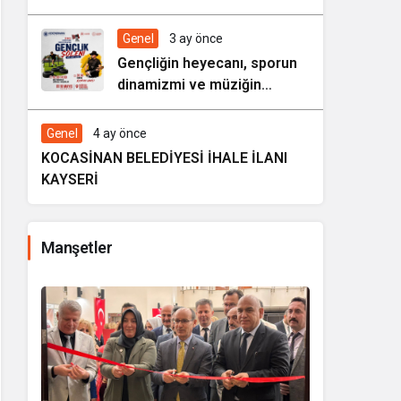
HAREZMİ PROJE ŞENLİĞİ”
Genel
3 ay önce
Gençliğin heyecanı, sporun
dinamizmi ve müziğin
coşkusu Kocasinan’da bir
araya geliyor!
Genel
4 ay önce
KOCASİNAN BELEDİYESİ İHALE İLANI
KAYSERİ
Manşetler
i