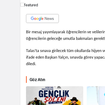
Bir mesaj yayımlayarak öğrencilerin ve veliler
öğrencilerin geleceğe umutla bakmaları gerektiği
Talas’ta sınava girilecek tüm okullarda hijyen v
ifade eden Başkan Yalçın, sınavda görev yapaca
diledi.
Göz Atın
İhale ilanı Ko