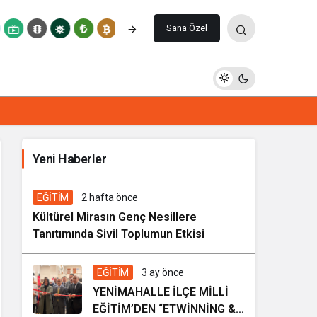
Paylaş
Yorum Yap
Sana Özel
İhale ilanı Kocasinan Belediyesi
Yeni Haberler
5 gün önce
Genel
EĞİTİM
2 hafta önce
Kültürel Mirasın Genç Nesillere
Tanıtımında Sivil Toplumun Etkisi
EĞİTİM
3 ay önce
YENİMAHALLE İLÇE MİLLİ
EĞİTİM’DEN “ETWİNNİNG &