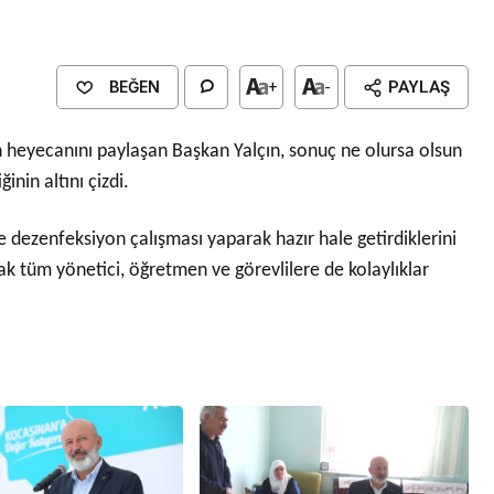
BEĞEN
+
-
PAYLAŞ
in heyecanını paylaşan Başkan Yalçın, sonuç ne olursa olsun
nin altını çizdi.
e dezenfeksiyon çalışması yaparak hazır hale getirdiklerini
k tüm yönetici, öğretmen ve görevlilere de kolaylıklar
Genel
EĞİTİM
casinan Belediyesi
Kültürel Mirasın Genç Nesillere
Tanıtımında Sivil Toplumun Etkis