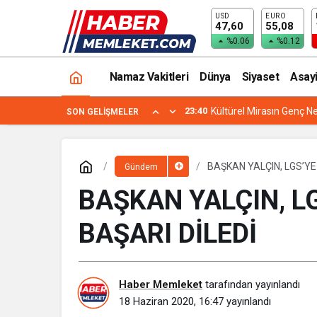
USD
EURO
MUHTEŞEM MANZARASIYLA “KIZILTE
47,60
55,08
%0.06
%0.12
Namaz Vakitleri
Dünya
Siyaset
Asay
23:40
Kültürel Mirasın Genç Ne
SON GELIŞMELER
BAŞKAN YALÇIN, LGS’YE
Gündem
BAŞKAN YALÇIN, L
BAŞARI DİLEDİ
Haber Memleket
tarafından yayınlandı
18 Haziran 2020, 16:47
yayınlandı