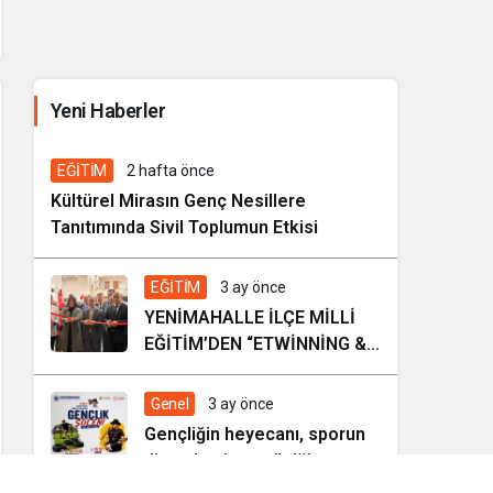
İhale ilanı Kocasinan Belediyesi
Yeni Haberler
5 gün önce
Genel
EĞİTİM
2 hafta önce
Kültürel Mirasın Genç Nesillere
Tanıtımında Sivil Toplumun Etkisi
EĞİTİM
3 ay önce
YENİMAHALLE İLÇE MİLLİ
EĞİTİM’DEN “ETWİNNİNG &
HAREZMİ PROJE ŞENLİĞİ”
Genel
3 ay önce
Gençliğin heyecanı, sporun
dinamizmi ve müziğin
coşkusu Kocasinan’da bir