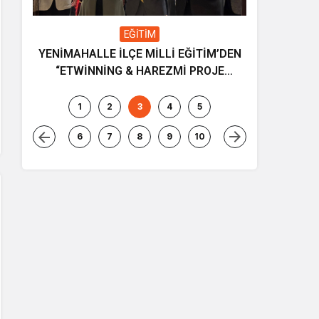
EĞİTİM
YENİMAHALLE İLÇE MİLLİ EĞİTİM’DEN
Gençliğin
“ETWİNNİNG & HAREZMİ PROJE
ve müziği
ŞENLİĞİ”
1
2
3
4
5
6
7
8
9
10