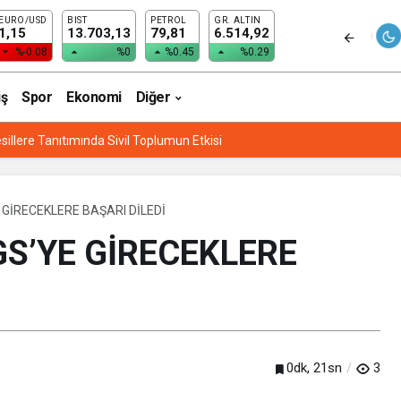
EURO/USD
BIST
PETROL
GR. ALTIN
PE MİLLET BAHÇESİ”
1,15
13.703,13
79,81
6.514,92
%-0.08
%0
%0.45
%0.29
iş
Spor
Ekonomi
Diğer
sillere Tanıtımında Sivil Toplumun Etkisi
 GİRECEKLERE BAŞARI DİLEDİ
GS’YE GİRECEKLERE
0dk, 21sn
3