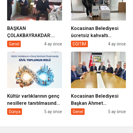
BAŞKAN
Kocasinan Belediyesi
ÇOLAKBAYRAKDAR:
ücretsiz kahvaltı
“EVDE SAĞLIK
desteği projesi
Genel
4 ay önce
EĞİTİM
4 ay önce
HİZMETİMİZLE DE
GÖNÜLLERE
DOKUNUYORUZ”
Kültür varlıklarının genç
Kocasinan Belediyesi
nesillere tanıtılmasında
Başkan Ahmet
sivil toplumun rolü
Çolakbayrakdar ile
Dünya
5 ay önce
Genel
5 ay önce
yeniliklere imza atıyor