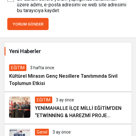
üzere adımı, e-posta adresimi ve web site adresimi
bu tarayıcıya kaydet.
YORUM GÖNDER
İhale ilanı Kocasinan Belediyesi
Yeni Haberler
7 gün önce
EĞİTİM
3 hafta önce
Kültürel Mirasın Genç Nesillere Tanıtımında Sivil
Toplumun Etkisi
EĞİTİM
3 ay önce
YENİMAHALLE İLÇE MİLLİ EĞİTİM’DEN
“ETWİNNİNG & HAREZMİ PROJE
ŞENLİĞİ”
Genel
3 ay önce