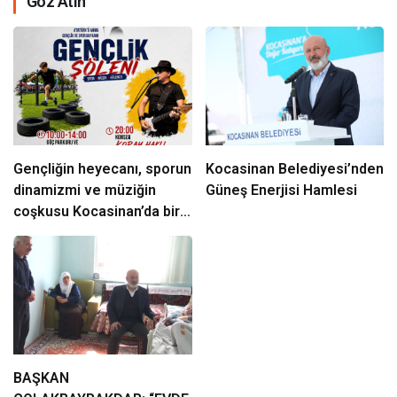
Göz Atın
Gençliğin heyecanı, sporun
Kocasinan Belediyesi’nden
dinamizmi ve müziğin
Güneş Enerjisi Hamlesi
coşkusu Kocasinan’da bir
araya geliyor!
BAŞKAN