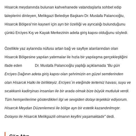
Hisarcık meydanında bulunan kahvehanede vatandaşlarla sohbet edip
taleplerini dinleyen, Melikgazi Belediye Başkanı Dr. Mustafa Palancıoğlu,
Hisarcık Bölgesi’nin kayseri için ayrı bir özelliği ve ayrıcalığı bulunduğunu
çünkü Erciyes Kış ve Kayak Merkezinin adeta giriş kapısı olduğunu söyledi.
Özellikle yaz aylarında nüfusu artan bağ ve sayfiye alanlarından olan
Hisarcık Bölgesine yapılan yatırmalar ile hızla bir yapılaşma gerçekleştiğini
ifade eden Dr. Mustafa Palancıoğlu yaptığı açıklamada
“Bu gün
Erciyes Dağının adeta giriş kapısı olan şehrimizin en güzel semtlerinden
olan Hisarcık Halkı ile birlikteyiz. Erciyes´in eteğinde tertemiz havası, suyu ve
sıcakkanlı kadirşinas insanları ile bir arada olmak bize büyük mutluluk verdi.
Tüm hemşerilerime gösterdikleri ilgi ve sevgiden dolayı teşekkür ediyorum.
Hisarcık Meydan Düzenlemesi ile bölge ayrı bir estetik kazandırılmıştır.
Dolayısı ile Hisarcık Melikgazili olmanın keyfini yaşamaktadır”
dedi.