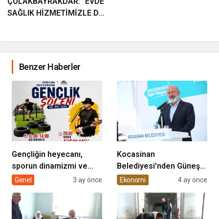
ÇOLAKBAYRAKDAR: “EVDE
SAĞLIK HİZMETİMİZLE DE
GÖNÜLLERE
DOKUNUYORUZ”
Benzer Haberler
Gençliğin heyecanı,
Kocasinan
sporun dinamizmi ve
Belediyesi’nden Güneş
müziğin coşkusu
Enerjisi Hamlesi
Genel
3 ay önce
Ekonomi
4 ay önce
Kocasinan’da bir araya
geliyor!