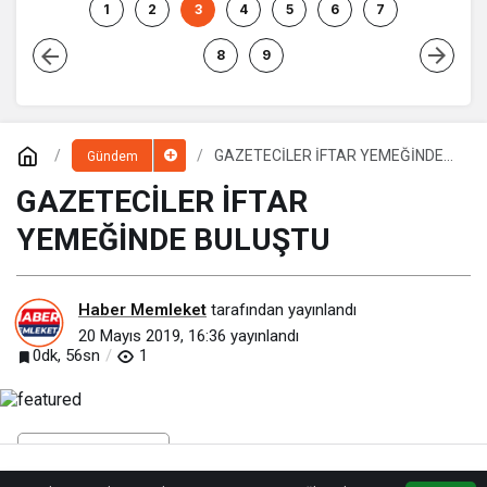
PROJE ŞENLİĞİ”
Kocasinan’da bir araya
1
2
3
4
5
6
7
geliyor!
8
9
GAZETECİLER İFTAR YEMEĞİNDE
Gündem
BULUŞTU
GAZETECİLER İFTAR
YEMEĞİNDE BULUŞTU
Haber Memleket
tarafından yayınlandı
20 Mayıs 2019, 16:36
yayınlandı
0dk, 56sn
1