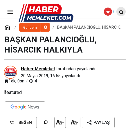
GAZETECİLER İFTAR YEMEĞİNDE
BULUŞTU
Paylaş
Yorum Yap
BAŞKAN PALANCIOĞLU, HİSARCIK
Gündem
HALKIYLA
BAŞKAN PALANCIOĞLU,
HİSARCIK HALKIYLA
Haber Memleket
tarafından yayınlandı
20 Mayıs 2019, 16:55
yayınlandı
1dk, 0sn
4
BEĞEN
+
-
PAYLAŞ