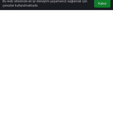
Bu web sitesinde en iyi deneyimi yaşamanızı sağlamak için
Anasayfa
Akış
Eczaneler
Trafik
Kabul
çerezler kullanılmaktadır.
BEĞEN
PAYLAŞ
Altınkaya, programda yaptığı konuşmada basın sektörünün zor şartlarda
hayatını sürdürmeye çalıştığını söyledi.
Gelecek yıl Kayseri Gazeteciler Cemiyeti’nin 40. kuruluş yılını
kutlayacaklarını hatırlatan Altınkaya, Kayseri Basın Müzesi projesiyle ilgili
çalışmalar hakkında bilgi verdi.
Göz Atın