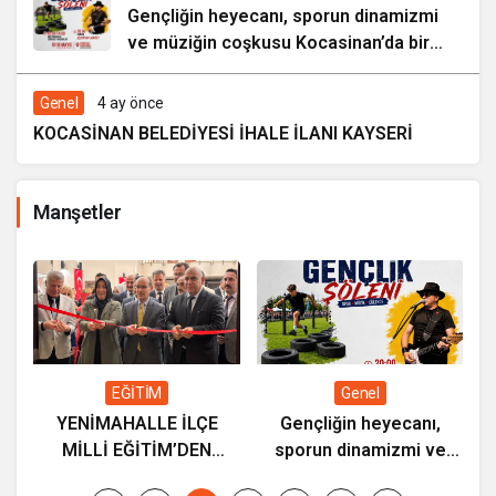
Gençliğin heyecanı, sporun dinamizmi
ve müziğin coşkusu Kocasinan’da bir
araya geliyor!
Genel
4 ay önce
KOCASİNAN BELEDİYESİ İHALE İLANI KAYSERİ
Manşetler
ç
K
a
EĞİTİM
Genel
YENİMAHALLE İLÇE
Gençliğin heyecanı,
MİLLİ EĞİTİM’DEN
sporun dinamizmi ve
“ETWİNNİNG & HAREZMİ
müziğin coşkusu