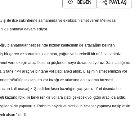
BEĞEN
PAYLAŞ
yışı ile ilçe sakinlerine zamanında ve eksiksiz hizmet veren Melikgazi
kin kullanmaya devam ediyor.
oğru planlamalar neticesinde hizmet kalitesinin de artacağını belirten
ş bir görev ve sorumluluk alanına, yoğun ve hareketli bir nüfusa sahibiz.
met vermek için araç filosunu güçlendirmeye devam ediyoruz. Satın aldığımız
uz. 3 tane 4×4 araç ve bir tane yol çizgi aracı aldık. Ulaşım hizmetlerimizin yol
ortatif sökülüp takılabilen kar kızağı ve arkasına da tuzlama haznesi
araçları kullanacağız. Şimdiden kışın hazırlığını yapıyoruz. Yurt dışında bu
azandırdık. İki farklı renkte yollara çizgi çekecek yol çizgi aracı da aldık.
gilerini de yapıyoruz. Rabbim hayırlı ve nitelikli hizmetler yapmayı nasip etsin.
rlı olsun.” dedi.