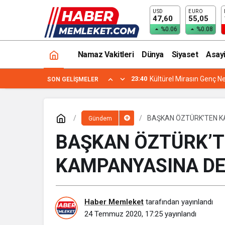
USD
EURO
MELİKGAZİ BELEDİYESİ ARAÇ FİLOS
47,60
55,05
%0.06
%0.08
Namaz Vakitleri
Dünya
Siyaset
Asay
19:24
YENİMAHALLE İLÇE MİL
SON GELIŞMELER
BAŞKAN ÖZTÜRK’TEN K
Gündem
BAŞKAN ÖZTÜRK’T
KAMPANYASINA D
Haber Memleket
tarafından yayınlandı
24 Temmuz 2020, 17:25
yayınlandı