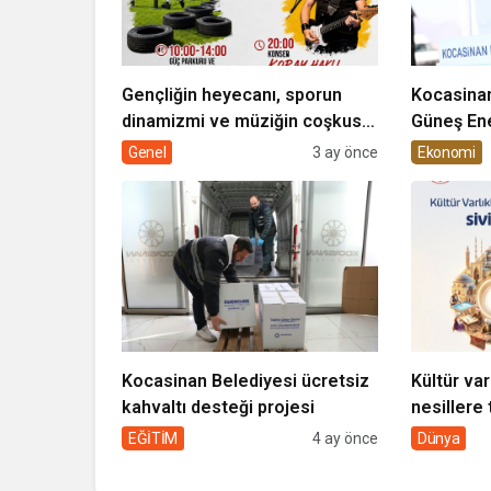
Gençliğin heyecanı, sporun
Kocasinan
dinamizmi ve müziğin coşkusu
Güneş Ene
Kocasinan’da bir araya geliyor!
Genel
3 ay önce
Ekonomi
Kocasinan Belediyesi ücretsiz
Kültür var
kahvaltı desteği projesi
nesillere 
toplumun 
EĞİTİM
4 ay önce
Dünya