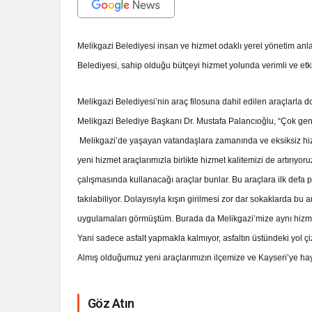
Melikgazi Belediyesi insan ve hizmet odaklı yerel yönetim anla
Belediyesi, sahip olduğu bütçeyi hizmet yolunda verimli ve et
Melikgazi Belediyesi’nin araç filosuna dahil edilen araçlarla d
Melikgazi Belediye Başkanı Dr. Mustafa Palancıoğlu, “Çok geni
Melikgazi’de yaşayan vatandaşlara zamanında ve eksiksiz hiz
yeni hizmet araçlarımızla birlikte hizmet kalitemizi de artırıyor
çalışmasında kullanacağı araçlar bunlar. Bu araçlara ilk defa p
takılabiliyor. Dolayısıyla kışın girilmesi zor dar sokaklarda bu 
uygulamaları görmüştüm. Burada da Melikgazi’mize aynı hizmeti k
Yani sadece asfalt yapmakla kalmıyor, asfaltın üstündeki yol çiz
Almış olduğumuz yeni araçlarımızın ilçemize ve Kayseri’ye hayı
Göz Atın