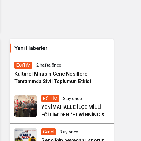
İhale ilanı Kocasinan Belediyesi
Yeni Haberler
5 gün önce
Genel
EĞİTİM
2 hafta önce
Kültürel Mirasın Genç Nesillere
Tanıtımında Sivil Toplumun Etkisi
EĞİTİM
3 ay önce
YENİMAHALLE İLÇE MİLLİ
EĞİTİM’DEN “ETWİNNİNG &
HAREZMİ PROJE ŞENLİĞİ”
Genel
3 ay önce
Gençliğin heyecanı, sporun