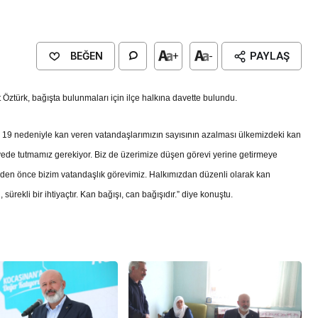
BEĞEN
+
-
PAYLAŞ
Öztürk, bağışta bulunmaları için ilçe halkına davette bulundu.
d 19 nedeniyle kan veren vatandaşlarımızın sayısının azalması ülkemizdeki kan
iyede tutmamız gerekiyor. Biz de üzerimize düşen görevi yerine getirmeye
eyden önce bizim vatandaşlık görevimiz. Halkımızdan düzenli olarak kan
ürekli bir ihtiyaçtır. Kan bağışı, can bağışıdır.” diye konuştu.
Genel
EĞİTİM
casinan Belediyesi
Kültürel Mirasın Genç Nesillere
Tanıtımında Sivil Toplumun Etkis