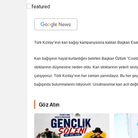
Türk Kızılay’ının kan bağışı kampanyasına katılan Başkan Esat 
Kan bağışının hayat kurtardığını belirten Başkan Öztürk ”Covi
stoklarının düşmesine neden oldu. Kan stoklarının yeterli sev
çalışıyoruz. Türk Kızılay’ının her zaman yanındayız. Bu her ş
bağışında bulunmalarını istiyorum. Unutmasınlar kan acil değil, s
Göz Atın
İhale ilanı Ko