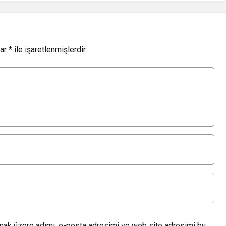
lar
*
ile işaretlenmişlerdir
lmak üzere adımı, e-posta adresimi ve web site adresimi bu