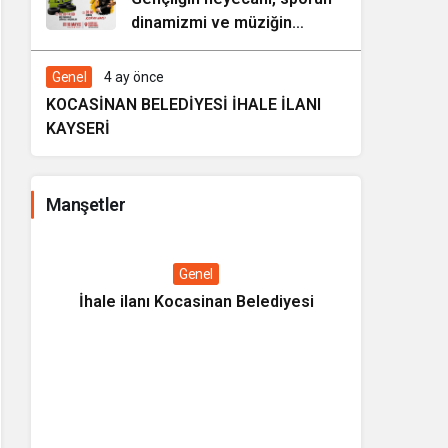
dinamizmi ve müziğin
coşkusu Kocasinan’da bir
araya geliyor!
Genel
4 ay önce
KOCASİNAN BELEDİYESİ İHALE İLANI
KAYSERİ
Manşetler
Genel
İhale ilanı Kocasinan Belediyesi
Kültüre
Tanıtım