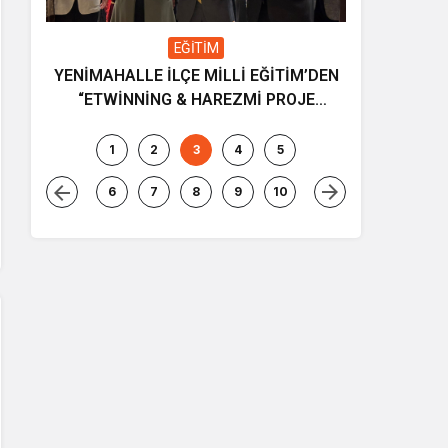
EĞİTİM
YENİMAHALLE İLÇE MİLLİ EĞİTİM’DEN
Gençliğin
“ETWİNNİNG & HAREZMİ PROJE
ve müziği
ŞENLİĞİ”
1
2
3
4
5
6
7
8
9
10