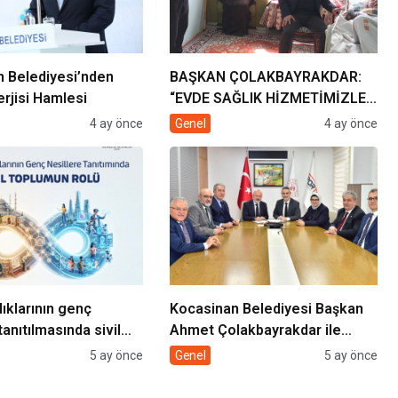
 Belediyesi’nden
BAŞKAN ÇOLAKBAYRAKDAR:
rjisi Hamlesi
“EVDE SAĞLIK HİZMETİMİZLE
DE GÖNÜLLERE
4 ay önce
Genel
4 ay önce
DOKUNUYORUZ”
lıklarının genç
Kocasinan Belediyesi Başkan
tanıtılmasında sivil
Ahmet Çolakbayrakdar ile
rolü
yeniliklere imza atıyor
5 ay önce
Genel
5 ay önce