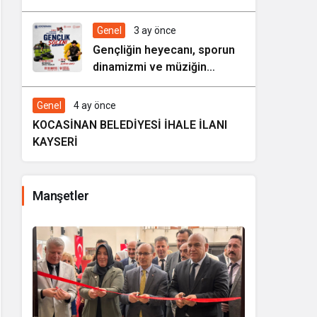
HAREZMİ PROJE ŞENLİĞİ”
Genel
3 ay önce
Gençliğin heyecanı, sporun
dinamizmi ve müziğin
coşkusu Kocasinan’da bir
araya geliyor!
Genel
4 ay önce
KOCASİNAN BELEDİYESİ İHALE İLANI
KAYSERİ
Manşetler
i