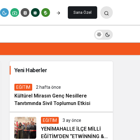
Paylaş
Yorum Yap
Sana Özel
İhale ilanı Kocasinan Belediyesi
Yeni Haberler
5 gün önce
Genel
EĞİTİM
2 hafta önce
Kültürel Mirasın Genç Nesillere
Tanıtımında Sivil Toplumun Etkisi
EĞİTİM
3 ay önce
YENİMAHALLE İLÇE MİLLİ
EĞİTİM’DEN “ETWİNNİNG &