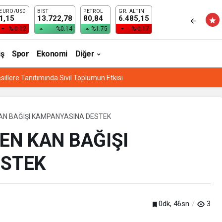
EURO/USD
BIST
PETROL
GR. ALTIN
UNU DAHA DA GÜÇLENDİRDİ
1,15
13.722,78
80,84
6.485,15
%-0.12
%0.14
%1.75
%-0.17
iş
Spor
Ekonomi
Diğer
Lİ EĞİTİM’DEN “ETWİNNİNG & HAREZMİ PROJE ŞENLİĞİ”
AN BAĞIŞI KAMPANYASINA DESTEK
EN KAN BAĞIŞI
ESTEK
0dk, 46sn
3