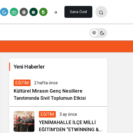
Paylaş
Yorum Yap
Sana Özel
İhale ilanı Kocasinan Belediyesi
Yeni Haberler
6 gün önce
Genel
EĞİTİM
2 hafta önce
Kültürel Mirasın Genç Nesillere
Tanıtımında Sivil Toplumun Etkisi
EĞİTİM
3 ay önce
YENİMAHALLE İLÇE MİLLİ
EĞİTİM’DEN “ETWİNNİNG &