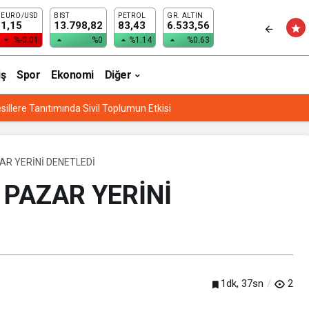
EURO/USD
BIST
PETROL
GR. ALTIN
1,15
13.798,82
83,43
6.533,56
%-0.01
%0
%1.14
%0.63
iş
Spor
Ekonomi
Diğer
sillere Tanıtımında Sivil Toplumun Etkisi
R YERİNİ DENETLEDİ
PAZAR YERİNİ
1dk, 37sn
2