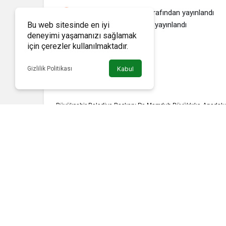
Haber Memleket
tarafından yayınlandı
17 Nisan 2020, 15:57
yayınlandı
Bu web sitesinde en iyi
deneyimi yaşamanızı sağlamak
için çerezler kullanılmaktadır.
Gizlilik Politikası
Kabul
Büyükşehir Belediye Başkanı Dr. Memduh Büyükkılıç, Anadolu
yeni üyesini ziyaret etti. Yeni doğan zebra yavrusu ile ilgili bil
bulunduğumuz sıkıntılı sürecin sona ermesi ve bir an evvel n
zebraya Dilek adını verdiklerini ifade eden Başkan Büyükkılıç, 
doğal hayatın içinde gibi yaşadığını kaydetti.
“HİÇ BİR CANLI SAHİPSİZ DEĞİL”
Göz Atın