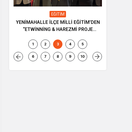
EĞİTİM
YENİMAHALLE İLÇE MİLLİ EĞİTİM’DEN
Gençliğin
“ETWİNNİNG & HAREZMİ PROJE
ve müziği
ŞENLİĞİ”
1
2
3
4
5
6
7
8
9
10