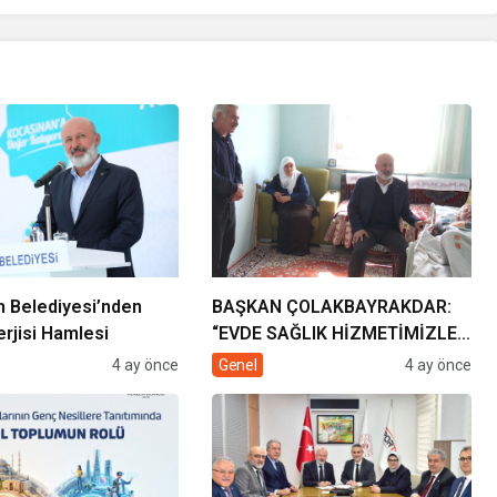
 Belediyesi’nden
BAŞKAN ÇOLAKBAYRAKDAR:
rjisi Hamlesi
“EVDE SAĞLIK HİZMETİMİZLE
DE GÖNÜLLERE
4 ay önce
Genel
4 ay önce
DOKUNUYORUZ”