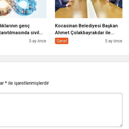
lıklarının genç
Kocasinan Belediyesi Başkan
tanıtılmasında sivil
Ahmet Çolakbayrakdar ile
rolü
yeniliklere imza atıyor
5 ay önce
Genel
5 ay önce
lar
*
ile işaretlenmişlerdir