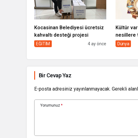
Kocasinan Belediyesi ücretsiz
Kültür var
kahvaltı desteği projesi
nesillere 
toplumun 
EĞİTİM
4 ay önce
Dünya
Bir Cevap Yaz
E-posta adresiniz yayınlanmayacak.
Gerekli alan
Yorumunuz
*