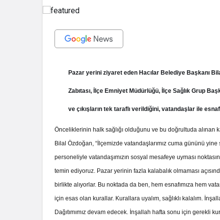
Pazar yerini ziyaret eden Hacılar Belediye Başkanı Bil
Zabıtası, İlçe Emniyet Müdürlüğü, İlçe Sağlık Grup Başka
ve çıkışların tek taraflı verildiğini, vatandaşlar ile esna
Önceliklerinin halk sağlığı olduğunu ve bu doğrultuda alınan ka
Bilal Özdoğan, “İlçemizde vatandaşlarımız cuma gününü yine s
personeliyle vatandaşımızın sosyal mesafeye uyması noktasınd
temin ediyoruz. Pazar yerinin fazla kalabalık olmaması açısın
İhale ilanı Ko
birlikte alıyorlar. Bu noktada da ben, hem esnafımıza hem vata
için esas olan kurallar. Kurallara uyalım, sağlıklı kalalım. İ
Dağıtımımız devam edecek. İnşallah hafta sonu için gerekli kur