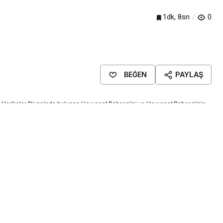
1dk, 8sn
0
BEĞEN
PAYLAŞ
 Harikalar Diyarı’nda bulunan Hayvanat Bahçesi’ni ve Hayvanat Bahçesi’nin
gi alan Başkan Büyükkılıç, yavru zebraya Dilek adını verdiklerini belirtti. İçinde
ormal hayata devam edilmesi dileğinde bulunduklarını ve bu nedenle yavru
13 aylık bir süreçten sonra doğan dişi zebra yavrusunun ailesiyle birlikte