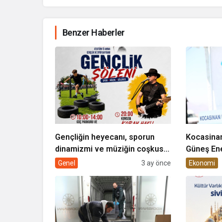
Benzer Haberler
Gençliğin heyecanı, sporun
Kocasinan
dinamizmi ve müziğin coşkusu
Güneş Ene
Kocasinan’da bir araya geliyor!
Genel
3 ay önce
Ekonomi