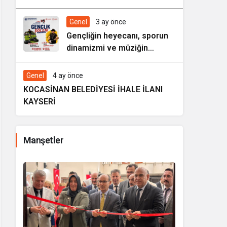
HAREZMİ PROJE ŞENLİĞİ”
Genel
3 ay önce
Gençliğin heyecanı, sporun
dinamizmi ve müziğin
coşkusu Kocasinan’da bir
araya geliyor!
Genel
4 ay önce
KOCASİNAN BELEDİYESİ İHALE İLANI
KAYSERİ
Manşetler
i