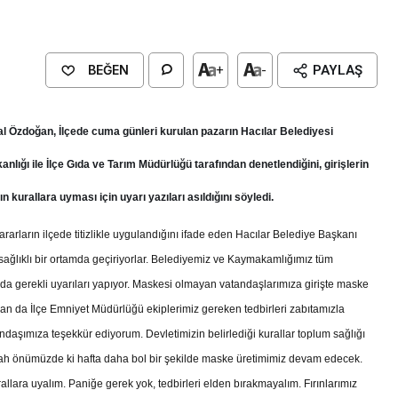
BEĞEN
+
-
PAYLAŞ
al Özdoğan, İlçede cuma günleri kurulan pazarın Hacılar Belediyesi
nlığı ile İlçe Gıda ve Tarım Müdürlüğü tarafından denetlendiğini, girişlerin
fın kurallara uyması için uyarı yazıları asıldığını söyledi.
rarların ilçede titizlikle uygulandığını ifade eden Hacılar Belediye Başkanı
ağlıklı bir ortamda geçiriyorlar. Belediyemiz ve Kaymakamlığımız tüm
a gerekli uyarıları yapıyor. Maskesi olmayan vatandaşlarımıza girişte maske
Genel
EĞİTİM
dan da İlçe Emniyet Müdürlüğü ekiplerimiz gereken tedbirleri zabıtamızla
casinan Belediyesi
Kültürel Mirasın Genç Nesillere
ndaşımıza teşekkür ediyorum. Devletimizin belirlediği kurallar toplum sağlığı
Tanıtımında Sivil Toplumun Etkis
nşallah önümüzde ki hafta daha bol bir şekilde maske üretimimiz devam edecek.
allara uyalım. Paniğe gerek yok, tedbirleri elden bırakmayalım. Fırınlarımız