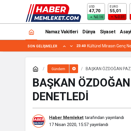
USD
EURO
KAYSERİ’NİN DİLEK’İ
47,70
55,01
%0.16
%-0.01
Namaz Vakitleri
Dünya
Siyaset
Asay
23:40
Kültürel Mirasın Genç Ne
SON GELIŞMELER
BAŞKAN ÖZDOĞAN PAZA
Gündem
BAŞKAN ÖZDOĞAN 
DENETLEDİ
Haber Memleket
tarafından yayınlandı
17 Nisan 2020, 15:57
yayınlandı