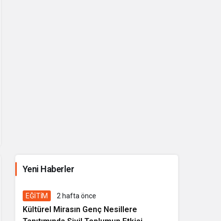
İhale ilanı Kocasinan Belediyesi
Yeni Haberler
6 gün önce
Genel
EĞİTİM
2 hafta önce
Kültürel Mirasın Genç Nesillere