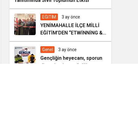
Tanıtımında Sivil Toplumun Etkisi
EĞİTİM
3 ay önce
YENİMAHALLE İLÇE MİLLİ
EĞİTİM’DEN “ETWİNNİNG &
HAREZMİ PROJE ŞENLİĞİ”
Genel
3 ay önce
Gençliğin heyecanı, sporun
dinamizmi ve müziğin
coşkusu Kocasinan’da bir
araya geliyor!
Genel
4 ay önce
KOCASİNAN BELEDİYESİ İHALE İLANI
KAYSERİ
Manşetler