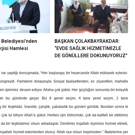
 Belediyesi’nden
BAŞKAN ÇOLAKBAYRAKDAR:
jisi Hamlesi
“EVDE SAĞLIK HİZMETİMİZLE
DE GÖNÜLLERE DOKUNUYORUZ”
ise yaptığı konuşmada, “Her başlangıç bir heyecandır Allah mübarek eylesin.
ongreydi. Pamdemi dolayısıyla Sosyal faaliyetlerden; ev ziyaretleri, mahalle
 tüm işlerimiz devam ediyor. Allaha çok şükür. Her güçlüğün sonunda bir kolaylık
llah bu günlerde geçer. Biz 6 genel seçim, 4 tane yerel seçim, 2 tane
ir teşkilatız. İnandık, çalıştık, çabaladık bu günleri gördük. Bundan sonra ki
k iyi biliyor Allah’a şükür. Herkes işin bilincinde, çok da kaliteli bir ekibimiz
da bir teşkilatımız olsun arkadaşlar. Derdimiz inşallah ilçemize hizmet etmek,
nşallah hizmet edenlerden oluruz. Allah razı olsun hepinizden.” İfadelerine yer