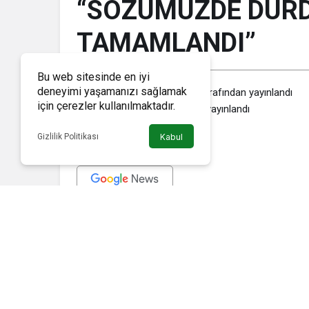
“SÖZÜMÜZDE DURD
TAMAMLANDI”
Bu web sitesinde en iyi
deneyimi yaşamanızı sağlamak
Haber Memleket
tarafından yayınlandı
için çerezler kullanılmaktadır.
30 Eylül 2020, 17:09
yayınlandı
Gizlilik Politikası
Kabul
Başkan Büyükkılıç, teknik ekibiyle birlikte Sahabiye Kentsel
Şehrin merkezinde bir prestij projesi olarak yükselen Sahabi
inceleyen, çevre düzenlemesi ve otoparklara ilişkin detayları 
Büyükkılıç, 7 bloktan oluşan 622 daire ve 55 iş yerinin tamam