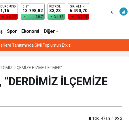
EURO/USD
BIST
PETROL
GR. ALTIN
MLANDI”
1,15
13.798,82
83,28
6.490,70
%-0.27
%0.7
%4.82
%-0.08
iş
Spor
Ekonomi
Diğer
sillere Tanıtımında Sivil Toplumun Etkisi
DİMİZ İLÇEMİZE HİZMET ETMEK”
“DERDİMİZ İLÇEMİZE
1dk, 47sn
2