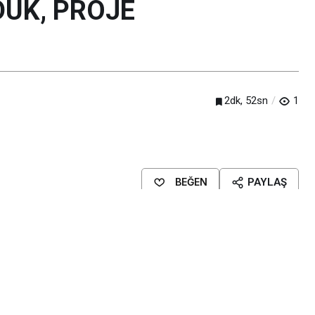
UK, PROJE
2dk, 52sn
1
BEĞEN
PAYLAŞ
 Dönüşüm Projesi’nde incelemelerde bulundu.
ye Kentsel Dönüşüm Projesi’nde tamamlanan blokları ve örnek daireyi
yerinde gören ve özellikle yeşil alan konusunda talimatlar veren Başkan
landığını belirterek, “Sözümüzde durduk, proje tamamlandı” dedi.