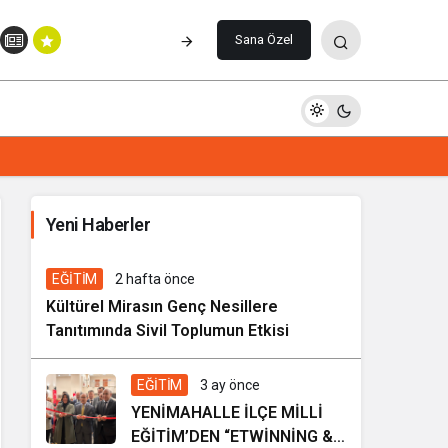
Paylaş
Yorum Yap
Sana Özel
İhale ilanı Kocasinan Belediyesi
Yeni Haberler
5 gün önce
Genel
EĞİTİM
2 hafta önce
Kültürel Mirasın Genç Nesillere
Tanıtımında Sivil Toplumun Etkisi
EĞİTİM
3 ay önce
YENİMAHALLE İLÇE MİLLİ
EĞİTİM’DEN “ETWİNNİNG &