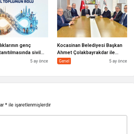
lıklarının genç
Kocasinan Belediyesi Başkan
tanıtılmasında sivil
Ahmet Çolakbayrakdar ile
rolü
yeniliklere imza atıyor
5 ay önce
Genel
5 ay önce
lar
*
ile işaretlenmişlerdir