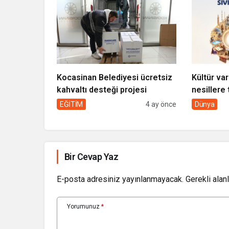
Kocasinan Belediyesi ücretsiz
Kültür var
kahvaltı desteği projesi
nesillere 
toplumun 
EĞİTİM
4 ay önce
Dünya
Bir Cevap Yaz
E-posta adresiniz yayınlanmayacak.
Gerekli alan
Yorumunuz
*