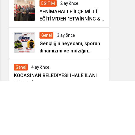
EĞİTİM
2 ay önce
YENİMAHALLE İLÇE MİLLİ
EĞİTİM’DEN “ETWİNNİNG &
HAREZMİ PROJE ŞENLİĞİ”
Genel
3 ay önce
Gençliğin heyecanı, sporun
dinamizmi ve müziğin
coşkusu Kocasinan’da bir
araya geliyor!
Genel
4 ay önce
KOCASİNAN BELEDİYESİ İHALE İLANI
KAYSERİ
Ekonomi
4 ay önce
Kocasinan Belediyesi’nden
Güneş Enerjisi Hamlesi