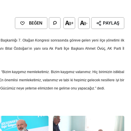
BEĞEN
+
-
PAYLAŞ
e Başkanlığı 7. Olağan Kongresi sonrasında göreve gelen yeni ilçe yönetimi ilk
kanı Bilal Özdoğan’ın yanı sıra Ak Parti İlçe Başkanı Ahmet Övüç, AK Parti İl
“Bizim kaygımız memleketimiz. Bizim kaygımız vatanımız. Hiç birimizin istikbal
En önemlisi memleketimiz, vatanımız ve tabi ki hepimiz gelecek nesillere iyi bir
z. Gücümüz neye yeterse elimizden ne gelirse onu yapacağız.” dedi.
Genel
EĞİTİM
casinan Belediyesi
Kültürel Mirasın Genç Nesillere
Tanıtımında Sivil Toplumun Etkis