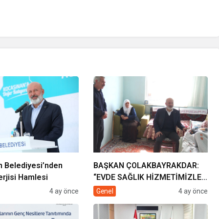
 Belediyesi’nden
BAŞKAN ÇOLAKBAYRAKDAR:
rjisi Hamlesi
“EVDE SAĞLIK HİZMETİMİZLE
DE GÖNÜLLERE
4 ay önce
Genel
4 ay önce
DOKUNUYORUZ”