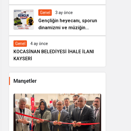
HAREZMİ PROJE ŞENLİĞİ”
Genel
3 ay önce
Gençliğin heyecanı, sporun
dinamizmi ve müziğin
coşkusu Kocasinan’da bir
araya geliyor!
Genel
4 ay önce
KOCASİNAN BELEDİYESİ İHALE İLANI
KAYSERİ
Manşetler
i