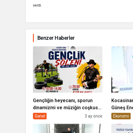
verdi.
Benzer Haberler
Gençliğin heyecanı, sporun
Kocasinan
dinamizmi ve müziğin coşkusu
Güneş Ene
Kocasinan’da bir araya geliyor!
Genel
3 ay önce
Ekonomi