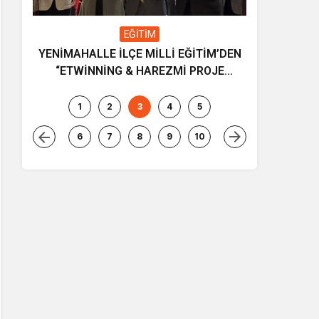
EĞİTİM
YENİMAHALLE İLÇE MİLLİ EĞİTİM’DEN
Gençliğin
“ETWİNNİNG & HAREZMİ PROJE
ve müziği
ŞENLİĞİ”
1
2
3
4
5
6
7
8
9
10