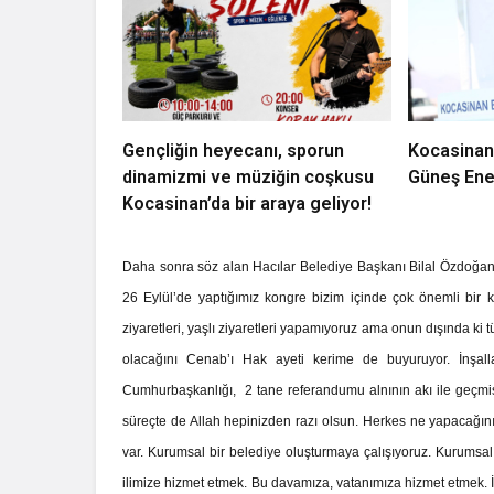
Gençliğin heyecanı, sporun
Kocasinan
dinamizmi ve müziğin coşkusu
Güneş Ener
Kocasinan’da bir araya geliyor!
Daha sonra söz alan Hacılar Belediye Başkanı Bilal Özdoğan 
26 Eylül’de yaptığımız kongre bizim içinde çok önemli bir k
ziyaretleri, yaşlı ziyaretleri yapamıyoruz ama onun dışında ki
olacağını Cenab’ı Hak ayeti kerime de buyuruyor. İnşa
Cumhurbaşkanlığı, 2 tane referandumu alnının akı ile geçmiş b
süreçte de Allah hepinizden razı olsun. Herkes ne yapacağını ço
var. Kurumsal bir belediye oluşturmaya çalışıyoruz. Kurumsal 
ilimize hizmet etmek. Bu davamıza, vatanımıza hizmet etmek. İ