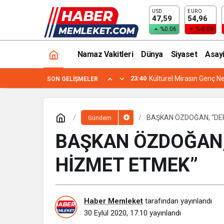
USD
EURO
“SÖZÜMÜZDE DURDUK, PROJE TAMA
47,59
54,96
%0.06
%-0.09
Namaz Vakitleri
Dünya
Siyaset
Asay
23:40
Kültürel Mirasın Genç Ne
SON GELIŞMELER
BAŞKAN ÖZDOĞAN, “DER
Gündem
BAŞKAN ÖZDOĞAN, 
HİZMET ETMEK”
Haber Memleket
tarafından yayınlandı
30 Eylül 2020, 17:10
yayınlandı