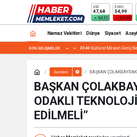
USD
EURO
KAYMEK YENİ DÖNEME BAŞLADI
47,68
54,99
%0.11
%-0.05
Namaz Vakitleri
Dünya
Siyaset
Asay
23:40
Kültürel Mirasın Genç Ne
SON GELIŞMELER
BAŞKAN ÇOLAKBAYRAKDA
Gündem
BAŞKAN ÇOLAKBAY
ODAKLI TEKNOLOJİ
EDİLMELİ”