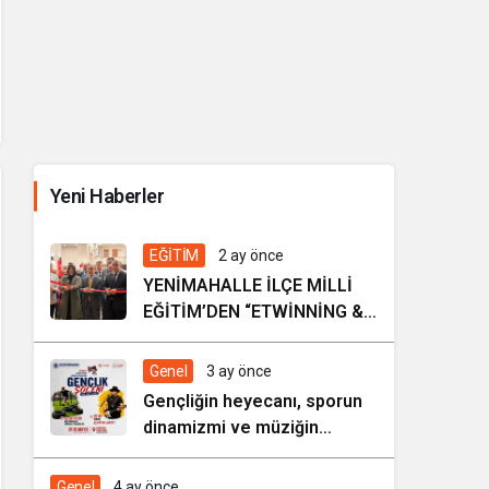
Kültürel Mirasın Genç Nesillere
Tanıtımında Sivil Toplumun Etkisi
Yeni Haberler
2 hafta önce
EĞİTİM
EĞİTİM
2 ay önce
YENİMAHALLE İLÇE MİLLİ
EĞİTİM’DEN “ETWİNNİNG &
HAREZMİ PROJE ŞENLİĞİ”
Genel
3 ay önce
Gençliğin heyecanı, sporun
dinamizmi ve müziğin
coşkusu Kocasinan’da bir
araya geliyor!
Genel
4 ay önce