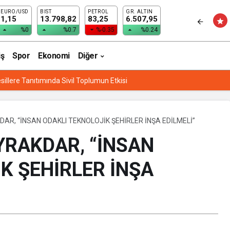
EURO/USD
BIST
PETROL
GR. ALTIN
1,15
13.798,82
83,25
6.507,95
%0
%0.7
%-0.35
%0.24
iş
Spor
Ekonomi
Diğer
sillere Tanıtımında Sivil Toplumun Etkisi
R, “İNSAN ODAKLI TEKNOLOJİK ŞEHİRLER İNŞA EDİLMELİ”
RAKDAR, “İNSAN
K ŞEHİRLER İNŞA