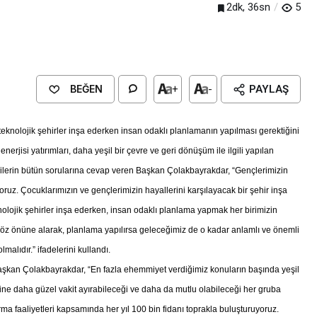
2dk, 36sn
5
BEĞEN
+
-
PAYLAŞ
eknolojik şehirler inşa ederken insan odaklı planlamanın yapılması gerektiğini
jisi yatırımları, daha yeşil bir çevre ve geri dönüşüm ile ilgili yapılan
encilerin bütün sorularına cevap veren Başkan Çolakbayrakdar, “Gençlerimizin
oruz. Çocuklarımızın ve gençlerimizin hayallerini karşılayacak bir şehir inşa
nolojik şehirler inşa ederken, insan odaklı planlama yapmak her birimizin
 göz önüne alarak, planlama yapılırsa geleceğimiz de o kadar anlamlı ve önemli
Genel
EĞİTİM
alıdır.” ifadelerini kullandı.
casinan Belediyesi
Kültürel Mirasın Genç Nesillere
aşkan Çolakbayrakdar, “En fazla ehemmiyet verdiğimiz konuların başında yeşil
Tanıtımında Sivil Toplumun Etkis
ine daha güzel vakit ayırabileceği ve daha da mutlu olabileceği her gruba
ma faaliyetleri kapsamında her yıl 100 bin fidanı toprakla buluşturuyoruz.