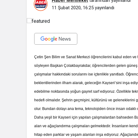
Haber Memleket
tarafından yayınlandı
11 Şubat 2020, 16:25
yayınlandı
Çetin Şen Bilim ve Sanat Merkezi öğrencilerini kabul eden ve t
söyleyen Başkan Çolakbayrakdar, öğrencilerden gelen güneş ener
çalışmalar hakkındaki sorularını ise içtenlikle yanıtladı. Öğr
beklentilerinden ilham alarak, geleceğin Kayseri’sini inşa ediy
edebilme noktasında yoğun gayret sarf ediyoruz. Özellikle tek
hedefi olmalıdır. Şehrin geçmişini, kültürünü ve geleneklerini
olur. Bundan dolayı ana tema, teknolojiden önce insan odaklı olm
İhale ilanı Ko
Daha yeşil bir Kayseri için yapılan çalışmalardan bahseden B
alan ve ağaçlandırma çalışmaları gelmektedir. İnsanların kend
hitap eden parklar ve yaşam alanları inşa ediyoruz. Ağaçlandır