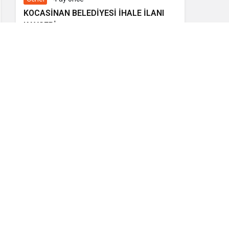
KOCASİNAN BELEDİYESİ İHALE İLANI
KAYSERİ
Ekonomi
4 ay önce
Kocasinan Belediyesi’nden
Güneş Enerjisi Hamlesi
Manşetler
EĞİTİM
Kültürel Mirasın Genç Nesillere
Tanıtımında Sivil Toplumun Etkisi