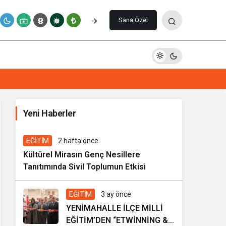
Paylaş
Yorum Yap
Sana Özel
İhale ilanı Kocasinan Belediyesi
Yeni Haberler
5 gün önce
Genel
EĞİTİM
2 hafta önce
Kültürel Mirasın Genç Nesillere
Tanıtımında Sivil Toplumun Etkisi
EĞİTİM
3 ay önce
YENİMAHALLE İLÇE MİLLİ
EĞİTİM’DEN “ETWİNNİNG &