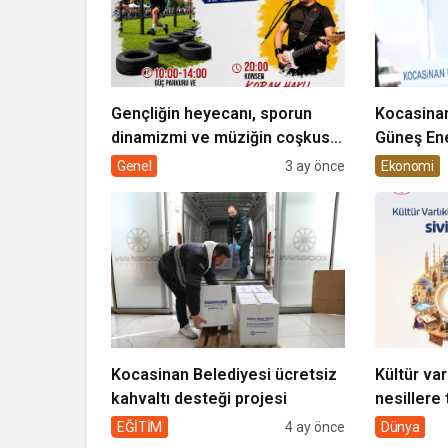
Gençliğin heyecanı, sporun
Kocasinan
dinamizmi ve müziğin coşkusu
Güneş Ene
Kocasinan’da bir araya geliyor!
Genel
3 ay önce
Ekonomi
Kocasinan Belediyesi ücretsiz
Kültür var
kahvaltı desteği projesi
nesillere 
toplumun 
EĞİTİM
4 ay önce
Dünya