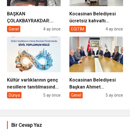
BAŞKAN
Kocasinan Belediyesi
ÇOLAKBAYRAKDAR:
ücretsiz kahvaltı
“EVDE SAĞLIK
desteği projesi
Genel
4 ay önce
EĞİTİM
4 ay önce
HİZMETİMİZLE DE
GÖNÜLLERE
DOKUNUYORUZ”
Kültür varlıklarının genç
Kocasinan Belediyesi
nesillere tanıtılmasında
Başkan Ahmet
sivil toplumun rolü
Çolakbayrakdar ile
Dünya
5 ay önce
Genel
5 ay önce
yeniliklere imza atıyor
Bir Cevap Yaz