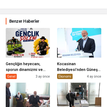
Benzer Haberler
Gençliğin heyecanı,
Kocasinan
sporun dinamizmi ve
Belediyesi’nden Güneş
müziğin coşkusu
Enerjisi Hamlesi
Genel
3 ay önce
Ekonomi
4 ay önce
Kocasinan’da bir araya
geliyor!