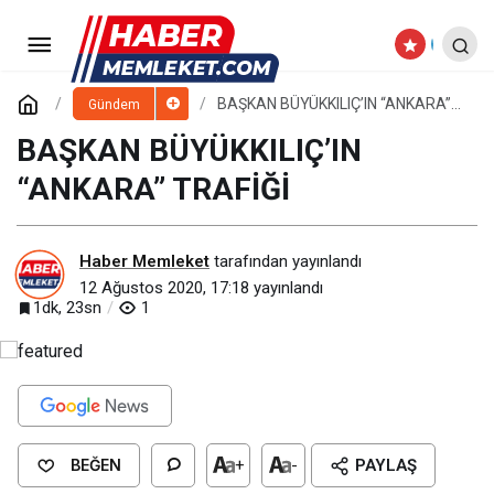
BAŞKAN BÜYÜKKILIÇ’IN
“ANKARA” TRAFİĞİ
Yorum Yap
BAŞKAN BÜYÜKKILIÇ’IN “ANKARA”
Gündem
TRAFİĞİ
BAŞKAN BÜYÜKKILIÇ’IN
“ANKARA” TRAFİĞİ
Haber Memleket
tarafından yayınlandı
12 Ağustos 2020, 17:18
yayınlandı
1dk, 23sn
1
BEĞEN
+
-
PAYLAŞ