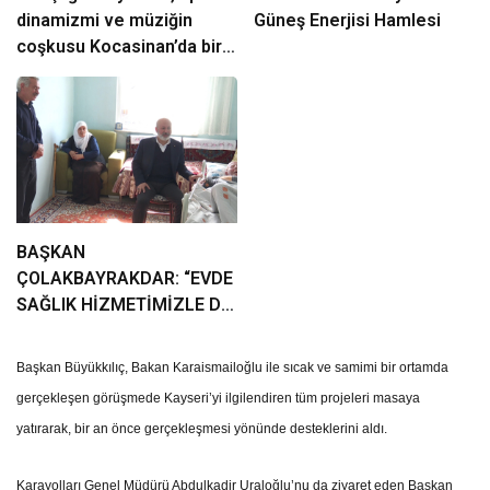
dinamizmi ve müziğin
Güneş Enerjisi Hamlesi
coşkusu Kocasinan’da bir
araya geliyor!
BAŞKAN
ÇOLAKBAYRAKDAR: “EVDE
SAĞLIK HİZMETİMİZLE DE
GÖNÜLLERE
DOKUNUYORUZ”
Başkan Büyükkılıç, Bakan Karaismailoğlu ile sıcak ve samimi bir ortamda
gerçekleşen görüşmede Kayseri’yi ilgilendiren tüm projeleri masaya
yatırarak, bir an önce gerçekleşmesi yönünde desteklerini aldı.
Karayolları Genel Müdürü Abdulkadir Uraloğlu’nu da ziyaret eden Başkan