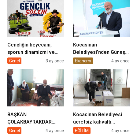
Gençliğin heyecanı,
Kocasinan
sporun dinamizmi ve
Belediyesi’nden Güneş
müziğin coşkusu
Enerjisi Hamlesi
Genel
3 ay önce
Ekonomi
4 ay önce
Kocasinan’da bir araya
geliyor!
BAŞKAN
Kocasinan Belediyesi
ÇOLAKBAYRAKDAR:
ücretsiz kahvaltı
“EVDE SAĞLIK
desteği projesi
Genel
4 ay önce
EĞİTİM
4 ay önce
HİZMETİMİZLE DE