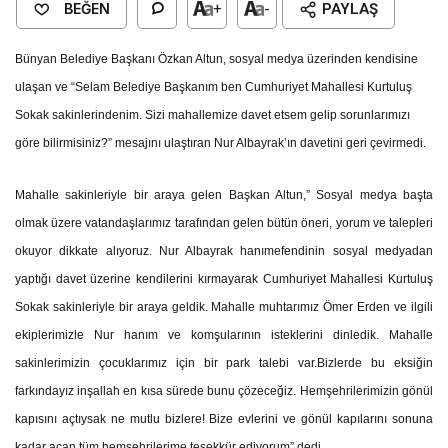
BEĞEN
+
-
PAYLAŞ
Bünyan Belediye Başkanı Özkan Altun, sosyal medya üzerinden kendisine
ulaşan ve “Selam Belediye Başkanım ben Cumhuriyet Mahallesi Kurtuluş
Sokak sakinlerindenim. Sizi mahallemize davet etsem gelip sorunlarımızı
göre bilirmisiniz?” mesajını ulaştıran Nur Albayrak’ın davetini geri çevirmedi.
Mahalle sakinleriyle bir araya gelen Başkan Altun,” Sosyal medya başta
olmak üzere vatandaşlarımız tarafından gelen bütün öneri, yorum ve talepleri
okuyor dikkate alıyoruz. Nur Albayrak hanımefendinin sosyal medyadan
yaptığı davet üzerine kendilerini kırmayarak Cumhuriyet Mahallesi Kurtuluş
Sokak sakinleriyle bir araya geldik. Mahalle muhtarımız Ömer Erden ve ilgili
ekiplerimizle Nur hanım ve komşularının isteklerini dinledik. Mahalle
sakinlerimizin çocuklarımız için bir park talebi var.Bizlerde bu eksiğin
farkındayız inşallah en kısa sürede bunu çözeceğiz. Hemşehrilerimizin gönül
kapısını açtıysak ne mutlu bizlere! Bize evlerini ve gönül kapılarını sonuna
kadar açan tüm hemşehrilerime teşekkür ediyorum” dedi.