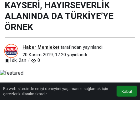
KAYSERİ, HAYIRSEVERLİK
ALANINDA DA TÜRKİYE’YE
ÖRNEK
Haber Memleket
tarafından yayınlandı
20 Kasım 2019, 17:20
yayınlandı
1dk, 2sn
0
Bu web sitesinde en iyi deneyimi yaşamanızı sağlamak için
Anasayfa
Akış
Eczaneler
Trafik
Kabul
çerezler kullanılmaktadır.
BEĞEN
PAYLAŞ
Temel atma törenine; Kocasinan Belediye Başkanı Ahmet Çolakbayrakdar’ın
yanı sıra Melikgazi Belediye Başkanı Mustafa Palancıoğlu, hayırsever ile
hayırseverin aileleri, bölge sakinleri ve davetliler katıldı. Hayırsever