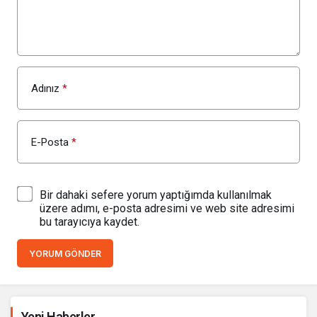
Adınız
*
E-Posta
*
Bir dahaki sefere yorum yaptığımda kullanılmak
üzere adımı, e-posta adresimi ve web site adresimi
bu tarayıcıya kaydet.
YORUM GÖNDER
İhale ilanı Kocasinan Belediyesi
Yeni Haberler