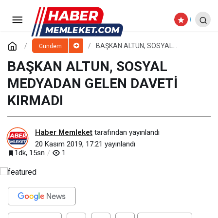
KAYSERİ, HAYIRSEVERLİK
ALANINDA DA TÜRKİYE’YE ÖRNEK
Paylaş
Yorum Yap
BAŞKAN ALTUN, SOSYAL
Gündem
MEDYADAN GELEN DAVETİ
KIRMADI
BAŞKAN ALTUN, SOSYAL
MEDYADAN GELEN DAVETİ
KIRMADI
Haber Memleket
tarafından yayınlandı
20 Kasım 2019, 17:21
yayınlandı
1dk, 15sn
1