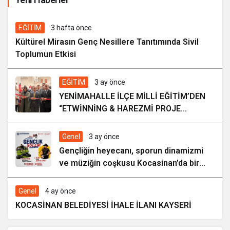
6 gün önce
EĞİTİM
3 hafta önce
Kültürel Mirasın Genç Nesillere Tanıtımında Sivil
Toplumun Etkisi
EĞİTİM
3 ay önce
YENİMAHALLE İLÇE MİLLİ EĞİTİM’DEN
“ETWİNNİNG & HAREZMİ PROJE
ŞENLİĞİ”
Genel
3 ay önce
Gençliğin heyecanı, sporun dinamizmi
ve müziğin coşkusu Kocasinan’da bir
araya geliyor!
Genel
4 ay önce
KOCASİNAN BELEDİYESİ İHALE İLANI KAYSERİ