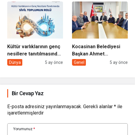
GÖNÜLLERE
DOKUNUYORUZ”
Kültür varlıklarının genç
Kocasinan Belediyesi
nesillere tanıtılmasında
Başkan Ahmet
sivil toplumun rolü
Çolakbayrakdar ile
Dünya
5 ay önce
Genel
5 ay önce
yeniliklere imza atıyor
Bir Cevap Yaz
E-posta adresiniz yayınlanmayacak.
Gerekli alanlar
*
ile
işaretlenmişlerdir
Yorumunuz
*