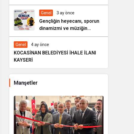
HAREZMİ PROJE ŞENLİĞİ”
Genel
3 ay önce
Gençliğin heyecanı, sporun
dinamizmi ve müziğin
coşkusu Kocasinan’da bir
araya geliyor!
Genel
4 ay önce
KOCASİNAN BELEDİYESİ İHALE İLANI
KAYSERİ
Manşetler
KOCASİNAN B