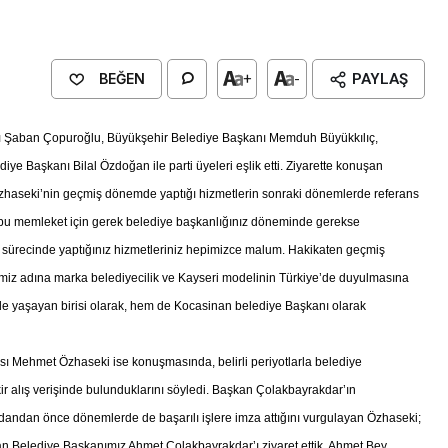
BEĞEN
+
-
PAYLAŞ
nı Şaban Çopuroğlu, Büyükşehir Belediye Başkanı Memduh Büyükkılıç,
ye Başkanı Bilal Özdoğan ile parti üyeleri eşlik etti. Ziyarette konuşan
haseki’nin geçmiş dönemde yaptığı hizmetlerin sonraki dönemlerde referans
zin bu memleket için gerek belediye başkanlığınız döneminde gerekse
 sürecinde yaptığınız hizmetleriniz hepimizce malum. Hakikaten geçmiş
rimiz adına marka belediyecilik ve Kayseri modelinin Türkiye’de duyulmasına
de yaşayan birisi olarak, hem de Kocasinan belediye Başkanı olarak
EĞİTİM
ı Mehmet Özhaseki ise konuşmasında, belirli periyotlarla belediye
asın Genç Nesillere
kir alış verişinde bulunduklarını söyledi. Başkan Çolakbayrakdar’ın
ivil Toplumun Etkisi
ındandan önce dönemlerde de başarılı işlere imza attığını vurgulayan Özhaseki;
nan Belediye Başkanımız Ahmet Çolakbayrakdar’ı ziyaret ettik. Ahmet Bey,