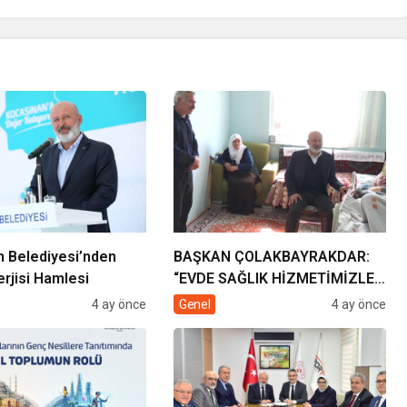
 Belediyesi’nden
BAŞKAN ÇOLAKBAYRAKDAR:
rjisi Hamlesi
“EVDE SAĞLIK HİZMETİMİZLE
DE GÖNÜLLERE
4 ay önce
Genel
4 ay önce
DOKUNUYORUZ”