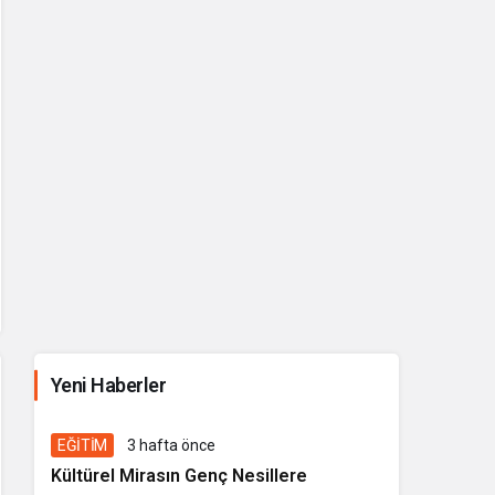
İhale ilanı Kocasinan Belediyesi
Yeni Haberler
1 hafta önce
Genel
EĞİTİM
3 hafta önce
Kültürel Mirasın Genç Nesillere