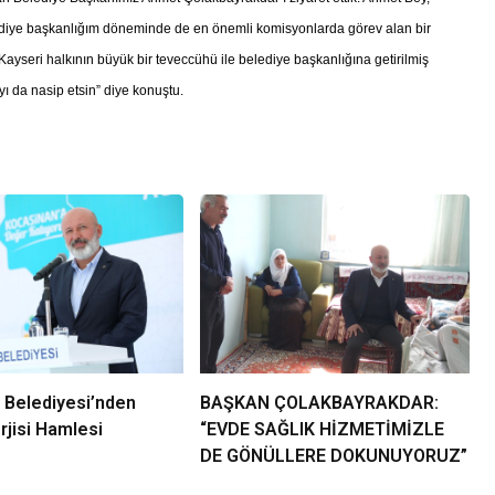
elediye başkanlığım döneminde de en önemli komisyonlarda görev alan bir
EĞİTİM
Kayseri halkının büyük bir teveccühü ile belediye başkanlığına getirilmiş
YENİMAHALLE İLÇE MİLLİ EĞİTİM
ı da nasip etsin” diye konuştu.
“ETWİNNİNG & HAREZMİ PROJ
ŞENLİĞİ”
 Belediyesi’nden
BAŞKAN ÇOLAKBAYRAKDAR:
jisi Hamlesi
“EVDE SAĞLIK HİZMETİMİZLE
DE GÖNÜLLERE DOKUNUYORUZ”