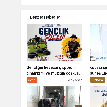
Benzer Haberler
Gençliğin heyecanı, sporun
Kocasinan
dinamizmi ve müziğin coşkusu
Güneş Ene
Kocasinan’da bir araya geliyor!
Genel
3 ay önce
Ekonomi