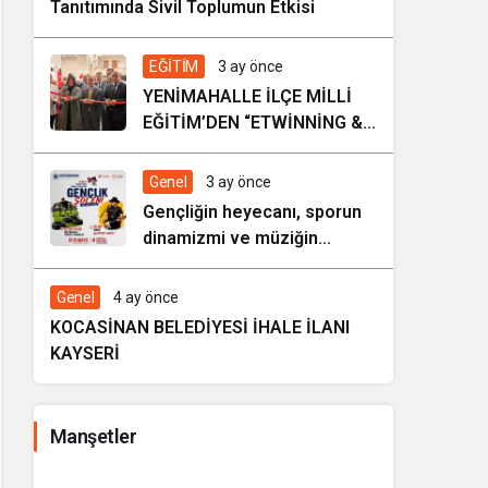
Tanıtımında Sivil Toplumun Etkisi
EĞİTİM
3 ay önce
YENİMAHALLE İLÇE MİLLİ
EĞİTİM’DEN “ETWİNNİNG &
HAREZMİ PROJE ŞENLİĞİ”
Genel
3 ay önce
Gençliğin heyecanı, sporun
dinamizmi ve müziğin
coşkusu Kocasinan’da bir
araya geliyor!
Genel
4 ay önce
KOCASİNAN BELEDİYESİ İHALE İLANI
KAYSERİ
Manşetler