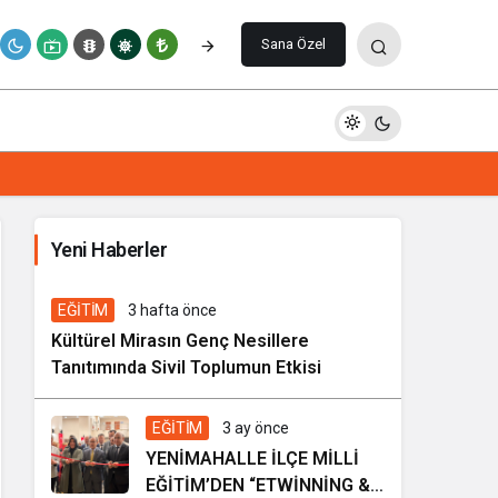
Paylaş
Yorum Yap
Sana Özel
İhale ilanı Kocasinan Belediyesi
Yeni Haberler
1 hafta önce
Genel
EĞİTİM
3 hafta önce
Kültürel Mirasın Genç Nesillere
Tanıtımında Sivil Toplumun Etkisi
EĞİTİM
3 ay önce
YENİMAHALLE İLÇE MİLLİ
EĞİTİM’DEN “ETWİNNİNG &