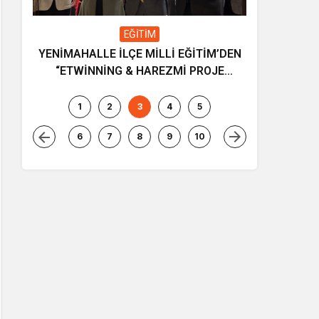
Genel
’DEN
Gençliğin heyecanı, sporun dinamizmi
E
ve müziğin coşkusu Kocasinan’da bir
araya geliyor!
1
2
3
4
5
6
7
8
9
10