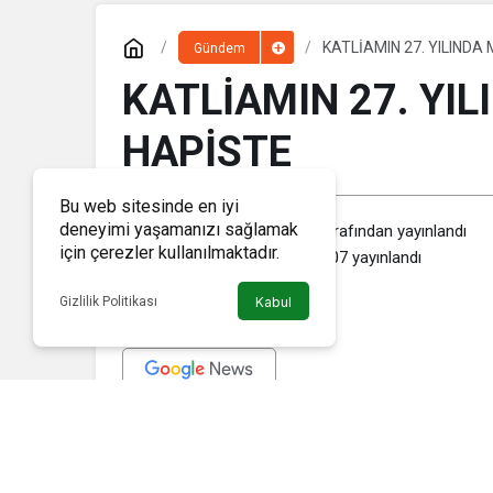
KATLİAMIN 27. YILIND
Gündem
KATLİAMIN 27. YI
HAPİSTE
Bu web sitesinde en iyi
deneyimi yaşamanızı sağlamak
Haber Memleket
tarafından yayınlandı
için çerezler kullanılmaktadır.
2 Temmuz 2020, 17:07
yayınlandı
Gizlilik Politikası
Kabul
Başkan Ahmet Taş; 27 yıl önce meydana gelen ve ülkemizi ya
katledilmiş, çok sayıda savunmasız insanımız da yaralanmıştı.