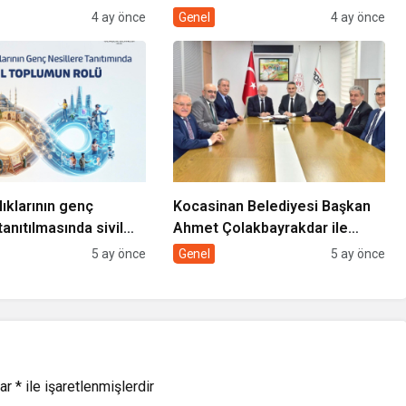
DE GÖNÜLLERE
4 ay önce
Genel
4 ay önce
DOKUNUYORUZ”
lıklarının genç
Kocasinan Belediyesi Başkan
tanıtılmasında sivil
Ahmet Çolakbayrakdar ile
rolü
yeniliklere imza atıyor
5 ay önce
Genel
5 ay önce
lar
*
ile işaretlenmişlerdir