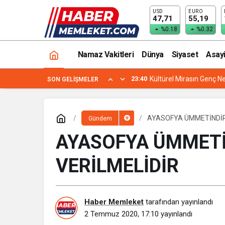
USD
EURO
KATLİAMIN 27. YILINDA MAĞDURLAR
47,71
55,19
%0.18
%0.32
Namaz Vakitleri
Dünya
Siyaset
Asay
23:40
Kültürel Mirasın Genç Ne
SON GELIŞMELER
AYASOFYA ÜMMETİNDİR,
Gündem
AYASOFYA ÜMMETİ
VERİLMELİDİR
Haber Memleket
tarafından yayınlandı
2 Temmuz 2020, 17:10
yayınlandı