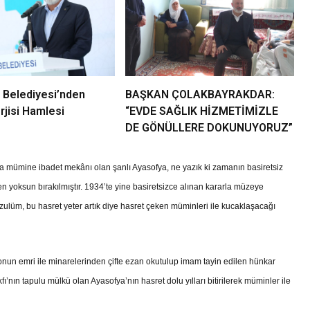
 Belediyesi’nden
BAŞKAN ÇOLAKBAYRAKDAR:
jisi Hamlesi
“EVDE SAĞLIK HİZMETİMİZLE
DE GÖNÜLLERE DOKUNUYORUZ”
rca mümine ibadet mekânı olan şanlı Ayasofya, ne yazık ki zamanın basiretsiz
n yoksun bırakılmıştır. 1934’te yine basiretsizce alınan kararla müzeye
zulüm, bu hasret yeter artık diye hasret çeken müminleri ile kucaklaşacağı
 emri ile minarelerinden çifte ezan okutulup imam tayin edilen hünkar
’nın tapulu mülkü olan Ayasofya’nın hasret dolu yılları bitirilerek müminler ile