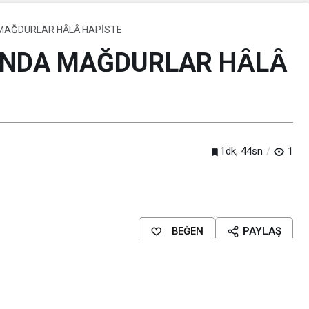
A MAĞDURLAR HȂLȂ HAPİSTE
LINDA MAĞDURLAR HȂLȂ
1dk, 44sn
1
BEĞEN
PAYLAŞ
sa boğan kanlı olaylarda 37 vatandaşımız yanarak ve kurşunlanarak