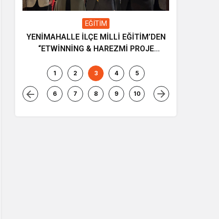
EĞİTİM
YENİMAHALLE İLÇE MİLLİ EĞİTİM’DEN
Gençliğin
“ETWİNNİNG & HAREZMİ PROJE
ve müziği
ŞENLİĞİ”
1
2
3
4
5
6
7
8
9
10