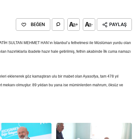
BEĞEN
+
-
PAYLAŞ
ATİH SULTAN MEHMET HAN’ın İstanbul’u fethetmesi ile Müslüman yurdu olan
lan hazırlıklarla ibadete hazır hale getirilmiş, fethin akabinde İlk cuma namazı
leri eklenerek göz kamaştıran ulu bir mabet olan Ayasofya, tam 478 yıl
t mekanı olmuştur. 89 yıldan bu yana ise müminlerden mahrum, öksüz ve
Genel
EĞİTİM
casinan Belediyesi
Kültürel Mirasın Genç Nesillere
Tanıtımında Sivil Toplumun Etkis