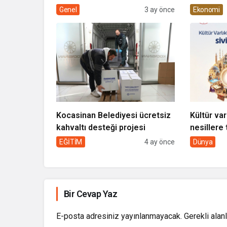
Kocasinan’da bir araya geliyor!
Genel
3 ay önce
Ekonomi
Kocasinan Belediyesi ücretsiz
Kültür var
kahvaltı desteği projesi
nesillere 
toplumun 
EĞİTİM
4 ay önce
Dünya
Bir Cevap Yaz
E-posta adresiniz yayınlanmayacak.
Gerekli alan