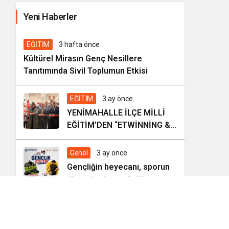
İhale ilanı Kocasinan Belediyesi
Yeni Haberler
7 gün önce
Genel
EĞİTİM
3 hafta önce
Kültürel Mirasın Genç Nesillere
Tanıtımında Sivil Toplumun Etkisi
EĞİTİM
3 ay önce
YENİMAHALLE İLÇE MİLLİ
EĞİTİM’DEN “ETWİNNİNG &
HAREZMİ PROJE ŞENLİĞİ”
Genel
3 ay önce
Gençliğin heyecanı, sporun
dinamizmi ve müziğin
coşkusu Kocasinan’da bir
araya geliyor!
Genel
4 ay önce
KOCASİNAN BELEDİYESİ İHALE İLANI