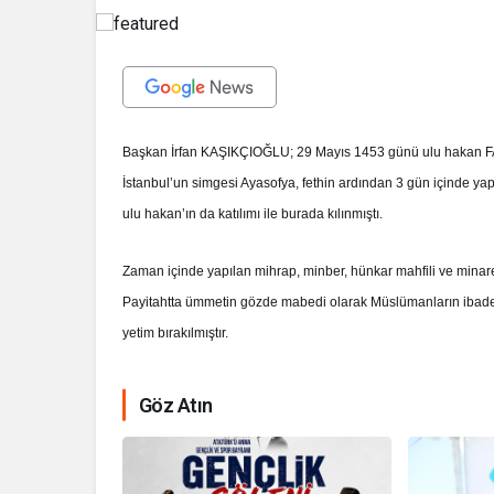
Başkan İrfan KAŞIKÇIOĞLU;
29 Mayıs 1453 günü ulu hakan F
İstanbul’un simgesi Ayasofya, fethin ardından 3 gün içinde yapı
ulu hakan’ın da katılımı ile burada kılınmıştı.
Zaman içinde yapılan mihrap, minber, hünkar mahfili ve minare
Payitahtta ümmetin gözde mabedi olarak Müslümanların ibade
yetim bırakılmıştır.
Göz Atın
İhale ilanı Ko