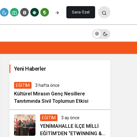
Paylaş
Yorum Yap
Sana Özel
İhale ilanı Kocasinan Belediyesi
Yeni Haberler
7 gün önce
Genel
EĞİTİM
3 hafta önce
Kültürel Mirasın Genç Nesillere
Tanıtımında Sivil Toplumun Etkisi
EĞİTİM
3 ay önce
YENİMAHALLE İLÇE MİLLİ
EĞİTİM’DEN “ETWİNNİNG &