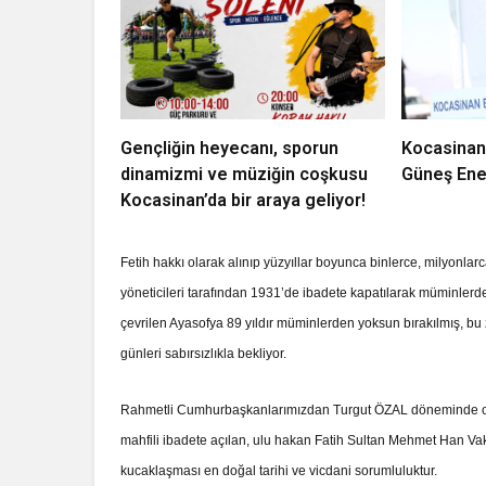
Gençliğin heyecanı, sporun
Kocasinan
dinamizmi ve müziğin coşkusu
Güneş Ener
Kocasinan’da bir araya geliyor!
Fetih hakkı olarak alınıp yüzyıllar boyunca binlerce, milyonla
yöneticileri tarafından 1931’de ibadete kapatılarak müminlerde
çevrilen Ayasofya 89 yıldır müminlerden yoksun bırakılmış, bu 
günleri sabırsızlıkla bekliyor.
Rahmetli Cumhurbaşkanlarımızdan Turgut ÖZAL döneminde onun
mahfili ibadete açılan, ulu hakan Fatih Sultan Mehmet Han Vakfı
kucaklaşması en doğal tarihi ve vicdani sorumluluktur.