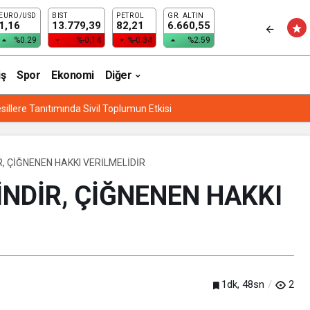
EURO/USD
BIST
PETROL
GR. ALTIN
 HȂLȂ HAPİSTE
1,16
13.779,39
82,21
6.660,55
%0.29
%-0.14
%-0.34
%2.59
iş
Spor
Ekonomi
Diğer
sillere Tanıtımında Sivil Toplumun Etkisi
 ÇİĞNENEN HAKKI VERİLMELİDİR
NDİR, ÇİĞNENEN HAKKI
1dk, 48sn
2