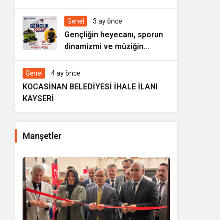
HAREZMİ PROJE ŞENLİĞİ”
Genel
3 ay önce
Gençliğin heyecanı, sporun
dinamizmi ve müziğin
coşkusu Kocasinan’da bir
araya geliyor!
Genel
4 ay önce
KOCASİNAN BELEDİYESİ İHALE İLANI
KAYSERİ
Manşetler
i