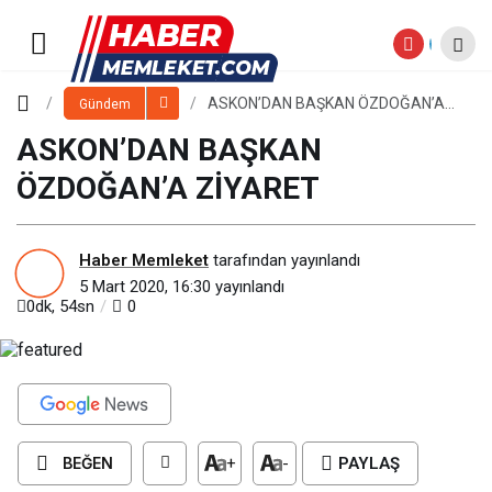
ASKON’DAN BAŞKAN
ÖZDOĞAN’A ZİYARET
Paylaş
Yorum Yap
ASKON’DAN BAŞKAN ÖZDOĞAN’A
Gündem
ZİYARET
ASKON’DAN BAŞKAN
ÖZDOĞAN’A ZİYARET
Haber Memleket
tarafından yayınlandı
5 Mart 2020, 16:30
yayınlandı
0dk, 54sn
0
BEĞEN
+
-
PAYLAŞ