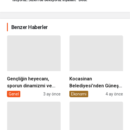
Benzer Haberler
Gençliğin heyecanı,
Kocasinan
sporun dinamizmi ve
Belediyesi’nden Güneş
müziğin coşkusu
Enerjisi Hamlesi
Genel
3 ay önce
Ekonomi
4 ay önce
Kocasinan’da bir araya
geliyor!