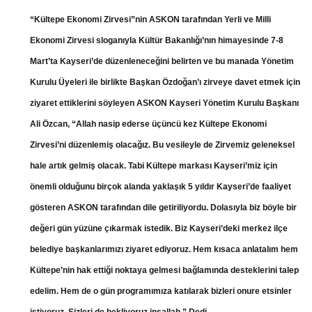
“Kültepe Ekonomi Zirvesi”nin ASKON tarafından Yerli ve Milli
Ekonomi Zirvesi sloganıyla Kültür Bakanlığı’nın himayesinde 7-8
Mart’ta Kayseri’de düzenleneceğini belirten ve bu manada Yönetim
Kurulu Üyeleri ile birlikte Başkan Özdoğan’ı zirveye davet etmek için
ziyaret ettiklerini söyleyen ASKON Kayseri Yönetim Kurulu Başkanı
Ali Özcan, “Allah nasip ederse üçüncü kez Kültepe Ekonomi
Zirvesi’ni düzenlemiş olacağız. Bu vesileyle de Zirvemiz geleneksel
hale artık gelmiş olacak. Tabi Kültepe markası Kayseri’miz için
önemli olduğunu birçok alanda yaklaşık 5 yıldır Kayseri’de faaliyet
gösteren ASKON tarafından dile getiriliyordu. Dolasıyla biz böyle bir
değeri gün yüzüne çıkarmak istedik. Biz Kayseri’deki merkez ilçe
belediye başkanlarımızı ziyaret ediyoruz. Hem kısaca anlatalım hem
Kültepe’nin hak ettiği noktaya gelmesi bağlamında desteklerini talep
edelim. Hem de o gün programımıza katılarak bizleri onure etsinler
istiyoruz. Sizleri de bekliyoruz inşallah.” Dedi.