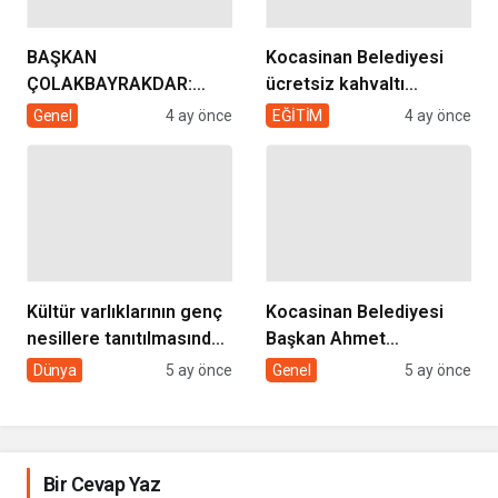
BAŞKAN
Kocasinan Belediyesi
ÇOLAKBAYRAKDAR:
ücretsiz kahvaltı
“EVDE SAĞLIK
desteği projesi
Genel
4 ay önce
EĞİTİM
4 ay önce
HİZMETİMİZLE DE
GÖNÜLLERE
DOKUNUYORUZ”
Kültür varlıklarının genç
Kocasinan Belediyesi
nesillere tanıtılmasında
Başkan Ahmet
sivil toplumun rolü
Çolakbayrakdar ile
Dünya
5 ay önce
Genel
5 ay önce
yeniliklere imza atıyor
Bir Cevap Yaz