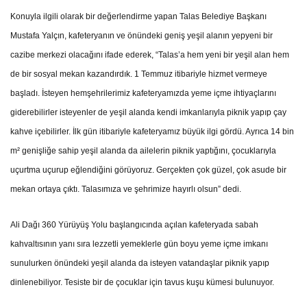
Konuyla ilgili olarak bir değerlendirme yapan Talas Belediye Başkanı
Mustafa Yalçın, kafeteryanın ve önündeki geniş yeşil alanın yepyeni bir
cazibe merkezi olacağını ifade ederek, “Talas’a hem yeni bir yeşil alan hem
de bir sosyal mekan kazandırdık. 1 Temmuz itibariyle hizmet vermeye
başladı. İsteyen hemşehrilerimiz kafeteryamızda yeme içme ihtiyaçlarını
giderebilirler isteyenler de yeşil alanda kendi imkanlarıyla piknik yapıp çay
kahve içebilirler. İlk gün itibariyle kafeteryamız büyük ilgi gördü. Ayrıca 14 bin
m² genişliğe sahip yeşil alanda da ailelerin piknik yaptığını, çocuklarıyla
uçurtma uçurup eğlendiğini görüyoruz. Gerçekten çok güzel, çok asude bir
mekan ortaya çıktı. Talasımıza ve şehrimize hayırlı olsun” dedi.
Ali Dağı 360 Yürüyüş Yolu başlangıcında açılan kafeteryada sabah
kahvaltısının yanı sıra lezzetli yemeklerle gün boyu yeme içme imkanı
sunulurken önündeki yeşil alanda da isteyen vatandaşlar piknik yapıp
dinlenebiliyor. Tesiste bir de çocuklar için tavus kuşu kümesi bulunuyor.