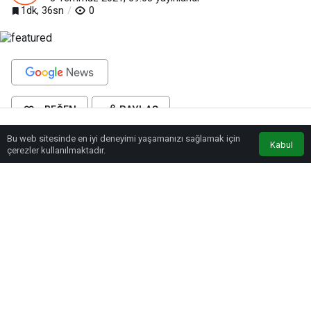
1dk, 36sn
0
BEĞEN
PAYLAŞ
Bu web sitesinde en iyi deneyimi yaşamanızı sağlamak için
Anasayfa
Akış
Eczaneler
Trafik
Kabul
Kayseri Organize Sanayi Bölgesi Yönetim Kurulu Başkanı Tahir Nursaçan,
çerezler kullanılmaktadır.
Türkiye İhracatçılar Meclisi’nin (TİM) verilerine göre Türkiye’nin Haziran ayı
ihracatının geçen yılın aynı ayına göre yüzde 46,90 oranında artarak 19
milyar 773 milyon dolar olarak gerçekleştiğini belirtti. Büyüme ve ihracat
rakamlarının çok daha fazla artacağına dair öngörülerinin gerçekleşmeye
devam ettiğini dile getiren Tahir Nursaçan, “Haziran ayı ihracatımız 19 milyar
773 milyon dolar ile tüm zamanların rekorunu kırmıştır. Yine 2021 yılının
ikinci çeyreğindeki ihracat rakamımız 55 milyar dolara ulaşarak bir çeyrekte
yapılan en büyük ihracat rakamı olmuştur. 2021 yılının ilk 6 ayındaki