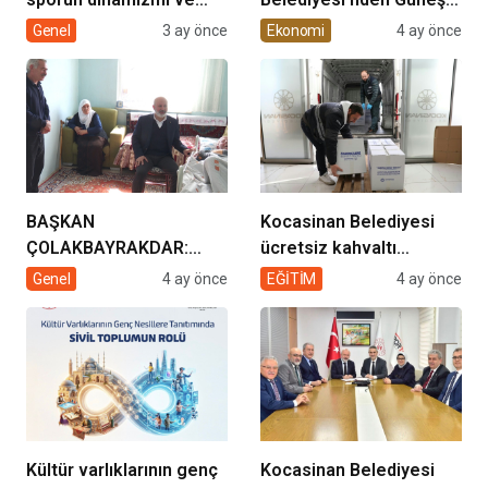
müziğin coşkusu
Enerjisi Hamlesi
Genel
3 ay önce
Ekonomi
4 ay önce
Kocasinan’da bir araya
geliyor!
BAŞKAN
Kocasinan Belediyesi
ÇOLAKBAYRAKDAR:
ücretsiz kahvaltı
“EVDE SAĞLIK
desteği projesi
Genel
4 ay önce
EĞİTİM
4 ay önce
HİZMETİMİZLE DE
GÖNÜLLERE
DOKUNUYORUZ”
Kültür varlıklarının genç
Kocasinan Belediyesi