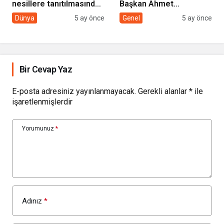
nesillere tanıtılmasında
Başkan Ahmet
sivil toplumun rolü
Çolakbayrakdar ile
Dünya
5 ay önce
Genel
5 ay önce
yeniliklere imza atıyor
Bir Cevap Yaz
E-posta adresiniz yayınlanmayacak.
Gerekli alanlar
*
ile
işaretlenmişlerdir
Yorumunuz
*
Adınız
*