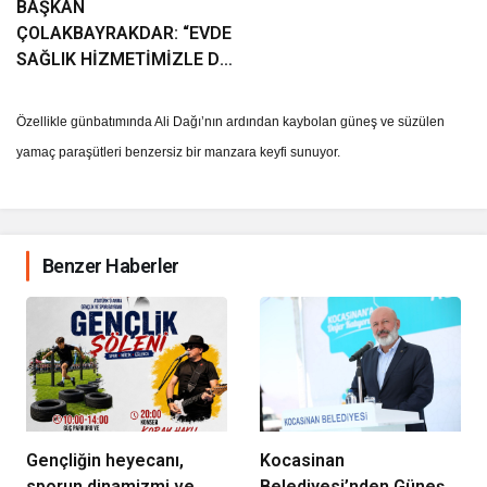
BAŞKAN
ÇOLAKBAYRAKDAR: “EVDE
SAĞLIK HİZMETİMİZLE DE
GÖNÜLLERE
DOKUNUYORUZ”
Özellikle günbatımında Ali Dağı’nın ardından kaybolan güneş ve süzülen
yamaç paraşütleri benzersiz bir manzara keyfi sunuyor.
Benzer Haberler
Gençliğin heyecanı,
Kocasinan
sporun dinamizmi ve
Belediyesi’nden Güneş