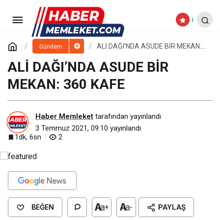
BİR VE BERABER YÜRÜYECEĞİZ,
ÜRETEREK BÜYÜYECEĞİZ
Paylaş
Yorum Yap
ALİ DAĞI’NDA ASUDE BİR MEKAN:
Gündem
360 KAFE
ALİ DAĞI’NDA ASUDE BİR
MEKAN: 360 KAFE
Haber Memleket
tarafından yayınlandı
3 Temmuz 2021, 09:10
yayınlandı
1dk, 6sn
2
BEĞEN
+
-
PAYLAŞ