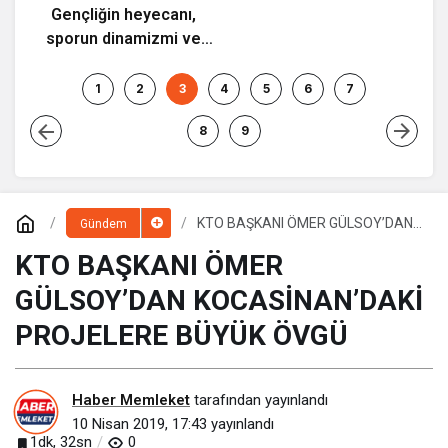
Gençliğin heyecanı,
sporun dinamizmi ve
Mİ
müziğin coşkusu
Kocasinan’da bir araya
1
2
3
4
5
6
7
geliyor!
8
9
KTO BAŞKANI ÖMER GÜLSOY’DAN
Gündem
KOCASİNAN’DAKİ PROJELERE
BÜYÜK ÖVGÜ
KTO BAŞKANI ÖMER
GÜLSOY’DAN KOCASİNAN’DAKİ
PROJELERE BÜYÜK ÖVGÜ
Haber Memleket
tarafından yayınlandı
10 Nisan 2019, 17:43
yayınlandı
1dk, 32sn
0