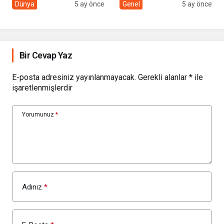
sivil toplumun rolü
Çolakbayrakdar ile
Dünya
5 ay önce
Genel
5 ay önce
yeniliklere imza atıyor
Bir Cevap Yaz
E-posta adresiniz yayınlanmayacak.
Gerekli alanlar
*
ile
işaretlenmişlerdir
Yorumunuz
*
Adınız
*