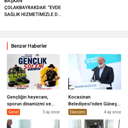
BAŞKAN
ÇOLAKBAYRAKDAR: “EVDE
SAĞLIK HİZMETİMİZLE DE
GÖNÜLLERE
DOKUNUYORUZ”
Benzer Haberler
Gençliğin heyecanı,
Kocasinan
sporun dinamizmi ve
Belediyesi’nden Güneş
müziğin coşkusu
Enerjisi Hamlesi
Genel
3 ay önce
Ekonomi
4 ay önce
Kocasinan’da bir araya
geliyor!