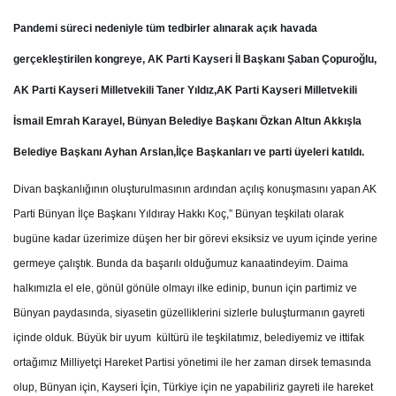
Pandemi süreci nedeniyle tüm tedbirler alınarak açık havada
gerçekleştirilen kongreye, AK Parti Kayseri İl Başkanı Şaban Çopuroğlu,
AK Parti Kayseri Milletvekili Taner Yıldız,AK Parti Kayseri Milletvekili
İsmail Emrah Karayel, Bünyan Belediye Başkanı Özkan Altun Akkışla
Belediye Başkanı Ayhan Arslan,İlçe Başkanları ve parti üyeleri katıldı.
Divan başkanlığının oluşturulmasının ardından açılış konuşmasını yapan AK
Parti Bünyan İlçe Başkanı Yıldıray Hakkı Koç,” Bünyan teşkilatı olarak
bugüne kadar üzerimize düşen her bir görevi eksiksiz ve uyum içinde yerine
germeye çalıştık. Bunda da başarılı olduğumuz kanaatindeyim. Daima
halkımızla el ele, gönül gönüle olmayı ilke edinip, bunun için partimiz ve
Bünyan paydasında, siyasetin güzelliklerini sizlerle buluşturmanın gayreti
içinde olduk. Büyük bir uyum kültürü ile teşkilatımız, belediyemiz ve ittifak
ortağımız Milliyetçi Hareket Partisi yönetimi ile her zaman dirsek temasında
olup, Bünyan için, Kayseri İçin, Türkiye için ne yapabiliriz gayreti ile hareket