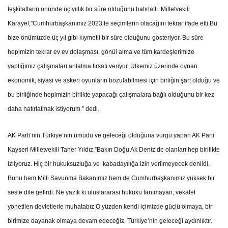
teşkilatların önünde üç yıllık bir süre olduğunu hatırlattı. Milletvekili
Karayel;”Cumhurbaşkanımız 2023’te seçimlerin olacağını tekrar ifade etti.Bu
bize önümüzde üç yıl gibi kıymetli bir süre olduğunu gösteriyor. Bu süre
hepimizin tekrar ev ev dolaşması, gönül alma ve tüm kardeşlerimize
yaptığımız çalışmaları anlatma fırsatı veriyor. Ülkemiz üzerinde oynan
ekonomik, siyasi ve askeri oyunların bozulabilmesi için birliğin şart olduğu ve
bu birliğinde hepimizin birlikte yapacağı çalışmalara bağlı olduğunu bir kez
daha hatırlatmak istiyorum.” dedi.
AK Parti’nin Türkiye’nin umudu ve geleceği olduğuna vurgu yapan AK Parti
Kayseri Milletvekili Taner Yıldız,”Bakın Doğu Ak Deniz’de olanları hep birilikte
izliyoruz. Hiç bir hukuksuzluğa ve kabadayılığa izin verilmeyecek denildi.
Bunu hem Milli Savunma Bakanımız hem de Cumhurbaşkanımız yüksek bir
sesle dile getirdi. Ne yazık ki uluslararası hukuku tanımayan, vekalet
yönetilen devletlerle muhatabız.O yüzden kendi içimizde güçlü olmaya, bir
birimize dayanak olmaya devam edeceğiz. Türkiye’nin geleceği aydınlıktır.