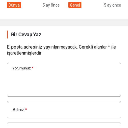
sivil toplumun rolü
Çolakbayrakdar ile
Dünya
5 ay önce
Genel
5 ay önce
yeniliklere imza atıyor
Bir Cevap Yaz
E-posta adresiniz yayınlanmayacak.
Gerekli alanlar
*
ile
işaretlenmişlerdir
Yorumunuz
*
Adınız
*