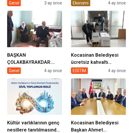
müziğin coşkusu
Enerjisi Hamlesi
Genel
3 ay önce
Ekonomi
4 ay önce
Kocasinan’da bir araya
geliyor!
BAŞKAN
Kocasinan Belediyesi
ÇOLAKBAYRAKDAR:
ücretsiz kahvaltı
“EVDE SAĞLIK
desteği projesi
Genel
4 ay önce
EĞİTİM
4 ay önce
HİZMETİMİZLE DE
GÖNÜLLERE
DOKUNUYORUZ”
Kültür varlıklarının genç
Kocasinan Belediyesi
nesillere tanıtılmasında
Başkan Ahmet