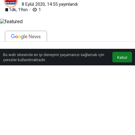
8 Eylül 2020, 14:55
yayınlandı
1dk, 19sn
1
BEĞEN
PAYLAŞ
Bu web sitesinde en iyi deneyimi yaşamanızı sağlamak için
Anasayfa
Akış
Eczaneler
Trafik
Kabul
çerezler kullanılmaktadır.
Muharrem Ayının, birlik, beraberlik, dayanışma ve paylaşma ayı olduğunu
vurgulayan Başkan Çolakbayrakdar, “Aşure, Hz. Nuh’un gemisindeki tufan
sırasında, Müslümanların gıda olarak ellerinde ne var ise, hepsini bir araya
getirip bir kazan içerisinde pişirerek oluşturdukları bir üründür. Oradaki mesaj
elimizde ne var ise onu paylaşmamızdı. Bugünlere kadar gelen geleneğimizi
paylaşma duygusu içerisinde her zaman canlı tuttuk ve bu geleneğimizi
yaşattık. Bu noktada aşure gününün bugünlere kadar ulaşmasında en
önemli etken paylaşma duygumuzdur. Bu süreçte de büyük bir özveriyle