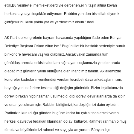
ettik.Bu vesileyle memleket derdiyle dertlenen,elini taşın altına koyan
herkese ayrı ayrı teşekkür ediyorum. Rabbim yeniden bismillah diyerek
çıktığımız bu kutlu yolda yar ve yardımcımız olsun.” dedi.
AK Parti’de kongrelerin bayram havasında yapıldığını ifade eden Bünyan
Belediye Başkanı Özkan Altun ise ” Bugün illet bir hastalık nedeniyle buruk
bir kongre heyecanı yaşıyor olabiliriz. Ancak yakın zamanda tüm
gönüldaşlarımızla eskisi salonlara sığmayan coşkumuzla yine bir arada
olacağımız günlerin yakın olduğuna olan inancımız tamdır. Ak ailemizde
kongreler kadroların yenilendiği yorulan tecrübeli dava arkadaşlarımızın,
bayrağı yeni neferlere teslim ettiği değişim günleridir. Bizim teşkilatımızda
görevi bırakan hiçbir zaman üzülmediği gibi görevi devir alanlarda da kibir
ve enaniyet olmamıştır. Rabbim birliğimizi, kardeşliğimizi daim eylesin.
Partimizin kurulduğu günden bugüne kadar bu çatı altında emek veren
herkesi gayret ve fedakarlıklarından dolayı kutluyor. Rahmeti rahman olmuş
tüm dava büyüklerimizi rahmet ve saygıyla anıyorum. Bünyan İlçe