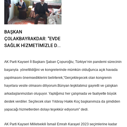
BAŞKAN
ÇOLAKBAYRAKDAR: “EVDE
SAĞLIK HİZMETİMİZLE DE
GÖNÜLLERE
DOKUNUYORUZ”
AK Parti Kayseri İl Başkanı Şaban Çopuroğlu; Türkiye’nin pandemi sürecinin
başarıyla yöneltildiğini ve kongrelerinde mümkün olduğunca açık havada
yapılmasını önemsediklerini belirterek,”Gerçekleşecek olan kongrenin
hayırlara vesile olmasını diliyorum.Bünyan teşkilatımız gayretli ve çalışkan
arkadaşlarımızdan oluşuyor. Yaptığımız her çalışmada ve faaliyette büyük
destek verdiler. Seçilecek olan Yıldıray Hakkı Koç başkanımıza da şimdiden
yapacağı hizmetlerden dolayı teşekkür ediyorum” dedi.
AK Parti Kayseri Milletvekili İsmail Emrah Karayel 2023 seçimlerine kadar