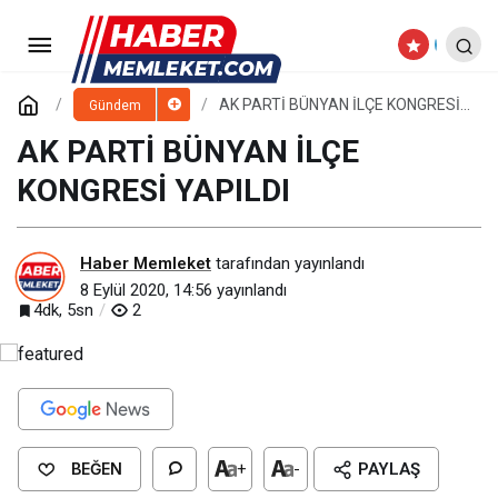
KOCASİNAN’DA SAĞLIK
ÇALIŞANLARINA BEREKETİN SİMGESİ
Paylaş
Yorum Yap
AK PARTİ BÜNYAN İLÇE KONGRESİ
Gündem
YAPILDI
AK PARTİ BÜNYAN İLÇE
AŞURE İKRAM EDİLDİ
KONGRESİ YAPILDI
Haber Memleket
tarafından yayınlandı
8 Eylül 2020, 14:56
yayınlandı
4dk, 5sn
2
BEĞEN
+
-
PAYLAŞ