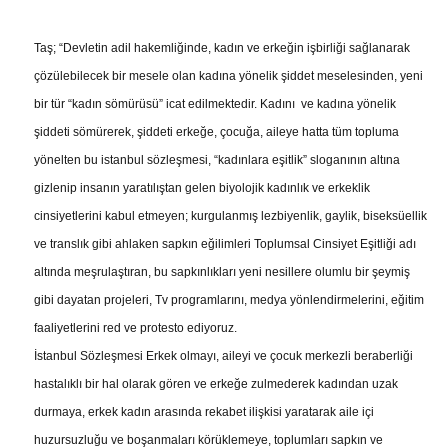
Taş; “Devletin adil hakemliğinde, kadın ve erkeğin işbirliği sağlanarak
çözülebilecek bir mesele olan kadına yönelik şiddet meselesinden, yeni
bir tür “kadın sömürüsü” icat edilmektedir. Kadını ve kadına yönelik
şiddeti sömürerek, şiddeti erkeğe, çocuğa, aileye hatta tüm topluma
yönelten bu istanbul sözleşmesi, “kadınlara eşitlik” sloganının altına
gizlenip insanın yaratılıştan gelen biyolojik kadınlık ve erkeklik
cinsiyetlerini kabul etmeyen; kurgulanmış lezbiyenlik, gaylik, biseksüellik
ve translık gibi ahlaken sapkın eğilimleri Toplumsal Cinsiyet Eşitliği adı
altında meşrulaştıran, bu sapkınlıkları yeni nesillere olumlu bir şeymiş
gibi dayatan projeleri, Tv programlarını, medya yönlendirmelerini, eğitim
faaliyetlerini red ve protesto ediyoruz.
İstanbul Sözleşmesi Erkek olmayı, aileyi ve çocuk merkezli beraberliği
hastalıklı bir hal olarak gören ve erkeğe zulmederek kadından uzak
durmaya, erkek kadın arasında rekabet ilişkisi yaratarak aile içi
huzursuzluğu ve boşanmaları körüklemeye, toplumları sapkın ve