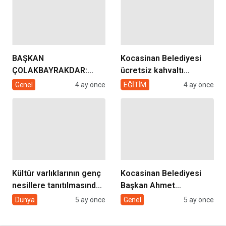
BAŞKAN
Kocasinan Belediyesi
ÇOLAKBAYRAKDAR:
ücretsiz kahvaltı
“EVDE SAĞLIK
desteği projesi
Genel
4 ay önce
EĞİTİM
4 ay önce
HİZMETİMİZLE DE
GÖNÜLLERE
DOKUNUYORUZ”
Kültür varlıklarının genç
Kocasinan Belediyesi
nesillere tanıtılmasında
Başkan Ahmet
sivil toplumun rolü
Çolakbayrakdar ile
Dünya
5 ay önce
Genel
5 ay önce
yeniliklere imza atıyor