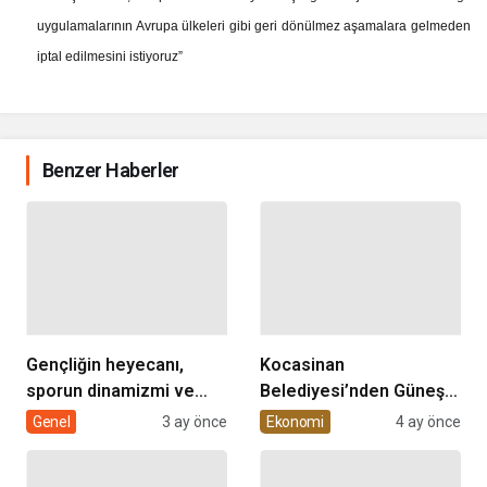
uygulamalarının Avrupa ülkeleri gibi geri dönülmez aşamalara gelmeden
iptal edilmesini istiyoruz”
Benzer Haberler
Gençliğin heyecanı,
Kocasinan
sporun dinamizmi ve
Belediyesi’nden Güneş
müziğin coşkusu
Enerjisi Hamlesi
Genel
3 ay önce
Ekonomi
4 ay önce
Kocasinan’da bir araya
geliyor!