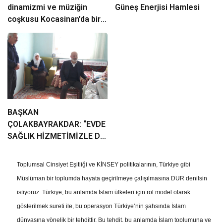
dinamizmi ve müziğin
Güneş Enerjisi Hamlesi
coşkusu Kocasinan’da bir
araya geliyor!
BAŞKAN
ÇOLAKBAYRAKDAR: “EVDE
SAĞLIK HİZMETİMİZLE DE
GÖNÜLLERE
DOKUNUYORUZ”
Toplumsal Cinsiyet Eşitliği ve KİNSEY politikalarının, Türkiye gibi
Müslüman bir toplumda hayata geçirilmeye çalışılmasına DUR denilsin
istiyoruz. Türkiye, bu anlamda İslam ülkeleri için rol model olarak
gösterilmek sureti ile, bu operasyon Türkiye’nin şahsında İslam
dünyasına yönelik bir tehdittir. Bu tehdit, bu anlamda İslam toplumuna ve