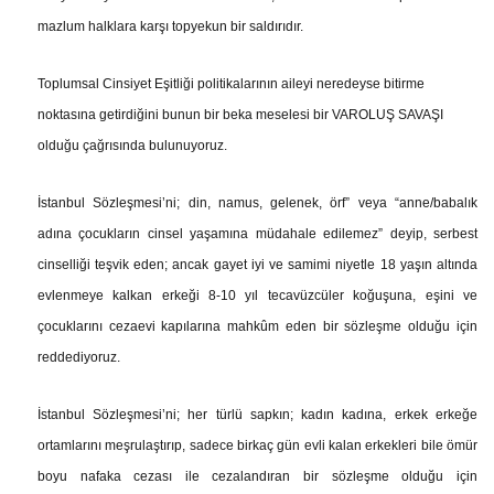
mazlum halklara karşı topyekun bir saldırıdır.
Toplumsal Cinsiyet Eşitliği politikalarının aileyi neredeyse bitirme
noktasına getirdiğini bunun bir beka meselesi bir VAROLUŞ SAVAŞI
olduğu çağrısında bulunuyoruz.
İstanbul Sözleşmesi’ni; din, namus, gelenek, örf” veya “anne/babalık
adına çocukların cinsel yaşamına müdahale edilemez” deyip, serbest
cinselliği teşvik eden; ancak gayet iyi ve samimi niyetle 18 yaşın altında
evlenmeye kalkan erkeği 8-10 yıl tecavüzcüler koğuşuna, eşini ve
çocuklarını cezaevi kapılarına mahkûm eden bir sözleşme olduğu için
reddediyoruz.
İstanbul Sözleşmesi’ni; her türlü sapkın; kadın kadına, erkek erkeğe
ortamlarını meşrulaştırıp, sadece birkaç gün evli kalan erkekleri bile ömür
boyu nafaka cezası ile cezalandıran bir sözleşme olduğu için