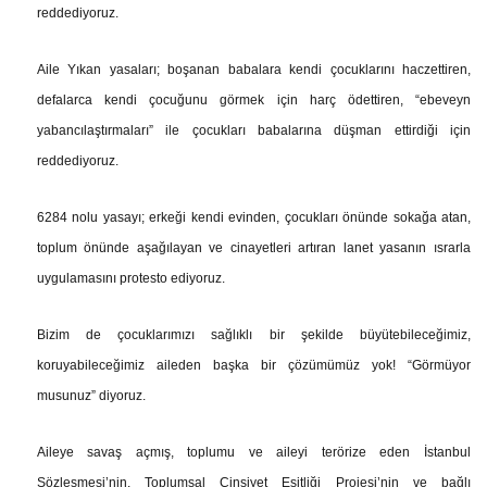
reddediyoruz.
Aile Yıkan yasaları; boşanan babalara kendi çocuklarını haczettiren,
defalarca kendi çocuğunu görmek için harç ödettiren, “ebeveyn
yabancılaştırmaları” ile çocukları babalarına düşman ettirdiği için
reddediyoruz.
6284 nolu yasayı; erkeği kendi evinden, çocukları önünde sokağa atan,
toplum önünde aşağılayan ve cinayetleri artıran lanet yasanın ısrarla
uygulamasını protesto ediyoruz.
Bizim de çocuklarımızı sağlıklı bir şekilde büyütebileceğimiz,
koruyabileceğimiz aileden başka bir çözümümüz yok! “Görmüyor
musunuz” diyoruz.
Aileye savaş açmış, toplumu ve aileyi terörize eden İstanbul
Sözleşmesi’nin, Toplumsal Cinsiyet Eşitliği Projesi’nin ve bağlı