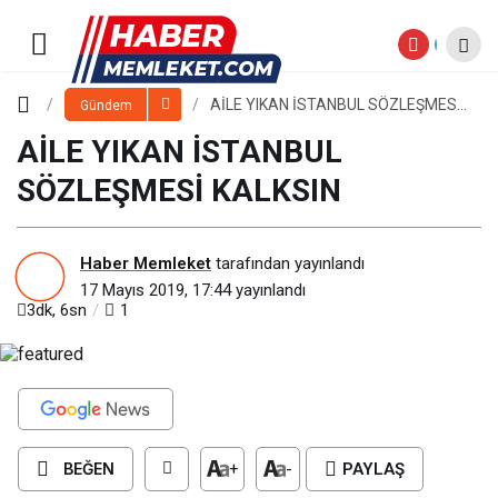
AİLE YIKAN İSTANBUL
SÖZLEŞMESİ KALKSIN
Paylaş
Yorum Yap
AİLE YIKAN İSTANBUL SÖZLEŞMESİ
Gündem
KALKSIN
AİLE YIKAN İSTANBUL
SÖZLEŞMESİ KALKSIN
Haber Memleket
tarafından yayınlandı
17 Mayıs 2019, 17:44
yayınlandı
3dk, 6sn
1
BEĞEN
+
-
PAYLAŞ