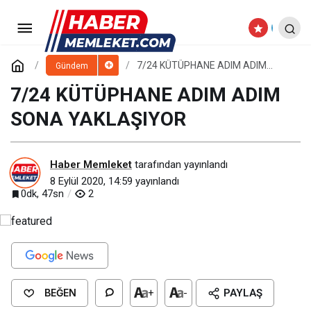
KOCASİNAN BELEDİYESİ KENDİ
SALÇASINI ÜRETTİ
Paylaş
Yorum Yap
7/24 KÜTÜPHANE ADIM ADIM
Gündem
SONA YAKLAŞIYOR
7/24 KÜTÜPHANE ADIM ADIM
SONA YAKLAŞIYOR
Haber Memleket
tarafından yayınlandı
8 Eylül 2020, 14:59
yayınlandı
0dk, 47sn
2
BEĞEN
+
-
PAYLAŞ