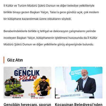
İl Kültür ve Turizm Müdürü Şükrü Dursun ve diğer belediye yetkilileriyle
birlikte binayı gezen Başkan Yalçın, Talas’a gece gündüz açık, çok modern
bir kütüphane kazandırmak üzere olduklarını söyledi.
Beraberindekilerle birlikte iç tefrişat ve dekorasyon çalışmalarını yerinde
inceleyen Başkan Yalçın, kütüphanenin işletilmesi hususunda da İl Kültür
Müdürü Şükrü Dursun ve diğer yetkililerle görüş alışverişinde bulundu.
Göz Atın
Gençliğin heyecanı, sporun
Kocasinan Belediyesi’nden