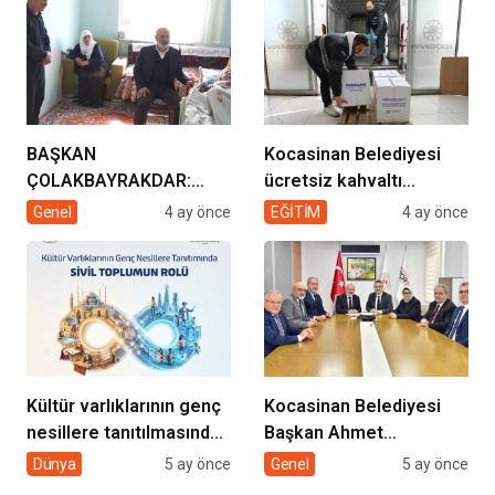
geliyor!
BAŞKAN
Kocasinan Belediyesi
ÇOLAKBAYRAKDAR:
ücretsiz kahvaltı
“EVDE SAĞLIK
desteği projesi
Genel
4 ay önce
EĞİTİM
4 ay önce
HİZMETİMİZLE DE
GÖNÜLLERE
DOKUNUYORUZ”
Kültür varlıklarının genç
Kocasinan Belediyesi
nesillere tanıtılmasında
Başkan Ahmet
sivil toplumun rolü
Çolakbayrakdar ile
Dünya
5 ay önce
Genel
5 ay önce
yeniliklere imza atıyor