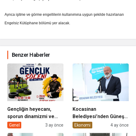
Ayrıca işitme ve görme engellilerin kullanımına uygun şekilde hazırlanan
Engelsiz Kütüphane bölümü yer alacak.
Benzer Haberler
Gençliğin heyecanı,
Kocasinan
sporun dinamizmi ve
Belediyesi’nden Güneş
müziğin coşkusu
Enerjisi Hamlesi
Genel
3 ay önce
Ekonomi
4 ay önce
Kocasinan’da bir araya