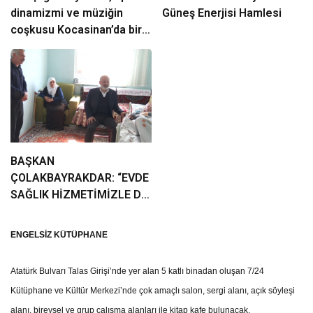
dinamizmi ve müziğin
Güneş Enerjisi Hamlesi
coşkusu Kocasinan’da bir
araya geliyor!
BAŞKAN
ÇOLAKBAYRAKDAR: “EVDE
SAĞLIK HİZMETİMİZLE DE
GÖNÜLLERE
DOKUNUYORUZ”
ENGELSİZ KÜTÜPHANE
Atatürk Bulvarı Talas Girişi’nde yer alan 5 katlı binadan oluşan 7/24
Kütüphane ve Kültür Merkezi’nde çok amaçlı salon, sergi alanı, açık söyleşi
alanı, bireysel ve grup çalışma alanları ile kitap kafe bulunacak.