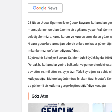
23 Nisan Ulusal Egemenlik ve Çocuk Bayramı kutlamaları çerç
mensuplarının soruları üzerine bir açıklama yapan Vali Şeh
belediyelerimizle, kamu kurum ve kuruluşlarımızla en güzel ş
Nisan’ı çocuklara armağan ederek onlara ne kadar güvendiğini 
imkanlarımızı seferber ediyoruz” dedi.
Büyükşehir Belediye Başkanı Dr. Memduh Büyükkılıç da 100’üncü
“Ancak bu kutlamalar yerine balkonlar ve pencerelerdeki vat
devletimize, milletimize, ay yıldızlı Türk Bayrağımıza sahip
kutlayacağız. Bizlere bugünü miras bırakan Gazi Mustafa Kema
da görkemli bir kutlama gerçekleştireceğiz” diye konuştu.
İhale ilanı Ko
Göz Atın