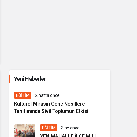
İhale ilanı Kocasinan Belediyesi
Yeni Haberler
5 gün önce
Genel
EĞİTİM
2 hafta önce
Kültürel Mirasın Genç Nesillere
Tanıtımında Sivil Toplumun Etkisi
EĞİTİM
3 ay önce
YENİMAHALLE İLÇE MİLLİ