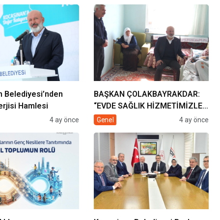
 Belediyesi’nden
BAŞKAN ÇOLAKBAYRAKDAR:
rjisi Hamlesi
“EVDE SAĞLIK HİZMETİMİZLE
DE GÖNÜLLERE
4 ay önce
Genel
4 ay önce
DOKUNUYORUZ”