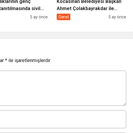
lıklarının genç
Kocasinan Belediyesi Başkan
tanıtılmasında sivil
Ahmet Çolakbayrakdar ile
rolü
yeniliklere imza atıyor
5 ay önce
Genel
5 ay önce
lar
*
ile işaretlenmişlerdir