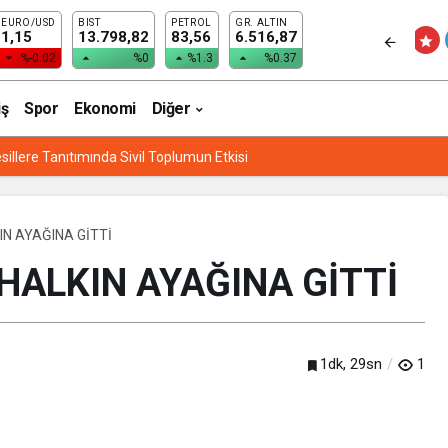
EURO/USD
BIST
PETROL
GR. ALTIN
ILDI
1,15
13.798,82
83,56
6.516,87
%-0.02
%0
%1.3
%0.37
iş
Spor
Ekonomi
Diğer
sillere Tanıtımında Sivil Toplumun Etkisi
IN AYAĞINA GİTTİ
 HALKIN AYAĞINA GİTTİ
1dk, 29sn
1