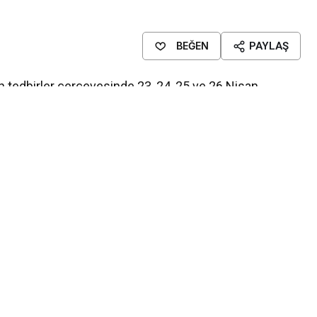
BEĞEN
PAYLAŞ
n tedbirler çerçevesinde 23, 24, 25 ve 26 Nisan
sıtlaması uygulanacak olması nedeniyle Kayseri
toplu ulaşım araçlarıyla ilgili planlama yapıldı.