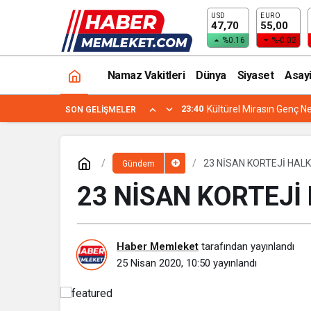
USD
EURO
EKMEK VE ULAŞIMDA PLANLAMA YAP
47,70
55,00
%0.16
%-0.02
Namaz Vakitleri
Dünya
Siyaset
Asay
23:40
Kültürel Mirasın Genç Ne
SON GELIŞMELER
23 NİSAN KORTEJİ HALK
Gündem
23 NİSAN KORTEJİ
Haber Memleket
tarafından yayınlandı
25 Nisan 2020, 10:50
yayınlandı