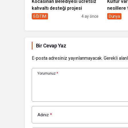
Kocasinan Belediyesi ücretsiz
Kültür var
kahvaltı desteği projesi
nesillere 
toplumun 
EĞİTİM
4 ay önce
Dünya
Bir Cevap Yaz
E-posta adresiniz yayınlanmayacak.
Gerekli alan
Yorumunuz
*
Adınız
*