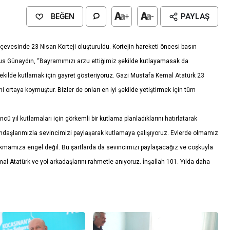
BEĞEN
+
-
PAYLAŞ
evesinde 23 Nisan Korteji oluşturuldu. Kortejin hareketi öncesi basın
mus Günaydın, “Bayramımızı arzu ettiğimiz şekilde kutlayamasak da
ekilde kutlamak için gayret gösteriyoruz. Gazi Mustafa Kemal Atatürk 23
ortaya koymuştur. Bizler de onları en iyi şekilde yetiştirmek için tüm
 yıl kutlamaları için görkemli bir kutlama planladıklarını hatırlatarak
andaşlarımızla sevincimizi paylaşarak kutlamaya çalışıyoruz. Evlerde olmamız
 çıkmamıza engel değil. Bu şartlarda da sevincimizi paylaşacağız ve coşkuyla
l Atatürk ve yol arkadaşlarını rahmetle anıyoruz. İnşallah 101. Yılda daha
Genel
EĞİTİM
casinan Belediyesi
Kültürel Mirasın Genç Nesillere
Tanıtımında Sivil Toplumun Etkis