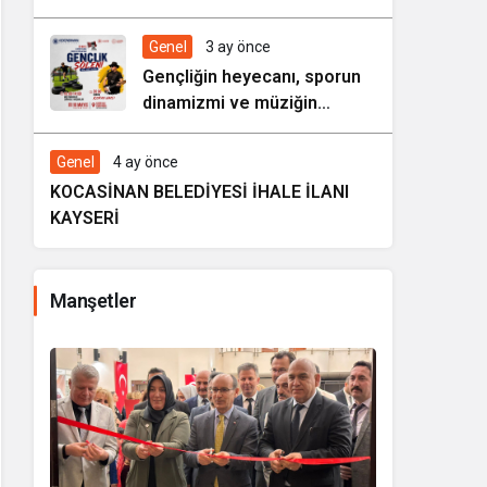
HAREZMİ PROJE ŞENLİĞİ”
Genel
3 ay önce
Gençliğin heyecanı, sporun
dinamizmi ve müziğin
coşkusu Kocasinan’da bir
araya geliyor!
Genel
4 ay önce
KOCASİNAN BELEDİYESİ İHALE İLANI
KAYSERİ
Manşetler
i