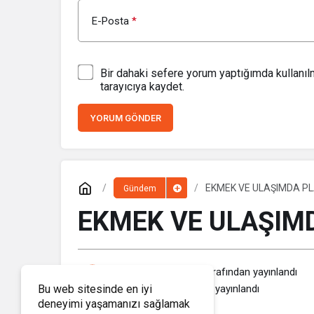
E-Posta
*
Bir dahaki sefere yorum yaptığımda kullanı
tarayıcıya kaydet.
YORUM GÖNDER
EKMEK VE ULAŞIMDA P
Gündem
EKMEK VE ULAŞIM
Haber Memleket
tarafından yayınlandı
22 Nisan 2020, 16:42
yayınlandı
Bu web sitesinde en iyi
deneyimi yaşamanızı sağlamak