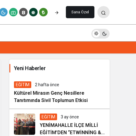
Paylaş
Yorum Yap
Sana Özel
İhale ilanı Kocasinan Belediyesi
Yeni Haberler
5 gün önce
Genel
EĞİTİM
2 hafta önce
Kültürel Mirasın Genç Nesillere
Tanıtımında Sivil Toplumun Etkisi
EĞİTİM
3 ay önce
YENİMAHALLE İLÇE MİLLİ
EĞİTİM’DEN “ETWİNNİNG &