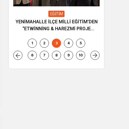
EĞİTİM
YENİMAHALLE İLÇE MİLLİ EĞİTİM’DEN
Gençliğin
“ETWİNNİNG & HAREZMİ PROJE
ve müziği
ŞENLİĞİ”
1
2
3
4
5
6
7
8
9
10