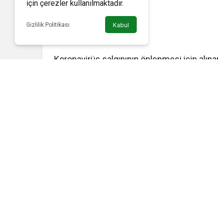
için çerezler kullanılmaktadır.
Gizlilik Politikası
Kabul
Koronavirüs salgınının önlenmesi için alına
tarihlerinde Kayseri’de de sokağa çıkma kı
Büyükşehir Belediyesi Ulaşım A.Ş. tarafından 