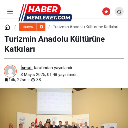
Turizmin Anadolu kültürüne
katkıları oldukça çeşitlidir.
Paylaş
Yorum Yap
Turizmin Anadolu Kültürüne Katkıları
Dünya
Turizmin Anadolu Kültürüne
Katkıları
İsmail
tarafından yayınlandı
3 Mayıs 2025, 01:48
yayınlandı
1dk, 22sn
38