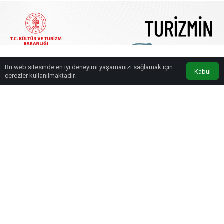
Bu web sitesinde en iyi deneyimi yaşamanızı sağlamak için
Anasayfa
Akış
Eczaneler
Trafik
Kabul
çerezler kullanılmaktadır.