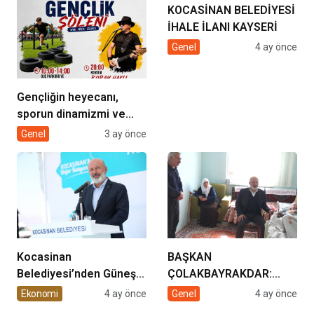
KOCASİNAN BELEDİYESİ
İHALE İLANI KAYSERİ
Genel
4 ay önce
Gençliğin heyecanı,
sporun dinamizmi ve
müziğin coşkusu
Genel
3 ay önce
Kocasinan’da bir araya
geliyor!
Kocasinan
BAŞKAN
Belediyesi’nden Güneş
ÇOLAKBAYRAKDAR:
Enerjisi Hamlesi
“EVDE SAĞLIK
Ekonomi
4 ay önce
Genel
4 ay önce
HİZMETİMİZLE DE