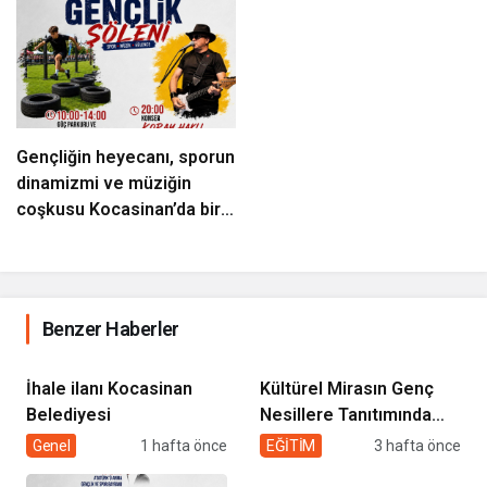
Gençliğin heyecanı, sporun
dinamizmi ve müziğin
coşkusu Kocasinan’da bir
araya geliyor!
Benzer Haberler
İhale ilanı Kocasinan
Kültürel Mirasın Genç
Belediyesi
Nesillere Tanıtımında
Sivil Toplumun Etkisi
Genel
1 hafta önce
EĞİTİM
3 hafta önce