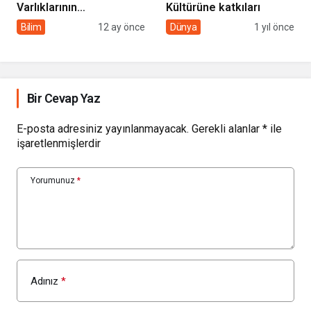
Varlıklarının
Kültürüne katkıları
Korunmasında Sivil
Bilim
12 ay önce
Dünya
1 yıl önce
Toplumun Rolü
Bir Cevap Yaz
E-posta adresiniz yayınlanmayacak.
Gerekli alanlar
*
ile
işaretlenmişlerdir
Yorumunuz
*
Adınız
*