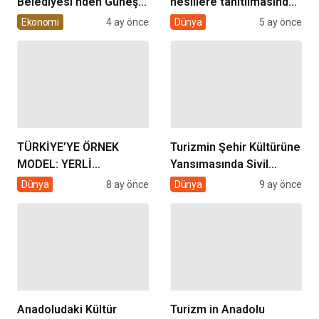
Belediyesi’nden Güneş
nesillere tanıtılmasında
Enerjisi Hamlesi
sivil toplumun rolü
Ekonomi
4 ay önce
Dünya
5 ay önce
TÜRKİYE’YE ÖRNEK
Turizmin Şehir Kültürüne
MODEL: YERLİ
Yansımasında Sivil
ÜRETİMDE KAYSERİ
Toplumun Rolü
Dünya
8 ay önce
Dünya
9 ay önce
ŞEKER ÜLKE
GÜNDEMİNDE
Anadoludaki Kültür
Turizm in Anadolu