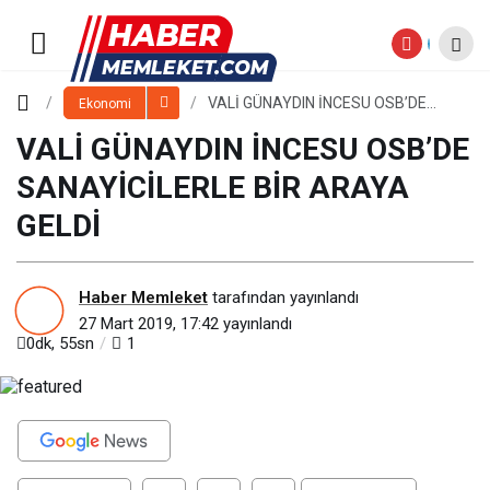
VALİ GÜNAYDIN İNCESU OSB’DE
SANAYİCİLERLE BİR ARAYA GELDİ
Paylaş
Yorum Yap
VALİ GÜNAYDIN İNCESU OSB’DE
Ekonomi
SANAYİCİLERLE BİR ARAYA GELDİ
VALİ GÜNAYDIN İNCESU OSB’DE
SANAYİCİLERLE BİR ARAYA
GELDİ
Haber Memleket
tarafından yayınlandı
27 Mart 2019, 17:42
yayınlandı
0dk, 55sn
1