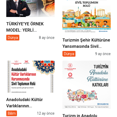
TÜRKİYE’YE ÖRNEK
MODEL: YERLİ
ÜRETİMDE KAYSERİ
Dünya
8 ay önce
Turizmin Şehir Kültürüne
ŞEKER ÜLKE
Yansımasında Sivil
GÜNDEMİNDE
Toplumun Rolü
Dünya
9 ay önce
Anadoludaki Kültür
Varlıklarının
Korunmasında Sivil
Bilim
12 ay önce
Turizm in Anadolu