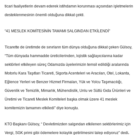
ticari faaliyetlerin devam ederek istihdamın korunması açısından işletmelerin
desteklenmesinin önemli olduğuna dikkat çekti.
“41 MESLEK KOMİTESİNİN TAMAMI SALGINDAN ETKİLENDİ”
Ticarette de üretimde de sınırların tüm dünya olduğuna dikkat çeken Gülsoy,
“Tüm dünyada hammadde üreticilerinden, lojistik sağlayıcılarına kadar
sektörleri etkileyen süreç Odamızda üyelerimizin temsil edildiği aralarında
Motorlu Kara Taşıtları Ticareti, Sigorta Acenteleri ve Aracıları, Otel, Lokanta,
Eğlence Yerleri ve Benzer Hizmet Firmaları, Yük ve Yolcu Taşımacılığı,
Güvenlik ve Temizlik, Mimarlık, Mühendislik, Unlu ve Sütlü Gıda Ürünleri ve
Üretimi ve Ticareti Meslek Komiteleri başka olmak üzere 41 meslek
komitemizin tamamını etkiledi” diye konuştu.
KTO Başkanı Gülsoy, “ Devletimizden salgından etkilenen sektörlerimiz için
Vergi, SGK primi gibi ödemelere kolaylık getirilmesini talep ediyoruz” dedi
.