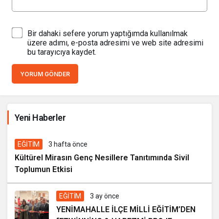
Bir dahaki sefere yorum yaptığımda kullanılmak
üzere adımı, e-posta adresimi ve web site adresimi
bu tarayıcıya kaydet.
YORUM GÖNDER
İhale ilanı Kocasinan Belediyesi
Yeni Haberler
1 hafta önce
EĞİTİM
3 hafta önce
Kültürel Mirasın Genç Nesillere Tanıtımında Sivil
Toplumun Etkisi
EĞİTİM
3 ay önce
YENİMAHALLE İLÇE MİLLİ EĞİTİM’DEN