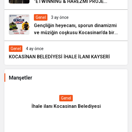
“ETWİNNİNG & HAREZMİ PROJE
ŞENLİĞİ”
Genel
3 ay önce
Gençliğin heyecanı, sporun dinamizmi
ve müziğin coşkusu Kocasinan’da bir
araya geliyor!
Genel
4 ay önce
KOCASİNAN BELEDİYESİ İHALE İLANI KAYSERİ
Manşetler
Genel
İhale ilanı Kocasinan Belediyesi