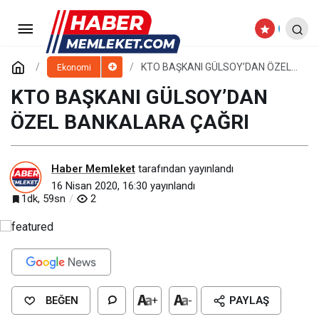
KTO BAŞKANI GÜLSOY’DAN
“ÖDEME KOLAYLIĞI” TALEBİ
Paylaş
Yorum Yap
KTO BAŞKANI GÜLSOY’DAN ÖZEL
Ekonomi
BANKALARA ÇAĞRI
KTO BAŞKANI GÜLSOY’DAN
ÖZEL BANKALARA ÇAĞRI
Haber Memleket
tarafından yayınlandı
16 Nisan 2020, 16:30
yayınlandı
1dk, 59sn
2
BEĞEN
+
-
PAYLAŞ