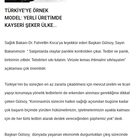
TÜRKİYE’YE ÖRNEK
MODEL: YERLİ ÜRETİMDE
KAYSERİ ŞEKER ÜLKE
GÜNDEMİNDE
Sağlık Bakanı Dr. Fahrettin Koca’ya teşekkür eden Başkan Gülsoy, Sayın
Bakanımızın “ Salgınlarda olaylar panikle kontrolden çıkar. Tedbir ve panik,
birbirinin zıttıdır. Tebdirleri sıkı tutalım. Virüsle temas ihtimalini sıfırlayalım”
açıklaması çok önemlidir.
Türkiye’nin bu süreçten en az zararla çıkabilmesi için mevcut üretim ve ticari
yapıyı korumaya yönelik tedbirlerin de erkenden alınması gerektiğine dikkat
çeken Gülsoy, “Koronavirüs sürecini halkın sağlığı açısından bugüne kadar
çok başarılı biçimde yürüten hükümetimizin, işletmelerimizin ayakta kalması
için de her türlü tedbiri alarak destek vereceğinden şüphemiz yok” dedi.
Başkan Gülsoy, dünyada yaşanan ekonomik durgunluktan çıkış sürecinde