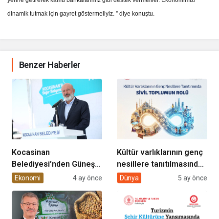
yerine getirerek kamu bankalarımız gibi destek vermeliler. Ekonomimizi
dinamik tutmak için gayret göstermeliyiz. ” diye konuştu.
Benzer Haberler
Kocasinan
Kültür varlıklarının genç
Belediyesi’nden Güneş
nesillere tanıtılmasında
Enerjisi Hamlesi
sivil toplumun rolü
Ekonomi
4 ay önce
Dünya
5 ay önce