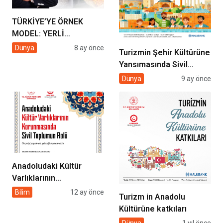
TÜRKİYE’YE ÖRNEK
MODEL: YERLİ
ÜRETİMDE KAYSERİ
Dünya
8 ay önce
Turizmin Şehir Kültürüne
ŞEKER ÜLKE
Yansımasında Sivil
GÜNDEMİNDE
Toplumun Rolü
Dünya
9 ay önce
Anadoludaki Kültür
Varlıklarının
Korunmasında Sivil
Bilim
12 ay önce
Turizm in Anadolu
Toplumun Rolü
Kültürüne katkıları
Dünya
1 yıl önce