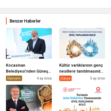
Benzer Haberler
Kocasinan
Kültür varlıklarının genç
Belediyesi’nden Güneş
nesillere tanıtılmasında
Enerjisi Hamlesi
sivil toplumun rolü
Ekonomi
4 ay önce
Dünya
5 ay önce