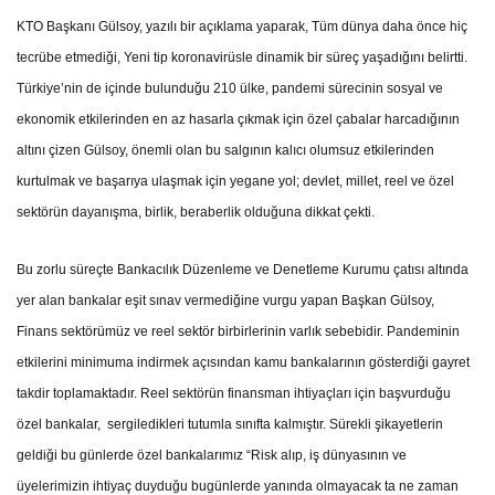
KTO Başkanı Gülsoy, yazılı bir açıklama yaparak, Tüm dünya daha önce hiç
tecrübe etmediği, Yeni tip koronavirüsle dinamik bir süreç yaşadığını belirtti.
Türkiye’nin de içinde bulunduğu 210 ülke, pandemi sürecinin sosyal ve
ekonomik etkilerinden en az hasarla çıkmak için özel çabalar harcadığının
altını çizen Gülsoy, önemli olan bu salgının kalıcı olumsuz etkilerinden
kurtulmak ve başarıya ulaşmak için yegane yol; devlet, millet, reel ve özel
sektörün dayanışma, birlik, beraberlik olduğuna dikkat çekti.
Bu zorlu süreçte Bankacılık Düzenleme ve Denetleme Kurumu çatısı altında
yer alan bankalar eşit sınav vermediğine vurgu yapan Başkan Gülsoy,
Finans sektörümüz ve reel sektör birbirlerinin varlık sebebidir. Pandeminin
etkilerini minimuma indirmek açısından kamu bankalarının gösterdiği gayret
takdir toplamaktadır. Reel sektörün finansman ihtiyaçları için başvurduğu
özel bankalar, sergiledikleri tutumla sınıfta kalmıştır. Sürekli şikayetlerin
geldiği bu günlerde özel bankalarımız “Risk alıp, iş dünyasının ve
üyelerimizin ihtiyaç duyduğu bugünlerde yanında olmayacak ta ne zaman