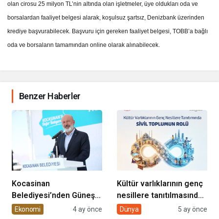
olan cirosu 25 milyon TL’nin altında olan işletmeler, üye oldukları oda ve
borsalardan faaliyet belgesi alarak, koşulsuz şartsız, Denizbank üzerinden
krediye başvurabilecek. Başvuru için gereken faaliyet belgesi, TOBB’a bağlı
oda ve borsaların tamamından online olarak alınabilecek.
Benzer Haberler
Kocasinan
Kültür varlıklarının genç
Belediyesi’nden Güneş
nesillere tanıtılmasında
Enerjisi Hamlesi
sivil toplumun rolü
Ekonomi
4 ay önce
Dünya
5 ay önce