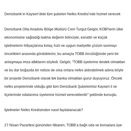
Denizbank’ın Kayseri’deki tüm şubeleri Nefes Kredisi’nde hizmet verecek
Denizbank Orta Anadolu Bölge Müdürü Cem Turgut Gelgör, KOBİ’lerin ülke
ekonomisine sağladığı katma değerin bilinciyle, esnafın ve küçük
işletmelerin ihtiyaçlarına kolay, hızlı ve uygun maliyetle çözüm sunmayı
öncelikleri arasında gördüklerini, bu amaçla TOBB öncülüğünde yeni bir
anlaşmaya imza attıklarını söyledi. Gelgör, “TOBB üyelerine destek olmaktan
ve bu dar boğazda bir nebze de olsa onlara nefes aldırabilmek adına böyle
bir projede Denizbank olarak tek banka olmaktan gurur duyuyoruz. Önceki
nefes projelerinde olduğu gibi tüm Denizbank Şubelerimiz Kayseri il ve
ilçelerinde odalarımız üyelerine hizmet vereceklerdir” şeklinde konuştu.
İşletmeler Nefes Kredisinden nasıl faydalanacak?
27 Nisan Pazartesi gününden itibaren; TOBB’a bağlı oda ve borsalara üye