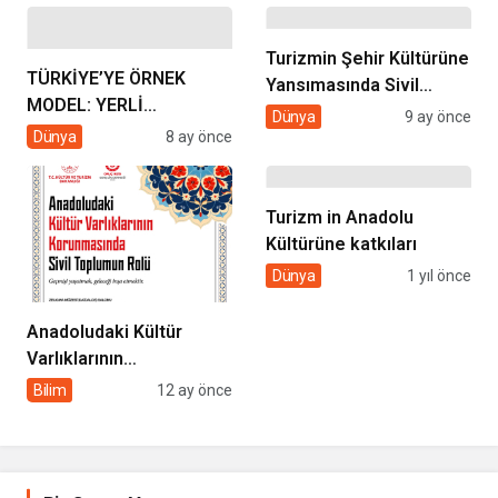
Turizmin Şehir Kültürüne
TÜRKİYE’YE ÖRNEK
Yansımasında Sivil
MODEL: YERLİ
Toplumun Rolü
Dünya
9 ay önce
ÜRETİMDE KAYSERİ
Dünya
8 ay önce
ŞEKER ÜLKE
GÜNDEMİNDE
Turizm in Anadolu
Kültürüne katkıları
Dünya
1 yıl önce
Anadoludaki Kültür
Varlıklarının
Korunmasında Sivil
Bilim
12 ay önce
Toplumun Rolü