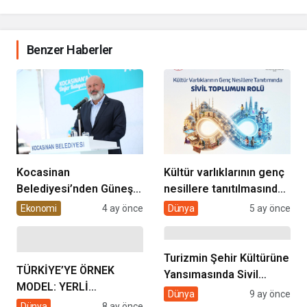
Benzer Haberler
Kocasinan
Kültür varlıklarının genç
Belediyesi’nden Güneş
nesillere tanıtılmasında
Enerjisi Hamlesi
sivil toplumun rolü
Ekonomi
4 ay önce
Dünya
5 ay önce
Turizmin Şehir Kültürüne
TÜRKİYE’YE ÖRNEK
Yansımasında Sivil
MODEL: YERLİ
Toplumun Rolü
Dünya
9 ay önce
ÜRETİMDE KAYSERİ
Dünya
8 ay önce