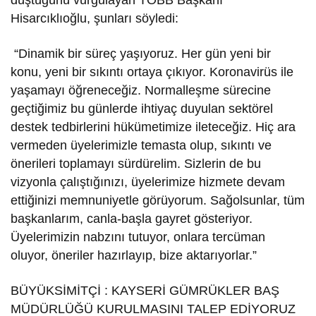
düştüğünü vurgulayan TOBB Başkanı
Hisarcıklıoğlu, şunları söyledi:
“Dinamik bir süreç yaşıyoruz. Her gün yeni bir
konu, yeni bir sıkıntı ortaya çıkıyor. Koronavirüs ile
yaşamayı öğreneceğiz. Normalleşme sürecine
geçtiğimiz bu günlerde ihtiyaç duyulan sektörel
destek tedbirlerini hükümetimize ileteceğiz. Hiç ara
vermeden üyelerimizle temasta olup, sıkıntı ve
önerileri toplamayı sürdürelim. Sizlerin de bu
vizyonla çalıştığınızı, üyelerimize hizmete devam
ettiğinizi memnuniyetle görüyorum. Sağolsunlar, tüm
başkanlarım, canla-başla gayret gösteriyor.
Üyelerimizin nabzını tutuyor, onlara tercüman
oluyor, öneriler hazırlayıp, bize aktarıyorlar.”
BÜYÜKSİMİTÇİ : KAYSERİ GÜMRÜKLER BAŞ
MÜDÜRLÜĞÜ KURULMASINI TALEP EDİYORUZ