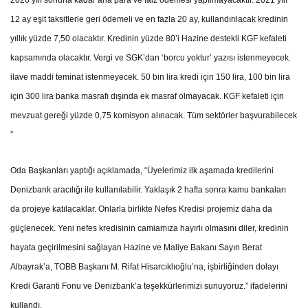
2020 yılı sonuna kadar ana para ve faiz ödemesi yapılmayacaktır. 2021 yılı
12 ay eşit taksitlerle geri ödemeli ve en fazla 20 ay, kullandırılacak kredinin
yıllık yüzde 7,50 olacaktır. Kredinin yüzde 80’i Hazine destekli KGF kefaleti
kapsamında olacaktır. Vergi ve SGK’dan ‘borcu yoktur’ yazısı istenmeyecek.
ilave maddi teminat istenmeyecek. 50 bin lira kredi için 150 lira, 100 bin lira
için 300 lira banka masrafı dışında ek masraf olmayacak. KGF kefaleti için
mevzuat gereği yüzde 0,75 komisyon alınacak. Tüm sektörler başvurabilecek
”
Oda Başkanları yaptığı açıklamada, “Üyelerimiz ilk aşamada kredilerini
Denizbank aracılığı ile kullanılabilir. Yaklaşık 2 hafta sonra kamu bankaları
da projeye katılacaklar. Onlarla birlikte Nefes Kredisi projemiz daha da
güçlenecek. Yeni nefes kredisinin camiamıza hayırlı olmasını diler, kredinin
hayata geçirilmesini sağlayan Hazine ve Maliye Bakanı Sayın Berat
Albayrak’a, TOBB Başkanı M. Rifat Hisarcıklıoğlu’na, işbirliğinden dolayı
Kredi Garanti Fonu ve Denizbank’a teşekkürlerimizi sunuyoruz.” ifadelerini
kullandı.