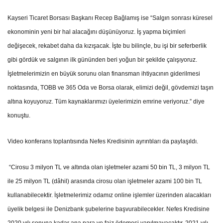
Kayseri Ticaret Borsası Başkanı Recep Bağlamış ise “Salgın sonrası küresel
ekonominin yeni bir hal alacağını düşünüyoruz. İş yapma biçimleri
değişecek, rekabet daha da kızışacak. İşte bu bilinçle, bu işi bir seferberlik
gibi gördük ve salgının ilk gününden beri yoğun bir şekilde çalışıyoruz.
İşletmelerimizin en büyük sorunu olan finansman ihtiyacının giderilmesi
noktasında, TOBB ve 365 Oda ve Borsa olarak, elimizi değil, gövdemizi taşın
altına koyuyoruz. Tüm kaynaklarımızı üyelerimizin emrine veriyoruz.” diye
konuştu.
Video konferans toplantısında Nefes Kredisinin ayrıntıları da paylaşıldı.
“Cirosu 3 milyon TL ve altında olan işletmeler azami 50 bin TL, 3 milyon TL
ile 25 milyon TL (dâhil) arasında cirosu olan işletmeler azami 100 bin TL
kullanabilecektir. İşletmelerimiz odamız online işlemler üzerinden alacakları
üyelik belgesi ile Denizbank şubelerine başvurabilecekler. Nefes Kredisine