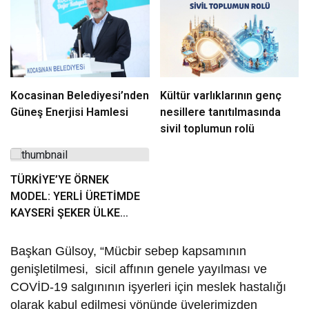
Kocasinan Belediyesi’nden
Kültür varlıklarının genç
Güneş Enerjisi Hamlesi
nesillere tanıtılmasında
sivil toplumun rolü
TÜRKİYE’YE ÖRNEK
MODEL: YERLİ ÜRETİMDE
KAYSERİ ŞEKER ÜLKE
GÜNDEMİNDE
Başkan Gülsoy, “Mücbir sebep kapsamının
genişletilmesi, sicil affının genele yayılması ve
COVİD-19 salgınının işyerleri için meslek hastalığı
olarak kabul edilmesi yönünde üyelerimizden