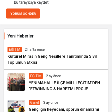
bu tarayıcıya kaydet.
YORUM GÖNDER
İhale ilanı Kocasinan Belediyesi
Yeni Haberler
2 gün önce
EĞİTİM
2 hafta önce
Kültürel Mirasın Genç Nesillere Tanıtımında Sivil
Toplumun Etkisi
EĞİTİM
2 ay önce
YENİMAHALLE İLÇE MİLLİ EĞİTİM’DEN
“ETWİNNİNG & HAREZMİ PROJE
ŞENLİĞİ”
Genel
3 ay önce
Gençliğin heyecanı, sporun dinamizmi