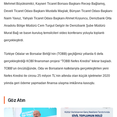
Mehmet Büyüksimitci, Kayseri Ticaret Borsası Başkanı Recep Bağlamış,
Develi Ticaret Odası Başkanı Mustafa Maşlak, Bünyan Ticaret Odası Başkanı
Naim Yavuz, Yahyalı Ticaret Odası Başkanı Ahmet Koyuncu, Denizbank Orta
Anadolu Bölge Müdürü Cem Turgut Gelgör ile Denizbank Şube Müdürü
Murat Bağ ve basın kuruluş temsilcileri video konferans yoluyla toplantı
gerçekleştirdi.
Türkiye Odalar ve Borsalar Birliği’nin (TOBB) geçtiğimiz yıllarda 6 defa
gerçekleştirdiği KOBİ finansman projesi “TOBB Nefes Kredisi” tekrar başladı.
TOBB’un öncülüğünde, Oda ve Borsaların katkılarıyla gerçekleştirilen yeni
Nefes Kredisi ile cirosu 25 milyon TL’nin altında olan küçük işletmeler 2020
yılında geri ödeme yapmadan finansa ulaşma imkânına kavuştu.
Göz Atın