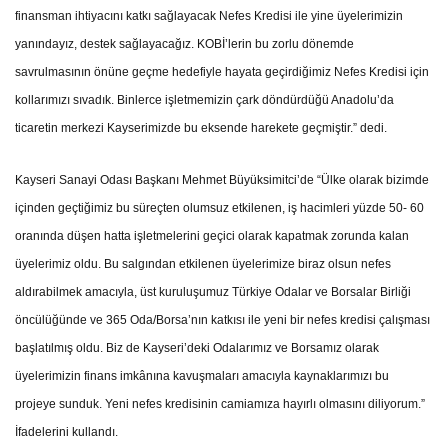
finansman ihtiyacını katkı sağlayacak Nefes Kredisi ile yine üyelerimizin
yanındayız, destek sağlayacağız. KOBİ’lerin bu zorlu dönemde
savrulmasının önüne geçme hedefiyle hayata geçirdiğimiz Nefes Kredisi için
kollarımızı sıvadık. Binlerce işletmemizin çark döndürdüğü Anadolu’da
ticaretin merkezi Kayserimizde bu eksende harekete geçmiştir.” dedi.
Kayseri Sanayi Odası Başkanı Mehmet Büyüksimitci’de “Ülke olarak bizimde
içinden geçtiğimiz bu süreçten olumsuz etkilenen, iş hacimleri yüzde 50- 60
oranında düşen hatta işletmelerini geçici olarak kapatmak zorunda kalan
üyelerimiz oldu. Bu salgından etkilenen üyelerimize biraz olsun nefes
aldırabilmek amacıyla, üst kuruluşumuz Türkiye Odalar ve Borsalar Birliği
öncülüğünde ve 365 Oda/Borsa’nın katkısı ile yeni bir nefes kredisi çalışması
başlatılmış oldu. Biz de Kayseri’deki Odalarımız ve Borsamız olarak
üyelerimizin finans imkânına kavuşmaları amacıyla kaynaklarımızı bu
projeye sunduk. Yeni nefes kredisinin camiamıza hayırlı olmasını diliyorum.”
İfadelerini kullandı.