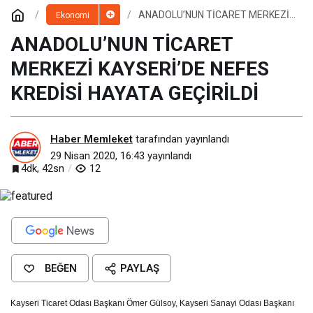
ANADOLU’NUN TİCARET MERKEZİ
Ekonomi
KAYSERİ’DE NEFES KREDİSİ
HAYATA GEÇİRİLDİ
ANADOLU’NUN TİCARET
MERKEZİ KAYSERİ’DE NEFES
KREDİSİ HAYATA GEÇİRİLDİ
Haber Memleket
tarafından yayınlandı
29 Nisan 2020, 16:43
yayınlandı
4dk, 42sn
12
BEĞEN
PAYLAŞ
Kayseri Ticaret Odası Başkanı Ömer Gülsoy, Kayseri Sanayi Odası Başkanı