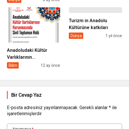
ŞEKER ÜLKE
GÜNDEMİNDE
Turizm in Anadolu
Kültürüne katkıları
Dünya
1 yıl önce
Anadoludaki Kültür
Varlıklarının
Korunmasında Sivil
Bilim
12 ay önce
Toplumun Rolü
Bir Cevap Yaz
E-posta adresiniz yayınlanmayacak.
Gerekli alanlar
*
ile
işaretlenmişlerdir