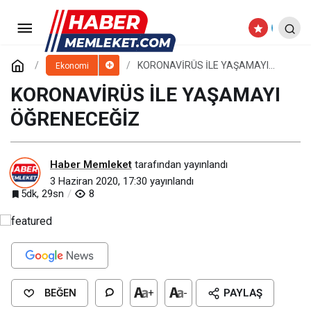
ANADOLU’NUN TİCARET
MERKEZİ KAYSERİ’DE NEFES KREDİSİ
Paylaş
Yorum Yap
KORONAVİRÜS İLE YAŞAMAYI
Ekonomi
ÖĞRENECEĞİZ
KORONAVİRÜS İLE YAŞAMAYI
HAYATA GEÇİRİLDİ
ÖĞRENECEĞİZ
Haber Memleket
tarafından yayınlandı
3 Haziran 2020, 17:30
yayınlandı
5dk, 29sn
8
BEĞEN
+
-
PAYLAŞ