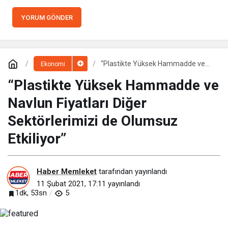
YORUM GÖNDER
“Plastikte Yüksek Hammadde ve
Ekonomi
Navlun Fiyatları Diğer Sektörlerimizi
de Olumsuz Etkiliyor”
“Plastikte Yüksek Hammadde ve
Navlun Fiyatları Diğer
Sektörlerimizi de Olumsuz
Etkiliyor”
Haber Memleket
tarafından yayınlandı
11 Şubat 2021, 17:11
yayınlandı
1dk, 53sn
5