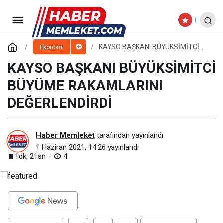
“Plastikte Yüksek Hammadde ve
Navlun Fiyatları Diğer Sektörlerimizi de
Paylaş
Yorum Yap
KAYSO BAŞKANI BÜYÜKSİMİTCİ
Ekonomi
BÜYÜME RAKAMLARINI
DEĞERLENDİRDİ
KAYSO BAŞKANI BÜYÜKSİMİTCİ
Olumsuz Etkiliyor”
BÜYÜME RAKAMLARINI
DEĞERLENDİRDİ
Haber Memleket
tarafından yayınlandı
1 Haziran 2021, 14:26
yayınlandı
1dk, 21sn
4