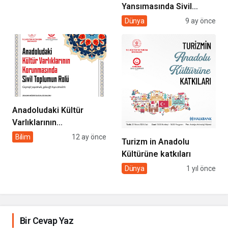
Yansımasında Sivil
GÜNDEMİNDE
Toplumun Rolü
Dünya
9 ay önce
Anadoludaki Kültür
Varlıklarının
Korunmasında Sivil
Bilim
12 ay önce
Turizm in Anadolu
Toplumun Rolü
Kültürüne katkıları
Dünya
1 yıl önce
Bir Cevap Yaz