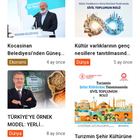
Kocasinan
Kültür varlıklarının genç
Belediyesi’nden Güneş
nesillere tanıtılmasında
Enerjisi Hamlesi
sivil toplumun rolü
Ekonomi
4 ay önce
Dünya
5 ay önce
TÜRKİYE’YE ÖRNEK
MODEL: YERLİ
ÜRETİMDE KAYSERİ
Dünya
8 ay önce
Turizmin Şehir Kültürüne
ŞEKER ÜLKE