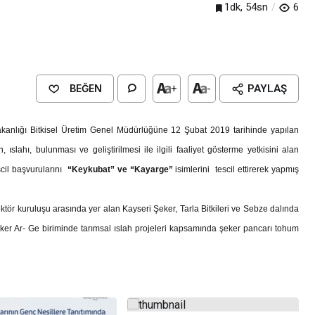
1dk, 54sn
6
BEĞEN
+
-
PAYLAŞ
kanlığı Bitkisel Üretim Genel Müdürlüğüne 12 Şubat 2019 tarihinde yapılan
 ıslahı, bulunması ve geliştirilmesi ile ilgili faaliyet gösterme yetkisini alan
scil başvurularını
“Keykubat” ve “Kayarge”
isimlerini tescil ettirerek yapmış
ör kuruluşu arasında yer alan Kayseri Şeker, Tarla Bitkileri ve Sebze dalında
eker Ar- Ge biriminde tarımsal ıslah projeleri kapsamında şeker pancarı tohum
Genel
EĞİTİM
casinan Belediyesi
Kültürel Mirasın Genç Nesillere
Tanıtımında Sivil Toplumun Etkis