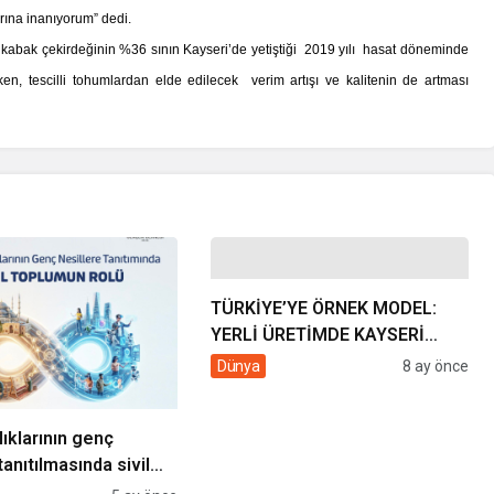
rına inanıyorum” dedi.
 kabak çekirdeğinin %36 sının Kayseri’de yetiştiği 2019 yılı hasat döneminde
en, tescilli tohumlardan elde edilecek verim artışı ve kalitenin de artması
TÜRKİYE’YE ÖRNEK MODEL:
YERLİ ÜRETİMDE KAYSERİ
ŞEKER ÜLKE GÜNDEMİNDE
Dünya
8 ay önce
lıklarının genç
tanıtılmasında sivil
rolü