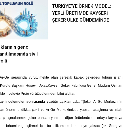
TÜRKİYE’YE ÖRNEK MODEL:
YERLİ ÜRETİMDE KAYSERİ
ŞEKER ÜLKE GÜNDEMİNDE
ıklarının genç
anıtılmasında sivil
rolü
r-Ge serasında yürütülmekte olan çerezlik kabak çekirdeği tohum ıslahı
m Kurulu Başkanı Hüseyin Akay,Kayseri Şeker Fabrikası Genel Müdürü Osman
kte inceleyip Proje yürütücülerinden bilgi aldılar.
y incelemeler sonrasında yaptığı açıklamada;
“Şeker Ar-Ge Merkezi’nin
ından önemine dikkat çekti ve Ar-Ge Merkezimizde yapılan araştırma ve ıslah
-ge çalışmalarımızı şeker pancarı yanında diğer ürünlerde de ortaya koymaya
gun tohumlar geliştirmek için bu istikamette ilerlemeye çalışacağız. Genç ve