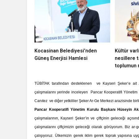
Kocasinan Belediyesi’nden
Kültür varl
Güneş Enerjisi Hamlesi
nesillere t
toplumun 
TÜBİTAK tarafından desteklenen ve Kayseri Şeker’e ait A
çalışmalarını yerinde inceleyen Pancar Kooperatifi Yöneti
Canıtez ve diğer yetkililer Şeker Ar-Ge Merkezi arazisinde birli
Pancar Kooperatifi Yönetim Kurulu Başkanı Hüseyin Aka
çalışmalarının, Kayseri Şeker’in ve çiftçinin geleceği açıs
çalışmalarını çiftçimizin geleceği olarak görüyorum. Biz ar
çalışıyoruz. Ülkemizin gerek iklim gerek toprak yapısına uy