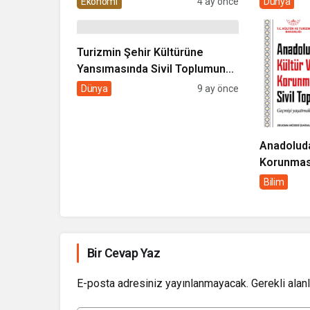
Ekonomi
4 ay önce
Dünya
Turizmin Şehir Kültürüne
Yansımasında Sivil Toplumun
Rolü
Dünya
9 ay önce
Anadoludak
Korunması
Rolü
Bilim
Bir Cevap Yaz
E-posta adresiniz yayınlanmayacak.
Gerekli alan