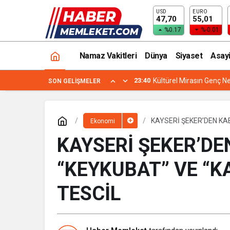
USD
EURO
47,70
55,01
%0.17
%-0.01
Namaz Vakitleri
Dünya
Siyaset
Asay
23:40
Kültürel Mirasın Genç Ne
SON GELIŞMELER
KAYSERİ ŞEKER’DEN KA
Ekonomi
TESCİL
KAYSERİ ŞEKER’DE
“KEYKUBAT” VE “K
TESCİL