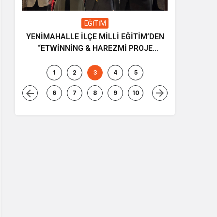
EĞİTİM
YENİMAHALLE İLÇE MİLLİ EĞİTİM’DEN
Gençliğin
“ETWİNNİNG & HAREZMİ PROJE
ve müziği
ŞENLİĞİ”
1
2
3
4
5
6
7
8
9
10