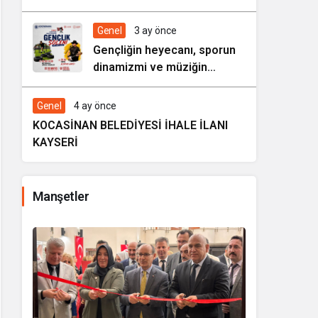
HAREZMİ PROJE ŞENLİĞİ”
Genel
3 ay önce
Gençliğin heyecanı, sporun
dinamizmi ve müziğin
coşkusu Kocasinan’da bir
araya geliyor!
Genel
4 ay önce
KOCASİNAN BELEDİYESİ İHALE İLANI
KAYSERİ
Manşetler
i