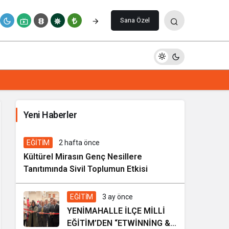
Yorum Yap
Sana Özel
İhale ilanı Kocasinan Belediyesi
Yeni Haberler
6 gün önce
Genel
EĞİTİM
2 hafta önce
Kültürel Mirasın Genç Nesillere
Tanıtımında Sivil Toplumun Etkisi
EĞİTİM
3 ay önce
YENİMAHALLE İLÇE MİLLİ
EĞİTİM’DEN “ETWİNNİNG &