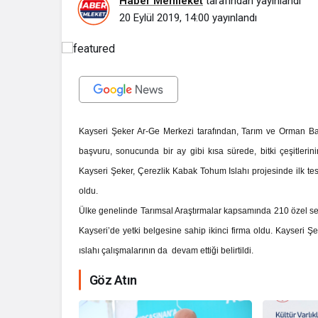
Haber Memleket
tarafından yayınlandı
20 Eylül 2019, 14:00
yayınlandı
Kayseri Şeker Ar-Ge Merkezi tarafından, Tarım ve Orman Ba
başvuru, sonucunda bir ay gibi kısa sürede, bitki çeşitlerinin,
Kayseri Şeker, Çerezlik Kabak Tohum Islahı projesinde ilk te
oldu.
Ülke genelinde Tarımsal Araştırmalar kapsamında 210 özel sekt
Kayseri’de yetki belgesine sahip ikinci firma oldu. Kayseri Ş
ıslahı çalışmalarının da devam ettiği belirtildi.
İhale ilanı Ko
Göz Atın