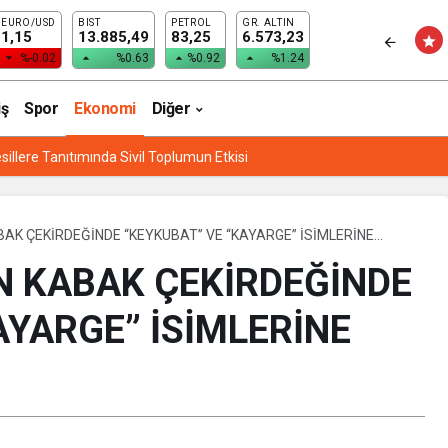
EURO/USD
BIST
PETROL
GR. ALTIN
KAYSERİ ŞEKER’DEN KABAK ÇEKİRDEĞİNDE “KEYKUBAT” VE “KAYARGE” İSİMLERİNE TESCİL
1,15
13.885,49
83,25
6.573,23
%-0.02
%0.63
%0.92
%1.24
iş
Spor
Ekonomi
Diğer
sillere Tanıtımında Sivil Toplumun Etkisi
BAK ÇEKİRDEĞİNDE “KEYKUBAT” VE “KAYARGE” İSİMLERİNE
N KABAK ÇEKİRDEĞİNDE
AYARGE” İSİMLERİNE