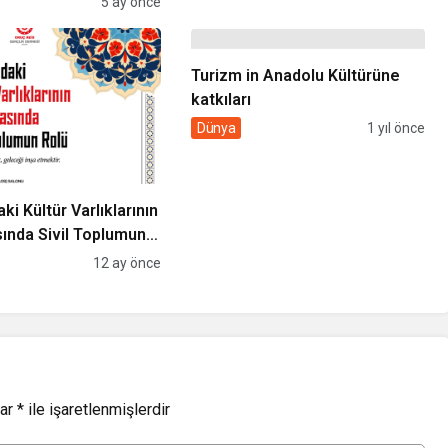
5 ay önce
Turizm in Anadolu Kültürüne
katkıları
Dünya
1 yıl önce
i Kültür Varlıklarının
nda Sivil Toplumun
12 ay önce
lar
*
ile işaretlenmişlerdir