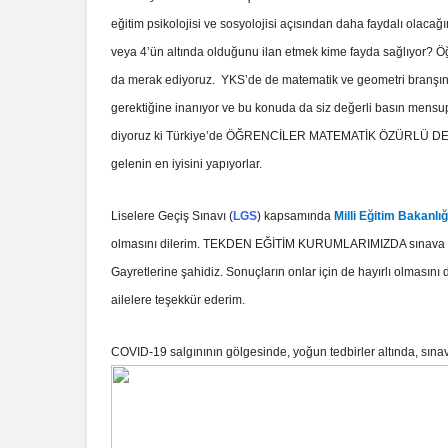
eğitim psikolojisi ve sosyolojisi açısından daha faydalı olaca
veya 4’ün altında olduğunu ilan etmek kime fayda sağlıyor? 
da merak ediyoruz. YKS’de de matematik ve geometri branşında
gerektiğine inanıyor ve bu konuda da siz değerli basın men
diyoruz ki Türkiye’de ÖĞRENCİLER MATEMATİK ÖZÜRLÜ DEĞİL. 
gelenin en iyisini yapıyorlar.
Liselere Geçiş Sınavı (
LGS
) kapsamında
Milli Eğitim Bakanlığ
olmasını dilerim. TEKDEN EĞİTİM KURUMLARIMIZDA sınava giren
Gayretlerine şahidiz. Sonuçların onlar için de hayırlı olmasını
ailelere teşekkür ederim.
COVID-19 salgınının gölgesinde, yoğun tedbirler altında, sına