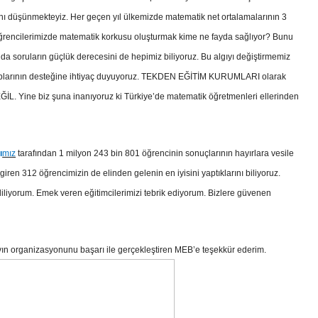
ğını düşünmekteyiz. Her geçen yıl ülkemizde matematik net ortalamalarının 3
Öğrencilerimizde matematik korkusu oluşturmak kime ne fayda sağlıyor? Bunu
 soruların güçlük derecesini de hepimiz biliyoruz. Bu algıyı değiştirmemiz
suplarının desteğine ihtiyaç duyuyoruz. TEKDEN EĞİTİM KURUMLARI olarak
Yine biz şuna inanıyoruz ki Türkiye’de matematik öğretmenleri ellerinden
ı
mız
tarafından 1 milyon 243 bin 801 öğrencinin sonuçlarının hayırlara vesile
 312 öğrencimizin de elinden gelenin en iyisini yaptıklarını biliyoruz.
 diliyorum. Emek veren eğitimcilerimizi tebrik ediyorum. Bizlere güvenen
vın organizasyonunu başarı ile gerçekleştiren MEB’e teşekkür ederim.