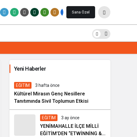
Paylaş
Yorum Yap
Sana Özel
İhale ilanı Kocasinan Belediyesi
Yeni Haberler
7 gün önce
Genel
EĞİTİM
3 hafta önce
Kültürel Mirasın Genç Nesillere
Tanıtımında Sivil Toplumun Etkisi
EĞİTİM
3 ay önce
YENİMAHALLE İLÇE MİLLİ
EĞİTİM’DEN “ETWİNNİNG &