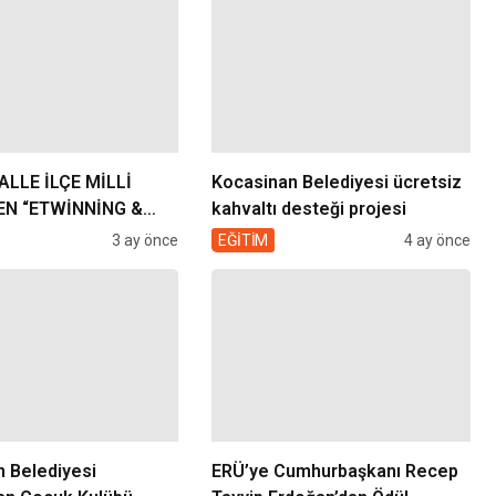
LLE İLÇE MİLLİ
Kocasinan Belediyesi ücretsiz
EN “ETWİNNİNG &
kahvaltı desteği projesi
PROJE ŞENLİĞİ”
3 ay önce
EĞİTİM
4 ay önce
 Belediyesi
ERÜ’ye Cumhurbaşkanı Recep