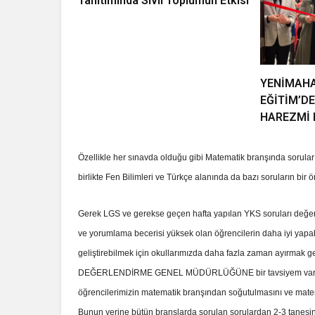
Tanıtımında Sivil Toplumun Etkisi
YENİMAHA
EĞİTİM’D
HAREZMİ 
Özellikle her sınavda olduğu gibi Matematik branşında soruları
birlikte Fen Bilimleri ve Türkçe alanında da bazı soruların bir 
Gerek LGS ve gerekse geçen hafta yapılan YKS soruları değ
ve yorumlama becerisi yüksek olan öğrencilerin daha iyi y
geliştirebilmek için okullarımızda daha fazla zaman ayırmak
DEĞERLENDİRME GENEL MÜDÜRLÜĞÜNE bir tavsiyem var. Sınav
öğrencilerimizin matematik branşından soğutulmasını ve mate
Bunun yerine bütün branşlarda sorulan sorulardan 2-3 tanesinin