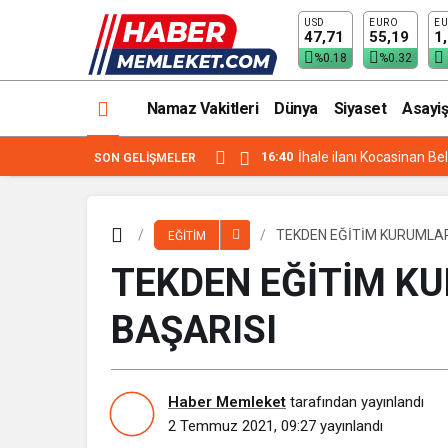
USD
EURO
EU
TEKDEN EĞİTİM KURUMLARININ BÜYÜ
47,71
55,19
1
%0.18
%0.32
Namaz Vakitleri
Dünya
Siyaset
Asayiş
16:40
İhale ilanı Kocasinan Be
SON GELIŞMELER
TEKDEN EĞİTİM KURUMLAR
EĞİTİM
TEKDEN EĞİTİM K
BAŞARISI
Haber Memleket
tarafından yayınlandı
2 Temmuz 2021, 09:27
yayınlandı