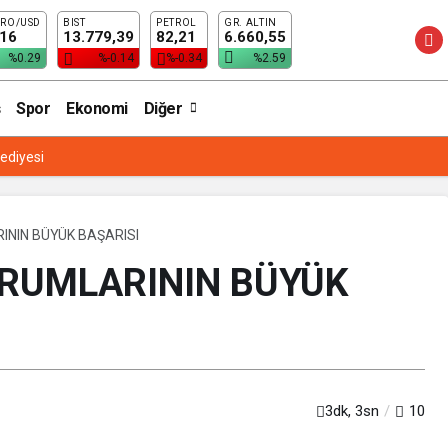
RO/USD
BIST
PETROL
GR. ALTIN
K BAŞARISI
,16
13.779,39
82,21
6.660,55
%0.29
%-0.14
%-0.34
%2.59
Spor
Ekonomi
Diğer
lediyesi
ININ BÜYÜK BAŞARISI
URUMLARININ BÜYÜK
3dk, 3sn
10