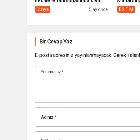
nesillere tanıtılmasında sivil
Mimarsin
toplumun rolü
Dünya
5 ay önce
EĞİTİM
Bir Cevap Yaz
E-posta adresiniz yayınlanmayacak.
Gerekli alan
Yorumunuz
*
Adınız
*