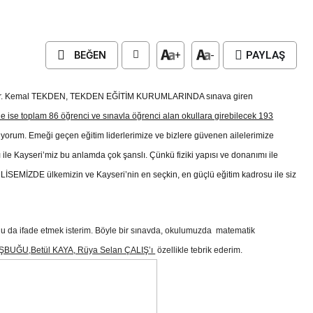
BEĞEN
+
-
PAYLAŞ
Dr. Kemal TEKDEN,
TEKDEN EĞİTİM KURUMLARINDA sınava giren
nde ise toplam 86 öğrenci ve sınavla öğrenci alan okullara girebilecek 193
ediyorum. Emeği geçen eğitim liderlerimize ve bizlere güvenen ailelerimize
yışı ile Kayseri’miz bu anlamda çok şanslı. Çünkü fiziki yapısı ve donanımı ile
DE ülkemizin ve Kayseri’nin en seçkin, en güçlü eğitim kadrosu ile siz
u da ifade etmek isterim.
Böyle bir sınavda, okulumuzda matematik
BUĞU,Betül KAYA, Rüya Selan ÇALIŞ’ı
özellikle tebrik ederim.