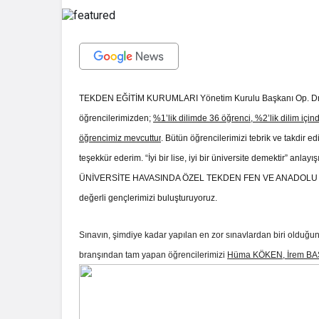
TEKDEN EĞİTİM KURUMLARI
Yönetim Kurulu Başkanı Op. 
öğrencilerimizden;
%1’lik dilimde 36 öğrenci, %2’lik dilim içi
öğrencimiz mevcuttur
. Bütün öğrencilerimizi tebrik ve takdir 
teşekkür ederim. “İyi bir lise, iyi bir üniversite demektir” anla
ÜNİVERSİTE HAVASINDA ÖZEL TEKDEN FEN VE ANADOLU LİSEMİZ
değerli gençlerimizi buluşturuyoruz.
Sınavın, şimdiye kadar yapılan en zor sınavlardan biri olduğun
branşından tam yapan öğrencilerimizi
Hüma KÖKEN, İrem BAŞ