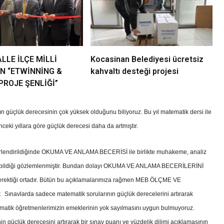
LLE İLÇE MİLLİ
Kocasinan Belediyesi ücretsiz
EN “ETWİNNİNG &
kahvaltı desteği projesi
PROJE ŞENLİĞİ”
n güçlük derecesinin çok yüksek olduğunu biliyoruz. Bu yıl matematik dersi ile
önceki yıllara göre güçlük derecesi daha da artmıştır.
erlendirildiğinde OKUMA VE ANLAMA BECERİSİ ile birlikte muhakeme, analiz
apabildiği gözlemlenmiştir. Bundan dolayı OKUMA VE ANLAMA BECERİLERİNİ
 gerektiği ortadır. Bütün bu açıklamalarımıza rağmen MEB ÖLÇME VE
larda sadece matematik sorularının güçlük derecelerini artırarak
matik öğretmenlerimizin emeklerinin yok sayılmasını uygun bulmuyoruz.
 güçlük derecesini artırarak bir sınav puanı ve yüzdelik dilimi açıklamasının