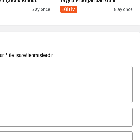
an Çocuk Kulübü
Tayyip Erdoğan’dan Ödül
5 ay önce
EĞİTİM
8 ay önce
lar
*
ile işaretlenmişlerdir