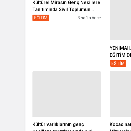
Kültürel Mirasın Genç Nesillere
Tanıtımında Sivil Toplumun
Etkisi
EĞİTİM
3 hafta önce
YENİMAHA
EĞİTİM’D
HAREZMİ 
EĞİTİM
Kültür varlıklarının genç
Kocasinan