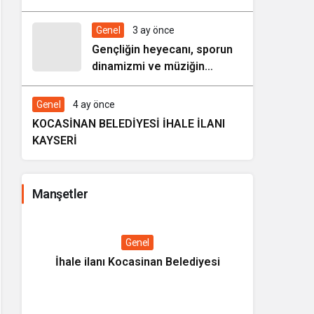
HAREZMİ PROJE ŞENLİĞİ”
Genel
3 ay önce
Gençliğin heyecanı, sporun
dinamizmi ve müziğin
coşkusu Kocasinan’da bir
araya geliyor!
Genel
4 ay önce
KOCASİNAN BELEDİYESİ İHALE İLANI
KAYSERİ
Manşetler
Genel
İhale ilanı Kocasinan Belediyesi
Kültüre
Tanıtım