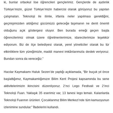
ki, bunlar ortaokul lise öğrencileri gençlerimiz. Gençlerde de aydınlık
Türkiye’mizin, güzel Türkiye’mizin habercisi olarak görüyoruz bu yapılan
çalışmaları. Teknoloji ile ilimle, irfanla neler yapılması gerektiğini,
geçmişimizden aldığımız gücümüzü geleceğe taşımanın ne denli önemli
olduğunu açık göstergesi oluyor. Ben burada emeği geçen başta
öğrencilerimiz olmak üzere öğretmenlerimize, idarecilerimize teşekkür
ediyorum. Biz de ilçe belediyesi olarak, yerel yöneticiler olarak bu tür
etkinliklere tüm yüreğimizle, maddi manevi imkânlarımızla destek veriyoruz.
Bundan sonra da vereceğiz.”
Hacılar Kaymakamı Haluk Sezen’de yaptığı açıklamada, “Bir buçuk yıl önce
başlattığımız, Kaymakamlığımızın Bilim Kent Projesi kapsamında bu sene
aktivitelerimizin ikincisini düzenliyoruz. 2’nci Lego Festivali ve 2’inci
Teknoloji Fuarı. Yaklaşık 35 eserimiz var, 13 tanesi lego temalı. Kalanlarda
Teknoloji Fuarının ürünleri. Çocuklarımız Bilim Merkezi’nde tüm kamuoyunun
izlenimine sundular.” İfadelerini kullandı.