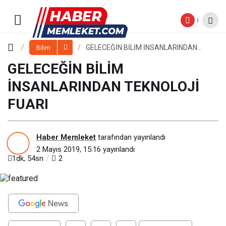
GELECEĞİN BİLİM
İNSANLARINDAN TEKNOLOJİ FUARI
Paylaş
Yorum Yap
GELECEĞİN BİLİM İNSANLARINDAN
Bilim
TEKNOLOJİ FUARI
GELECEĞİN BİLİM
İNSANLARINDAN TEKNOLOJİ
FUARI
Haber Memleket
tarafından yayınlandı
2 Mayıs 2019, 15:16
yayınlandı
1dk, 54sn
2