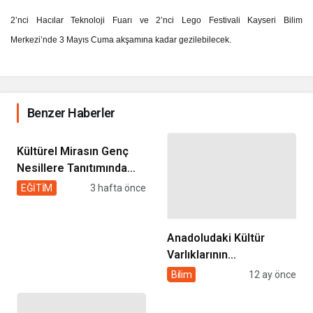
2’nci Hacılar Teknoloji Fuarı ve 2’nci Lego Festivali Kayseri Bilim
Merkezi’nde 3 Mayıs Cuma akşamına kadar gezilebilecek.
Benzer Haberler
Kültürel Mirasın Genç
Nesillere Tanıtımında
Sivil Toplumun Etkisi
EĞİTİM
3 hafta önce
Anadoludaki Kültür
Varlıklarının
Korunmasında Sivil
Bilim
12 ay önce
Toplumun Rolü