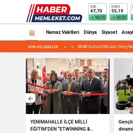
USD
EURO
47,70
55,19
%0.15
%0.31
Namaz Vakitleri
Dünya
Siyaset
Asay
19:24
YENİMAHALLE İLÇE MİL
SON GELIŞMELER
llere
 Etkisi
YENİMAHALLE İLÇE MİLLİ
Gençli
EĞİTİM’DEN “ETWİNNİNG &
dinami