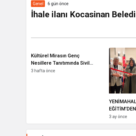
Genel
6 gün önce
İhale ilanı Kocasinan Beled
Kültürel Mirasın Genç
Nesillere Tanıtımında Sivil
Toplumun Etkisi
3 hafta önce
İhale ilanı Kocasinan Beled
YENİMAHALL
EĞİTİM’DEN
HAREZMİ PR
3 ay önce