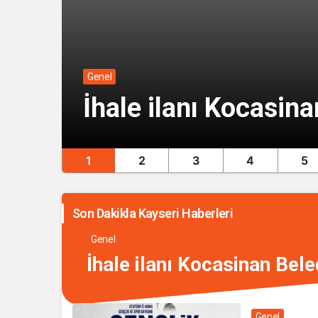
Genel
İhale ilanı Kocasina
1
2
3
4
5
Son Dakikla Kayseri Haberleri
Genel
İhale ilanı Kocasinan Bele
Genel