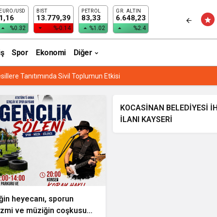
EURO/USD
BIST
PETROL
GR. ALTIN
1,16
13.779,39
83,33
6.648,23
%0.32
%-0.14
%1.02
%2.4
iş
Spor
Ekonomi
Diğer
Lİ EĞİTİM’DEN “ETWİNNİNG & HAREZMİ PROJE ŞENLİĞİ”
KOCASİNAN BELEDİYESİ İHALE
İLANI KAYSERİ
ğin heyecanı, sporun
zmi ve müziğin coşkusu