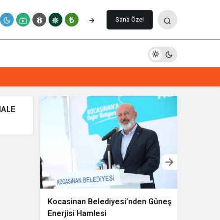
Sana Özel
Kocasinan Belediyesi’nden Güneş
BAŞKA
Enerjisi Hamlesi
“EVDE 