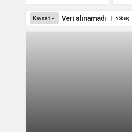
HAREZMİ PROJE ŞENLİĞİ”
Kocasi
Veri alınamadı
Kayseri
Nöbetçi