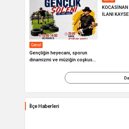
KOCASİNAN BEL
İLANI KAYS
Genel
Gençliğin heyecanı, sporun
dinamizmi ve müziğin coşkusu
Kocasinan’da bir araya geliyor!
Da
İlçe Haberleri