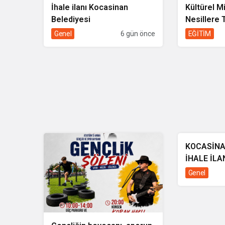
İhale ilanı Kocasinan
Kültürel M
Belediyesi
Nesillere T
Toplumun E
Genel
6 gün önce
EĞİTİM
KOCASİNA
Genel