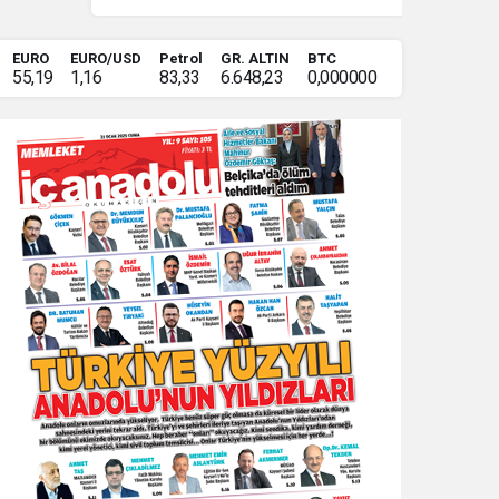
GÖNÜL
EURO
EURO/USD
Petrol
GR. ALTIN
BTC
55,19
1,16
83,33
6.648,23
0,000000